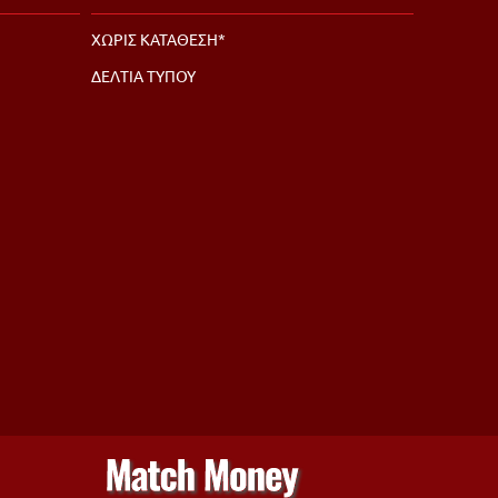
ΧΩΡΙΣ ΚΑΤΑΘΕΣΗ*
ΔΕΛΤΙΑ ΤΥΠΟΥ