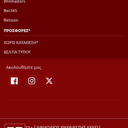
Winmasters
Bet365
Betsson
ΠΡΟΣΦΟΡΕΣ*
ΧΩΡΙΣ ΚΑΤΑΘΕΣΗ*
ΔΕΛΤΙΑ ΤΥΠΟΥ
Ακολουθήστε μας
21+ | ΑΡΜΟΔΙΟΣ ΡΥΘΜΙΣΤΗΣ ΕΕΕΠ |