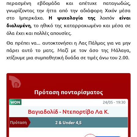
περασμένη εβδομάδα και απέτυχε παταγωδώς,
γνωρίζοντας την ήττα από την αδιάφορη Χιχόν μέσα
στο Ιμπερκάχα.
Η ψυχολογία της
λοιπόν
είναι
διαλυμένη
, το ηθικό της καταρρακωμένο και μέσα σε
όλα έχει και πολλές απουσίες.
Θα πρέπει να... αυτοκτονήσει η Λας Πάλμας για να μην
πάρει αυτό το ματς. Μαζί με τον άσο της Μάλαγα,
χτίζουμε μια συμπαθητική δυάδα σε τιμές άνω του 2.00.
Πρόταση πονταρίσματος
WON
24/05 - 19:30
Βαγιαδολίδ
-
Ντεπορτίβο Λα Κ.
Πρόταση
2 & Under 4,5
ΠΟΝΤΑΡΙΣΜΑ
ΑΠΟΤΕΛΕΣΜΑ
ΑΠΟΔΟΣΗ