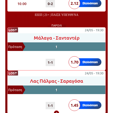
2.12
10.00
0-2
ΕΕΕΠ | 21+ | ΠΑΙΞΕ ΥΠΕΥΘΥΝΑ
ΠΑΡΟΛΙ
LOST
24/05 - 19:30
Μάλαγα
-
Σανταντέρ
Πρόταση
1
ΠΟΝΤΑΡΙΣΜΑ
ΑΠΟΤΕΛΕΣΜΑ
ΑΠΟΔΟΣΗ
1.70
1-1
LOST
24/05 - 19:30
Λας Πάλμας
-
Σαραγόσα
Πρόταση
1
ΠΟΝΤΑΡΙΣΜΑ
ΑΠΟΤΕΛΕΣΜΑ
ΑΠΟΔΟΣΗ
1.45
1-1