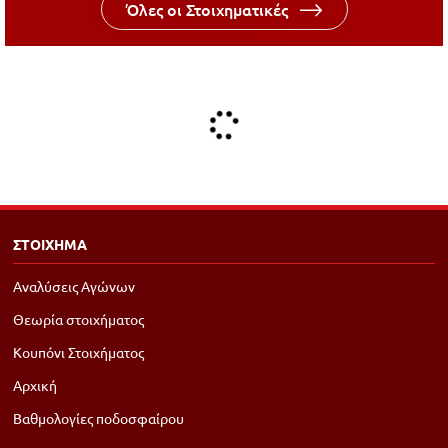
Όλες οι Στοιχηματικές
ΣΤΟΙΧΗΜΑ
Αναλύσεις Αγώνων
Θεωρία στοιχήματος
Κουπόνι Στοιχήματος
Αρχική
Βαθμολογίες ποδοσφαίρου