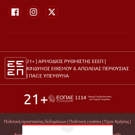
21+ | ΑΡΜΟΔΙΟΣ ΡΥΘΜΙΣΤΗΣ ΕΕΕΠ |
ΚΙΝΔΥΝΟΣ ΕΘΙΣΜΟΥ & ΑΠΩΛΕΙΑΣ ΠΕΡΙΟΥΣΙΑΣ
|
ΠΑΙΞΕ ΥΠΕΥΘΥΝΑ
21+
Πολιτική προστασίας δεδομένων |
Πολιτική cookies |
Όροι Χρήσης |
Σχετικά με εμάς |
Editorial Policy |
Διαφάνεια Εμπορικών Συνεργασιών |
Υπεύθυνο Παιχνίδι