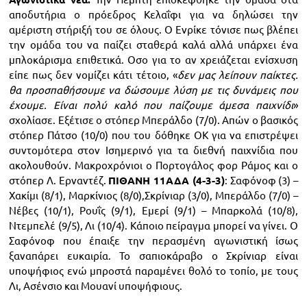
αποδυτήρια ο πρόεδρος Κελαΐφι για να δηλώσει την
αμέριστη στήριξή του σε όλους. Ο Ενρίκε τόνισε πως βλέπει
την ομάδα του να παίζει σταθερά καλά αλλά υπάρχει ένα
μπλοκάρισμα επιθετικά. Οσο για το αν χρειάζεται ενίσχυση
είπε πως δεν νομίζει κάτι τέτοιο, «
δεν μας λείπουν παίκτες.
θα προσπαθήσουμε να δώσουμε λύση με τις δυνάμεις που
έχουμε. Είναι πολύ καλό που παίζουμε άμεσα παιχνίδι
»
σχολίασε. Εξέτισε ο στόπερ Μπεράλδο (7/0). Απών ο βασικός
στόπερ Πάτσο (10/0) που του δόθηκε ΟΚ για να επιστρέψει
συντομότερα στον Ισημερινό για τα διεθνή παιχνίδια που
ακολουθούν. Μακροχρόνιοι ο Πορτογάλος φορ Ράμος και ο
στόπερ Λ. Ερναντέζ.
ΠΙΘΑΝΗ 11ΑΔΑ (4-3-3)
: Σαφόνοφ (3) –
Χακίμι (8/1), Μαρκίνιος (8/0),Σκρίνιαρ (3/0), Μπεράλδο (7/0) –
Νέβες (10/1), Ρουΐς (9/1), Εμερί (9/1) – Μπαρκολά (10/8),
Ντεμπελέ (9/5), Λι (10/4). Κάποιο πείραγμα μπορεί να γίνει. Ο
Σαφόνοφ που έπαιξε την περασμένη αγωνιστική ίσως
ξαναπάρει ευκαιρία. Το σαπιοκάραβο ο Σκρίνιαρ είναι
υποψήφιος ενώ μπροστά παραμένει θολό το τοπίο, με τους
Λι, Ασένσιο και Μουανί υποψήφιους.