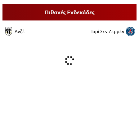
Πιθανές Ενδεκάδες
Ανζέ
Παρί Σεν Ζερμέν