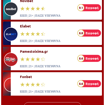
Novibet
☆☆☆☆☆
★★★★★
9.1
Εγγραφή
ΕΕΕΠ | 21+ | ΠΑΙΞΕ ΥΠΕΥΘΥΝΑ
Elabet
☆☆☆☆☆
★★★★★
8.8
Εγγραφή
ΕΕΕΠ | 21+ | ΠΑΙΞΕ ΥΠΕΥΘΥΝΑ
Pamestoixima.gr
☆☆☆☆☆
★★★★★
8.6
Εγγραφή
ΕΕΕΠ | 21+ | ΠΑΙΞΕ ΥΠΕΥΘΥΝΑ
Fonbet
☆☆☆☆☆
★★★★★
8.6
Εγγραφή
ΕΕΕΠ | 21+ | ΠΑΙΞΕ ΥΠΕΥΘΥΝΑ