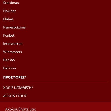
Stoiximan
Novibet
Elabet
Pamestoixima
Fonbet
Interwetten
Winmasters
Bet365
Betsson
ΠΡΟΣΦΟΡΕΣ*
ΧΩΡΙΣ ΚΑΤΑΘΕΣΗ*
ΔΕΛΤΙΑ ΤΥΠΟΥ
Ακολουθήστε μας