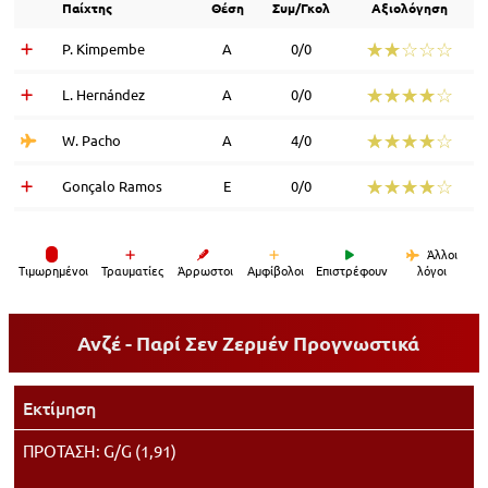
Παίχτης
Θέση
Συμ/Γκολ
Αξιολόγηση
☆☆☆☆☆
★★★★★
P. Kimpembe
Α
0/0
☆☆☆☆☆
★★★★★
L. Hernández
Α
0/0
☆☆☆☆☆
★★★★★
W. Pacho
Α
4/0
☆☆☆☆☆
★★★★★
Gonçalo Ramos
Ε
0/0
Άλλοι
Tιμωρημένοι
Τραυματίες
Άρρωστοι
Αμφίβολοι
Επιστρέφουν
λόγοι
Ανζέ - Παρί Σεν Ζερμέν
Προγνωστικά
Εκτίμηση
ΠΡΟΤΑΣΗ: G/G (1,91)