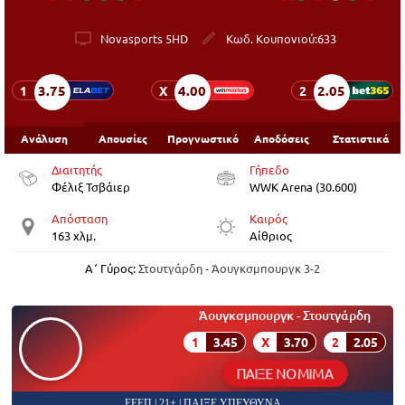
Novasports 5HD
Κωδ. Κουπονιού:
633
3.75
4.00
2.05
1
X
2
Ανάλυση
Απουσίες
Προγνωστικό
Αποδόσεις
Στατιστικά
Διαιτητής
Γήπεδο
Φέλιξ Τσβάιερ
WWK Arena (30.600)
Απόσταση
Καιρός
163 χλμ.
Αίθριος
Α΄ Γύρος:
Στουτγάρδη - Άουγκσμπουργκ 3-2
Άουγκσμπουργκ - Στουτγάρδη
1
3.45
X
3.70
2
2.05
ΠΑΙΞΕ ΝΟΜΙΜΑ
ΕΕΕΠ | 21+ | ΠΑΙΞΕ ΥΠΕΥΘΥΝΑ