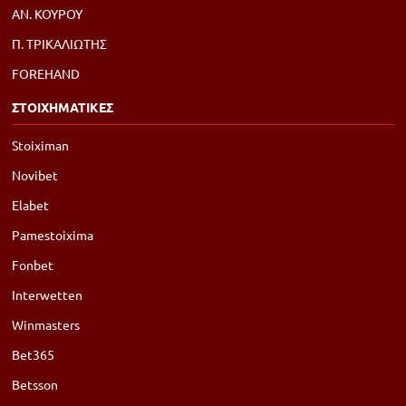
ΑΝ. ΚΟΥΡΟΥ
Π. ΤΡΙΚΑΛΙΩΤΗΣ
FOREHAND
ΣΤΟΙΧΗΜΑΤΙΚΕΣ
Stoiximan
Novibet
Elabet
Pamestoixima
Fonbet
Interwetten
Winmasters
Bet365
Betsson