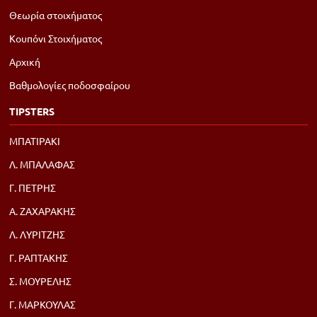
Θεωρία στοιχήματος
Κουπόνι Στοιχήματος
Αρχική
Βαθμολογίες ποδοσφαίρου
TIPSTERS
ΜΠΑΤΙΡΑΚΙ
Λ. ΜΠΑΛΑΦΑΣ
Γ. ΠΕΤΡΗΣ
Α. ΖΑΧΑΡΑΚΗΣ
Λ. ΛΥΡΙΤΖΗΣ
Γ. ΡΑΠΤΑΚΗΣ
Σ. ΜΟΥΡΕΛΗΣ
Γ. ΜΑΡΚΟΥΛΑΣ