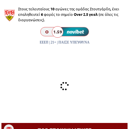
Στους τελευταίους
10
αγώνες της ομάδας Στουτγάρδη, έχει
επαληθευτεί
6
φορές το σημείο
Over 2.5 γκολ
(σε όλες τις
διοργανώσεις).
O
1.59
ΕΕΕΠ | 21+ | ΠΑΙΞΕ ΥΠΕΥΘΥΝΑ