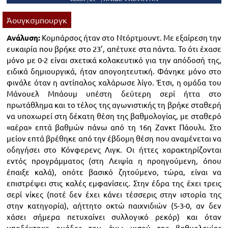
Άουγκσμπουργκ
Ανάλυση:
Κομπάρσος ήταν στο Ντόρτμουντ. Με εξαίρεση την
ευκαιρία που βρήκε στο 23’, απέτυχε στα πάντα. Το ότι έχασε
μόνο με 0-2 είναι σχετικά κολακευτικό για την απόδοσή της,
ειδικά δημιουργικά, ήταν απογοητευτική. Φάνηκε μόνο στο
φινάλε όταν η αντίπαλος χαλάρωσε λίγο. Έτσι, η ομάδα του
Μάνουελ Μπάουμ υπέστη δεύτερη σερί ήττα στο
πρωτάθλημα και το τέλος της αγωνιστικής τη βρήκε σταθερή
να υποχωρεί στη δέκατη θέση της βαθμολογίας, με σταθερό
«αέρα» επτά βαθμών πάνω από τη 16η Ζανκτ Πάουλι. Στο
μείον επτά βρέθηκε από την έβδομη θέση που αναμένεται να
οδηγήσει στο Κόνφερενς Λιγκ. Οι ήττες χαρακτηρίζονται
εντός προγράμματος (στη Λειψία η προηγούμενη, όπου
έπαιξε καλά), οπότε βασικό ζητούμενο, τώρα, είναι να
επιστρέψει στις καλές εμφανίσεις. Στην έδρα της έχει τρεις
σερί νίκες (ποτέ δεν έχει κάνει τέσσερις στην ιστορία της
στην κατηγορία), αήττητο οκτώ παιχνιδιών (5-3-0, αν δεν
χάσει σήμερα πετυχαίνει συλλογικό ρεκόρ) και όταν
υποδέχτηκε ομάδες του άνω μισού της βαθμολογίας