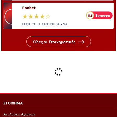
Fonbet
☆☆☆☆☆
★★★★★
8.6
Εγγραφή
ΕΕΕΠ | 21+ | ΠΑΙΞΕ ΥΠΕΥΘΥΝΑ
Όλες οι Στοιχηματικές
ΣΤΟΙΧΗΜΑ
Αναλύσεις Αγώνων