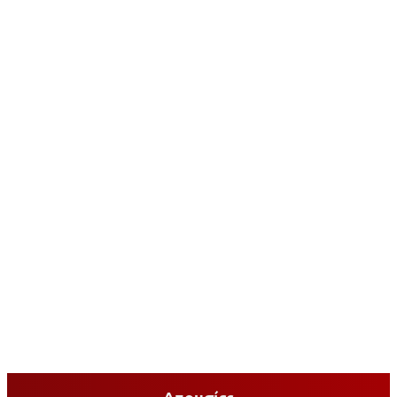
Απουσίες