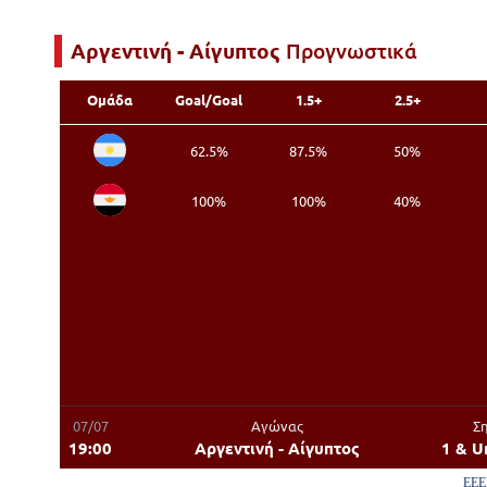
Αργεντινή - Αίγυπτος
Προγνωστικά
Ομάδα
Goal/Goal
1.5+
2.5+
62.5%
87.5%
50%
100%
100%
40%
07/07
Αγώνας
Σ
19:00
Αργεντινή - Αίγυπτος
1 & U
ΕΕΕ