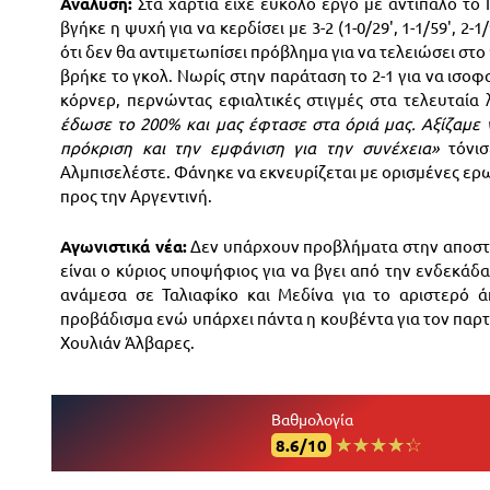
Ανάλυση:
Στα χαρτιά είχε εύκολο έργο με αντίπαλο το
βγήκε η ψυχή για να κερδίσει με 3-2 (1-0/29', 1-1/59', 2-1
ότι δεν θα αντιμετωπίσει πρόβλημα για να τελειώσει στο
βρήκε το γκολ. Νωρίς στην παράταση το 2-1 για να ισοφ
κόρνερ, περνώντας εφιαλτικές στιγμές στα τελευταία
έδωσε το 200% και μας έφτασε στα όριά μας. Αξίζαμε
πρόκριση και την εμφάνιση για την συνέχεια»
τόνισ
Αλμπισελέστε. Φάνηκε να εκνευρίζεται με ορισμένες ερω
προς την Αργεντινή.
Αγωνιστικά νέα:
Δεν υπάρχουν προβλήματα στην αποστολ
είναι ο κύριος υποψήφιος για να βγει από την ενδεκάδα 
ανάμεσα σε Ταλιαφίκο και Μεδίνα για το αριστερό ά
προβάδισμα ενώ υπάρχει πάντα η κουβέντα για τον παρτ
Χουλιάν Άλβαρες.
Βαθμολογία
☆☆☆☆☆
★★★★★
8.6/10