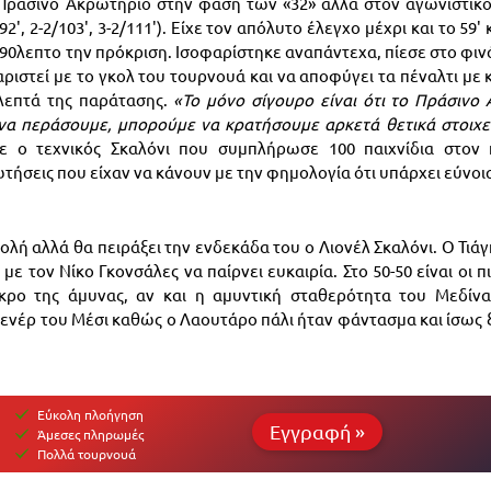
 Πράσινο Ακρωτήριο στην φάση των «32» αλλά στον αγωνιστικ
/92', 2-2/103', 3-2/111'). Είχε τον απόλυτο έλεγχο μέχρι και το 59' 
 90λεπτο την πρόκριση. Ισοφαρίστηκε αναπάντεχα, πίεσε στο φιν
αριστεί με το γκολ του τουρνουά και να αποφύγει τα πέναλτι με 
 λεπτά της παράτασης.
«Το μόνο σίγουρο είναι ότι το Πράσινο
 να περάσουμε, μπορούμε να κρατήσουμε αρκετά θετικά στοιχε
ε ο τεχνικός Σκαλόνι που συμπλήρωσε 100 παιχνίδια στον 
τήσεις που είχαν να κάνουν με την φημολογία ότι υπάρχει εύνοι
ή αλλά θα πειράξει την ενδεκάδα του ο Λιονέλ Σκαλόνι. Ο Τιά
με τον Νίκο Γκονσάλες να παίρνει ευκαιρία. Στο 50-50 είναι οι 
κρο της άμυνας, αν και η αμυντική σταθερότητα του Μεδίνα
ενέρ του Μέσι καθώς ο Λαουτάρο πάλι ήταν φάντασμα και ίσως ξ
Εύκολη πλοήγηση
Εγγραφή »
Άμεσες πληρωμές
Πολλά τουρνουά