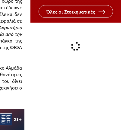
ό χώρο της
και έδειχνε
Όλες οι Στοιχηματικές
άλε και δεν
κεφαλιά σε
 Ακρωτήριο
ία από την
πάγκο της
α της ΦΙΦΑ
γκο Αλμάδα
πιθανότητες
 του δίνει
εκινήσει ο