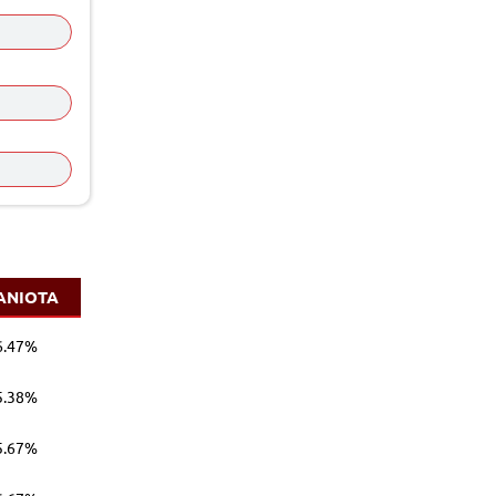
ΑΝΙΟΤΑ
6.47%
5.38%
5.67%