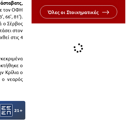
άσταβατς,
με τον ΟΦΗ
Όλες οι Στοιχηματικές
 66', 81').
ά ο Σέρβος
τάσει στον
θεί στις 4
υγκεκριμένα
οκτήθηκε ο
ν Κρίλια ο
 ο νεαρός