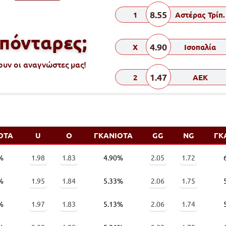
8.55
1
Αστέρας Τρίπ.
 πόνταρες;
4.90
X
Ισοπαλία
ουν οι αναγνώστες μας!
1.47
2
ΑΕΚ
ΟΤΑ
U
O
ΓΚΑΝΙΟΤΑ
GG
NG
ΓΚ
%
1.98
1.83
4.90%
2.05
1.72
%
1.95
1.84
5.33%
2.06
1.75
%
1.97
1.83
5.13%
2.06
1.74