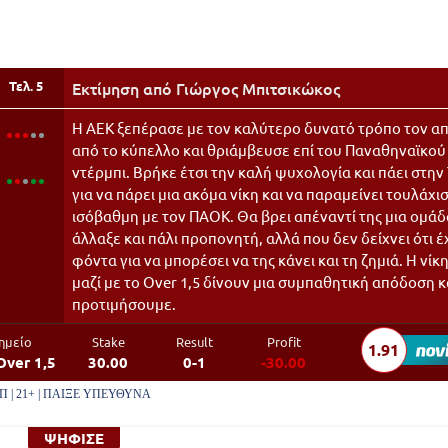
Τελ. 5
Εκτίμηση από
Γιώργος Μπιτσικώκος
Η ΑΕΚ ξεπέρασε με τον καλύτερο δυνατό τρόπο τον α
από το κύπελλο και θριάμβευσε επί του Παναθηναϊκού
ντέρμπι. Βρήκε έτσι την καλή ψυχολογία και πάει στην
για να πάρει μια ακόμα νίκη και να παραμείνει τουλάχι
ισόβαθμη με τον ΠΑΟΚ. Θα βρει απέναντί της μια ομά
άλλαξε και πάλι προπονητή, αλλά που δεν δείχνει ότι έ
φόντα για να μπορέσει να της κάνει και τη ζημιά. Η νίκ
μαζί με το Over 1,5 δίνουν μια συμπαθητική απόδοση κ
προτιμήσουμε.
ημείο
Stake
Result
Profit
1.91
Over 1,5
30.00
0-1
-30.00
Π | 21+ | ΠΑΙΞΕ ΥΠΕΥΘΥΝΑ
ΨΗΦΙΣΕ