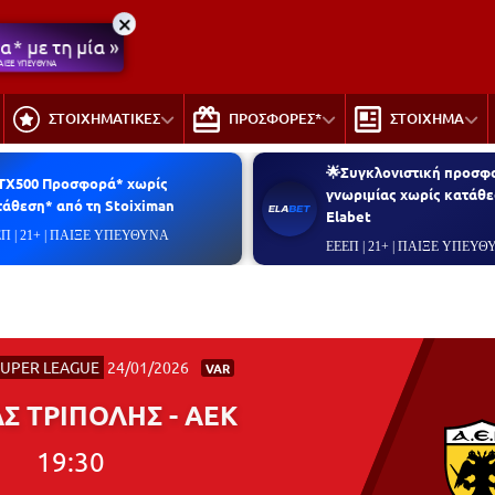
* με τη μία »
 ΠΑΙΞΕ ΥΠΕΥΘΥΝΑ
ΣΤΟΙΧΗΜΑΤΙΚΕΣ
ΠΡΟΣΦΟΡΕΣ*
ΣΤΟΙΧΗΜΑ
🌟Συγκλονιστική προσφ
TX500 Προσφορά* χωρίς
γνωριμίας χωρίς κατάθε
τάθεση* από τη Stoiximan
Elabet
Π | 21+ | ΠΑΙΞΕ ΥΠΕΥΘΥΝΑ
ΕΕΕΠ | 21+ | ΠΑΙΞΕ ΥΠΕΥ
SUPER LEAGUE
24/01/2026
VAR
Σ ΤΡΙΠΟΛΗΣ - ΑΕΚ
19:30