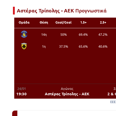
Αστέρας Τρίπολης - ΑΕΚ
Προγνωστικά
Ομάδα
Θέση
Goal/Goal
1.5+
2.5+
14η
50%
69.4%
47.2%
1η
37.5%
65.6%
40.6%
24/01
Αγώνας
Σ
19:30
Αστέρας Τρίπολης - ΑΕΚ
2 & 
ΕΕΕ