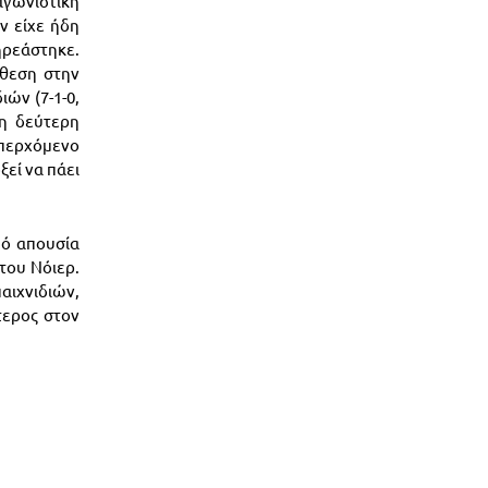
αγωνιστική
ν είχε ήδη
ηρεάστηκε.
άθεση στην
ών (7-1-0,
τη δεύτερη
επερχόμενο
ξεί να πάει
πό απουσία
του Νόιερ.
αιχνιδιών,
ύτερος στον