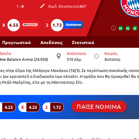
1
:
6
Κωδ. Κουπονιού:
867
X
4.55
2
1.72
i
Ν
Ν
Ν
Προγνωστικό
Αποδόσεις
Στατιστικά
ήπεδο
Απόσταση
Καιρός
ew Balance Arena (24.950)
510 χλμ.
Άστατος
νς στην έδρα της Μπάγερν Μονάχου (18/3). Σε περίπτωση συνολικής ισοπα
 (αν χρειαστεί) η διαδικασία των πέναλτι. Η ομάδα που θα προκριθεί θα π
τη Ρεάλ Μαδρίτης, είτε με τη Μάντσεστερ Σίτι.
ΠΑΙΞΕ ΝΟΜΙΜΑ
4.25
X
4.25
2
1.72