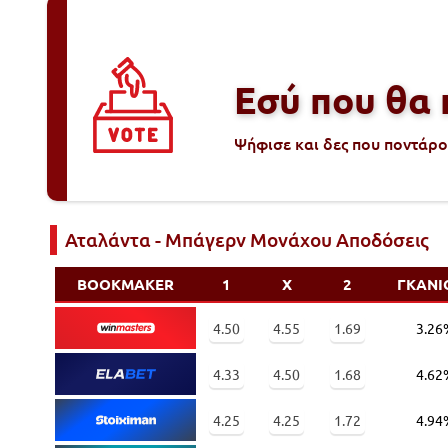
Εσύ που θα 
Ψήφισε και δες που ποντάρο
Αταλάντα - Μπάγερν Μονάχου Αποδόσεις
BOOKMAKER
1
X
2
ΓΚΑΝΙ
4.50
4.55
1.69
3.26
4.33
4.50
1.68
4.62
4.25
4.25
1.72
4.94