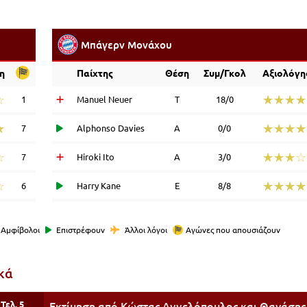
Μπάγερν Μονάχου
η
Παίχτης
Θέση
Συμ/Γκολ
Αξιολόγη
☆
★
☆☆☆☆
★★★★
1
Manuel Neuer
Τ
18/0
☆
★
☆☆☆☆
★★★★
7
Alphonso Davies
Α
0/0
☆
★
☆☆☆☆
★★★★
7
Hiroki Ito
Α
3/0
☆
★
☆☆☆☆
★★★★
6
Harry Kane
Ε
8/8
Αμφίβολοι
Επιστρέφουν
Άλλοι λόγοι
Αγώνες που απουσιάζουν
κά
Τελ. 5
Εκτίμηση από
Κώστας Αγγελόπουλος
και
Θανάσης