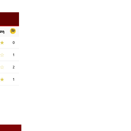
ση
☆
★
0
☆
★
1
☆
★
2
☆
★
1