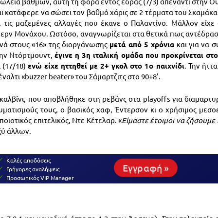
απώλεια βαθμών, αυτή τη φορά εντός έδρας (7/3) απέναντι στην Ου
και κατάφερε να σώσει τον βαθμό χάρις σε 2 τέρματα του Σκαμάκα
αι τις μαζεμένες αλλαγές που έκανε ο Παλαντίνο. Μάλλον είχε 
ερν Μονάχου. Ωστόσο, αναγνωρίζεται στα θετικά πως αντέδρασ
Ξανά στους «16» της διοργάνωσης
μετά από 5 χρόνια
και για να σ
στην Ντόρτμουντ,
έγινε η 3η ιταλική ομάδα που προκρίνεται στ
α (17/18)
ενώ είχε ηττηθεί με 2+ γκολ στο 1ο παιχνίδι
. Την ήττα
 πέναλτι «buzzer beater» του Σάμαρτζιτς στο 90+8'.
αλβίνι, που αποβλήθηκε στη ρεβάνς στα playoffs για διαμαρτυρ
ματισμούς τους, ο βασικός χαφ, Έντερσον κι ο χρήσιμος μεσοε
οιοτικός επιτελικός, Ντε Κέτελαρ. «
Είμαστε έτοιμοι να ζήσουμε 
ξύ άλλων.
Καλές αποδόσεις
Εγγραφή »
Γρήγορες αναλήψεις
Προσωπικός VIP Manager