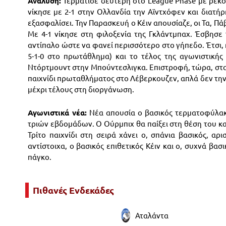
Ανάλυση:
Τερμάτισε δεύτερη στο League Phase με ρεκόρ
νίκησε με 2-1 στην Ολλανδία την Αϊντχόφεν και διατήρ
εξασφαλίσει. Την Παρασκευή ο Κέιν απουσίαζε, οι Τα, Π
Με 4-1 νίκησε στη φιλοξενία της Γκλάντμπαχ. Έσβησε
αντίπαλο ώστε να φανεί περισσότερο στο γήπεδο. Έτσι,
5-1-0 στο πρωτάθλημα) και το τέλος της αγωνιστική
Ντόρτμουντ στην Μπούντεσλιγκα. Επιστροφή, τώρα, στα
παιχνίδι πρωταθλήματος στο Λέβερκουζεν, απλά δεν την κ
μέχρι τέλους στη διοργάνωση.
Αγωνιστικά νέα:
Νέα απουσία ο βασικός τερματοφύλακ
τριών εβδομάδων. Ο Ούρμπιχ θα παίξει στη θέση του κα
Τρίτο παιχνίδι στη σειρά χάνει ο, σπάνια βασικός, αρ
αντίστοιχα, ο βασικός επιθετικός Κέιν και ο, συχνά βασ
πάγκο.
Πιθανές Ενδεκάδες
Αταλάντα