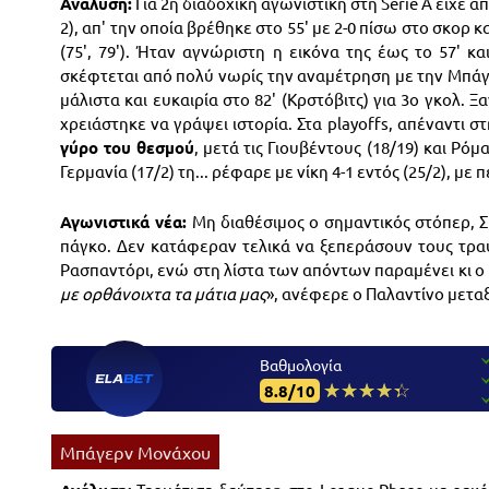
Ανάλυση:
Για 2η διαδοχική αγωνιστική στη Serie A είχε 
2), απ' την οποία βρέθηκε στο 55' με 2-0 πίσω στο σκορ 
(75', 79'). Ήταν αγνώριστη η εικόνα της έως το 57' κ
σκέφτεται από πολύ νωρίς την αναμέτρηση με την Μπάγ
μάλιστα και ευκαιρία στο 82' (Κρστόβιτς) για 3ο γκολ. 
χρειάστηκε να γράψει ιστορία. Στα playoffs, απέναντι 
γύρο του θεσμού
, μετά τις Γιουβέντους (18/19) και Ρόμ
Γερμανία (17/2) τη... ρέφαρε με νίκη 4-1 εντός (25/2), με
Αγωνιστικά νέα:
Μη διαθέσιμος ο σημαντικός στόπερ, Σκ
πάγκο. Δεν κατάφεραν τελικά να ξεπεράσουν τους τραυ
Ρασπαντόρι, ενώ στη λίστα των απόντων παραμένει κι ο π
με ορθάνοιχτα τα μάτια μας
», ανέφερε ο Παλαντίνο μετα
Βαθμολογία
☆☆☆☆☆
★★★★★
8.8/10
Μπάγερν Μονάχου