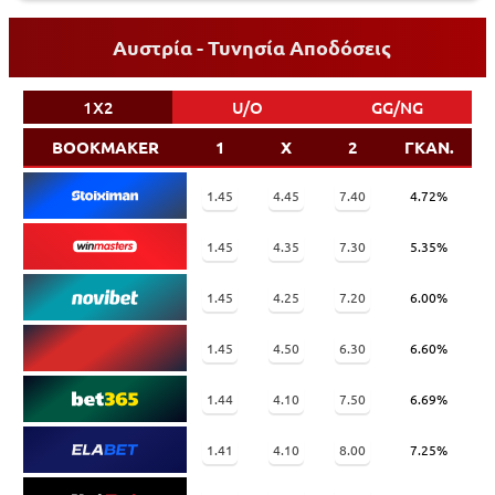
Αυστρία - Τυνησία Αποδόσεις
1X2
U/O
GG/NG
BOOKMAKER
1
X
2
ΓΚΑΝ.
1.45
4.45
7.40
4.72%
1.45
4.35
7.30
5.35%
1.45
4.25
7.20
6.00%
1.45
4.50
6.30
6.60%
1.44
4.10
7.50
6.69%
1.41
4.10
8.00
7.25%