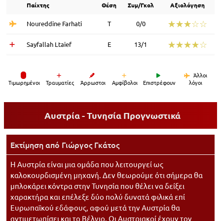
Παίχτης
Θέση
Συμ/Γκολ
Αξιολόγηση
☆☆☆☆☆
★★★★★
Noureddine Farhati
Τ
0/0
☆☆☆☆☆
★★★★★
Sayfallah Ltaief
Ε
13/1
Άλλοι
Tιμωρημένοι
Τραυματίες
Άρρωστοι
Αμφίβολοι
Επιστρέφουν
λόγοι
Αυστρία - Τυνησία
Προγνωστικά
Εκτίμηση από
Γιώργος Γκάτος
Η Αυστρία είναι μια ομάδα που λειτουργεί ως
καλοκουρδισμένη μηχανή. Δεν θεωρούμε ότι σήμερα θα
μπλοκάρει κόντρα στην Τυνησία που θέλει να δείξει
χαρακτήρα και επέλεξε δύο πολύ δυνατά φιλικά επί
Ευρωπαϊκού εδάφους, αφού μετά την Αυστρία θα
αντιμετωπίσει και το Βέλγιο. Οι Αυστριακοί έχουν τον