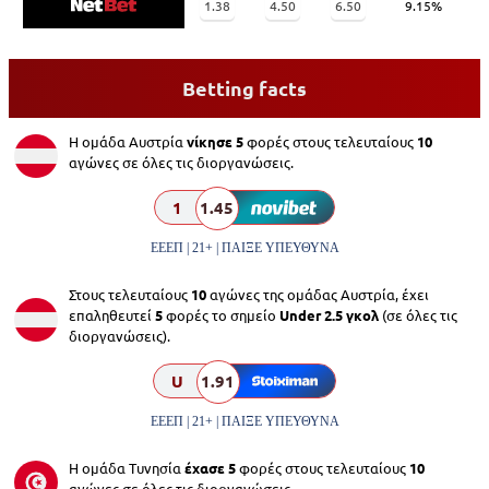
1.38
4.50
6.50
9.15%
Betting facts
Η ομάδα Αυστρία
νίκησε 5
φορές στους τελευταίους
10
αγώνες σε όλες τις διοργανώσεις.
1
1.45
ΕΕΕΠ | 21+ | ΠΑΙΞΕ ΥΠΕΥΘΥΝΑ
Στους τελευταίους
10
αγώνες της ομάδας Αυστρία, έχει
επαληθευτεί
5
φορές το σημείο
Under 2.5 γκολ
(σε όλες τις
διοργανώσεις).
U
1.91
ΕΕΕΠ | 21+ | ΠΑΙΞΕ ΥΠΕΥΘΥΝΑ
Η ομάδα Τυνησία
έχασε 5
φορές στους τελευταίους
10
αγώνες σε όλες τις διοργανώσεις.