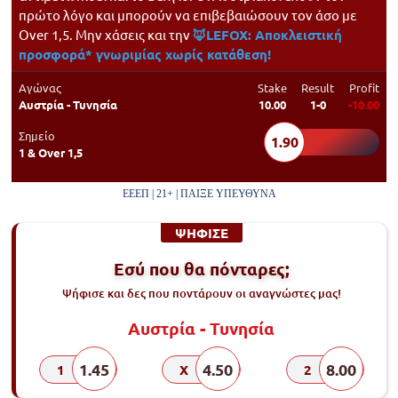
πρώτο λόγο και μπορούν να επιβεβαιώσουν τον άσο με
Over 1,5. Μην χάσεις και την
🦊LEFOX: Αποκλειστική
προσφορά* γνωριμίας χωρίς κατάθεση!
Αγώνας
Stake
Result
Profit
Αυστρία - Τυνησία
10.00
1-0
-10.00
Σημείο
1.90
1 & Over 1,5
ΕΕΕΠ | 21+ | ΠΑΙΞΕ ΥΠΕΥΘΥΝΑ
ΨΗΦΙΣΕ
Εσύ που θα πόνταρες;
Ψήφισε και δες που ποντάρουν οι αναγνώστες μας!
Αυστρία - Τυνησία
1.45
4.50
8.00
1
X
2