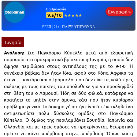
Βαθμολογία
Εγγραφή »
9.5/10
☆☆☆☆☆
★★★★★
ΕΕΕΠ | 21+ | ΠΑΙΞΕ ΥΠΕΥΘΥΝΑ
Τυνησία
Ανάλυση:
Στο Παγκόσμιο Κύπελλο μετά από εξαιρετική
παρουσία στα προκριματικά βρίσκεται η Τυνησία, η οποία δεν
άφησε περιθώρια στους αντιπάλους της με το 9-1-0. Η
συνέχεια βέβαια δεν ήταν ίδια, αφού στο Κόπα Άφρικα τα
έκανε... μαντάρα και ο Τραμπέλσι που δεν είχε τις καλύτερες
σχέσεις με τους παίκτες του απολύθηκε για να προσληφθεί
στη θέση του ο Λαμουσί. Ήδη σε δύο φιλικά, κατάφερε να
κρατήσει το μηδέν στην άμυνα, κάτι που ήταν κυρίαρχο
πρόβλημα γενικά. Το άσχημο γι' αυτήν είναι ότι έχει κληθεί να
αντιμετωπίσει πολύ δύσκολες ομάδες στο Παγκόσμιο
Κύπελλο. Ο όμιλος της περιλαμβάνει Σουηδία, Ιαπωνία και
Ολλανδία και με τρεις ομάδες να προκρίνονται, θεωρητικά
πρέπει να κάνει υπέρβαση στην... υπέρβαση. Όπως και η