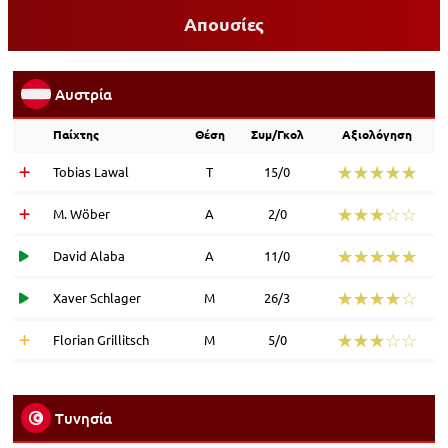
Απουσίες
Αυστρία
Παίχτης
Θέση
Συμ/Γκολ
Αξιολόγηση
☆☆☆☆☆
★★★★★
Tobias Lawal
Τ
15/0
☆☆☆☆☆
★★★★★
M. Wöber
Α
2/0
☆☆☆☆☆
★★★★★
David Alaba
Α
11/0
☆☆☆☆☆
★★★★★
Xaver Schlager
Μ
26/3
☆☆☆☆☆
★★★★★
Florian Grillitsch
Μ
5/0
Τυνησία