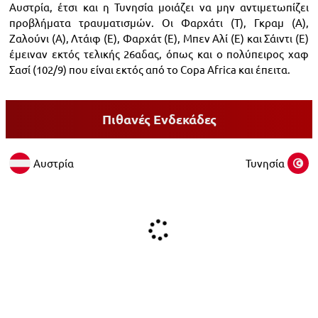
Αυστρία, έτσι και η Τυνησία μοιάζει να μην αντιμετωπίζει
προβλήματα τραυματισμών. Οι Φαρχάτι (Τ), Γκραμ (Α),
Ζαλούνι (Α), Λτάιφ (Ε), Φαρχάτ (Ε), Μπεν Αλί (Ε) και Σάιντι (Ε)
έμειναν εκτός τελικής 26αδας, όπως και ο πολύπειρος χαφ
Σασί (102/9) που είναι εκτός από το Copa Africa και έπειτα.
Πιθανές Ενδεκάδες
Αυστρία
Τυνησία