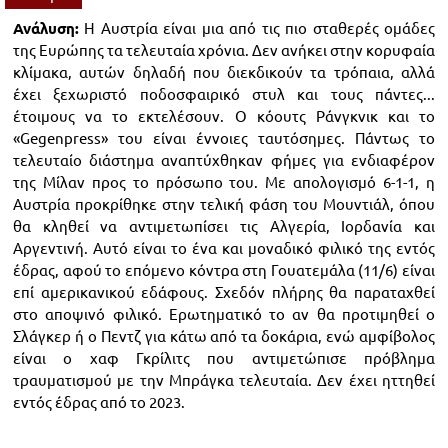
Ανάλυση:
Η Αυστρία είναι μια από τις πιο σταθερές ομάδες
της Ευρώπης τα τελευταία χρόνια. Δεν ανήκει στην κορυφαία
κλίμακα, αυτών δηλαδή που διεκδικούν τα τρόπαια, αλλά
έχει ξεχωριστό ποδοσφαιρικό στυλ και τους πάντες...
έτοιμους να το εκτελέσουν. Ο κόουτς Ράνγκνικ και το
«Gegenpress» του είναι έννοιες ταυτόσημες. Πάντως το
τελευταίο διάστημα αναπτύχθηκαν φήμες για ενδιαφέρον
της Μίλαν προς το πρόσωπο του. Με απολογισμό 6-1-1, η
Αυστρία προκρίθηκε στην τελική φάση του Μουντιάλ, όπου
θα κληθεί να αντιμετωπίσει τις Αλγερία, Ιορδανία και
Αργεντινή. Αυτό είναι το ένα και μοναδικό φιλικό της εντός
έδρας, αφού το επόμενο κόντρα στη Γουατεμάλα (11/6) είναι
επί αμερικανικού εδάφους. Σχεδόν πλήρης θα παραταχθεί
στο αποψινό φιλικό. Ερωτηματικό το αν θα προτιμηθεί ο
Σλάγκερ ή ο Πεντζ για κάτω από τα δοκάρια, ενώ αμφίβολος
είναι ο χαφ Γκρίλιτς που αντιμετώπισε πρόβλημα
τραυματισμού με την Μπράγκα τελευταία. Δεν έχει ηττηθεί
εντός έδρας από το 2023.