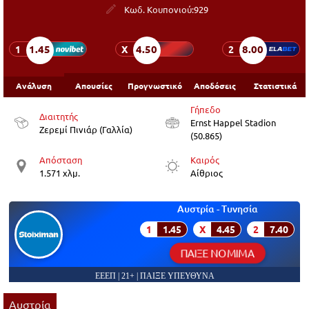
Κωδ. Κουπονιού:
929
1.45
4.50
8.00
1
X
2
Ανάλυση
Απουσίες
Προγνωστικό
Αποδόσεις
Στατιστικά
Γήπεδο
Διαιτητής
Ernst Happel Stadion
Ζερεμί Πινιάρ (Γαλλία)
(50.865)
Απόσταση
Καιρός
1.571 χλμ.
Αίθριος
Αυστρία - Τυνησία
1
1.45
X
4.45
2
7.40
ΠΑΙΞΕ ΝΟΜΙΜΑ
ΕΕΕΠ | 21+ | ΠΑΙΞΕ ΥΠΕΥΘΥΝΑ
Αυστρία