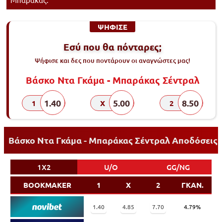
ΨΗΦΙΣΕ
Εσύ που θα πόνταρες;
Ψήφισε και δες που ποντάρουν οι αναγνώστες μας!
Βάσκο Ντα Γκάμα - Μπαράκας Σέντραλ
1.40
5.00
8.50
1
X
2
Βάσκο Ντα Γκάμα - Μπαράκας Σέντραλ Αποδόσεις
1X2
U/O
GG/NG
BOOKMAKER
1
X
2
ΓΚΑΝ.
1.40
4.85
7.70
4.79%