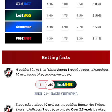
1.36
5.00
8.50
5.03%
1.40
4.75
7.50
5.50%
1.38
4.90
7.70
5.53%
1.30
4.75
8.30
9.11%
Betting facts
Η ομάδα Βάσκο Ντα Γκάμα
νίκησε 3
φορές στους τελευταίους
10
αγώνες σε όλες τις διοργανώσεις.
1
1.40
ΕΕΕΠ | 21+ | ΠΑΙΞΕ ΥΠΕΥΘΥΝΑ
Στους τελευταίους
10
αγώνες της ομάδας Βάσκο Ντα Γκάμα,
έχει επαληθευτεί
7
φορές το σημείο
Over 2.5 γκολ
(σε όλες