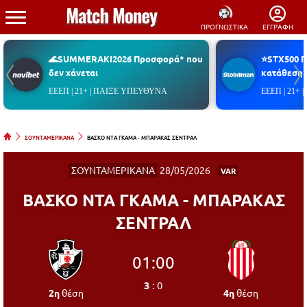
ΠΡΟΓΝΩΣΤΙΚΑ
ΕΓΓΡΑΦΗ
🌊SUMMERAKI2026 Προσφορά* που
⭐STX500 
δεν χάνεται
κατάθεση*
ΕΕΕΠ | 21+ | ΠΑΙΞΕ ΥΠΕΥΘΥΝΑ
ΕΕΕΠ | 21+
ΣΟΥΝΤΑΜΕΡΙΚΑΝΑ
ΒΑΣΚΟ ΝΤΑ ΓΚΑΜΑ - ΜΠΑΡΑΚΑΣ ΣΕΝΤΡΑΛ
ΣΟΥΝΤΑΜΕΡΙΚΑΝΑ
28/05/2026
VAR
ΒΑΣΚΟ ΝΤΑ ΓΚΑΜΑ - ΜΠΑΡΑΚΑΣ
ΣΕΝΤΡΑΛ
01:00
3
:
0
2η
θέση
4η
θέση