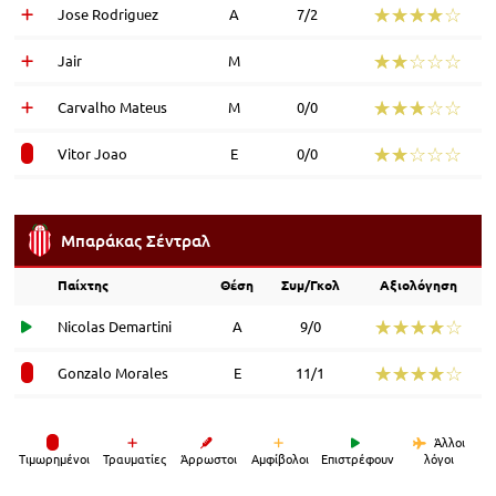
☆☆☆☆☆
★★★★★
Jose Rodriguez
Α
7/2
☆☆☆☆☆
★★★★★
Jair
Μ
☆☆☆☆☆
★★★★★
Carvalho Mateus
Μ
0/0
☆☆☆☆☆
★★★★★
Vitor Joao
Ε
0/0
Μπαράκας Σέντραλ
Παίχτης
Θέση
Συμ/Γκολ
Αξιολόγηση
☆☆☆☆☆
★★★★★
Nicolas Demartini
Α
9/0
☆☆☆☆☆
★★★★★
Gonzalo Morales
Ε
11/1
Άλλοι
Tιμωρημένοι
Τραυματίες
Άρρωστοι
Αμφίβολοι
Επιστρέφουν
λόγοι