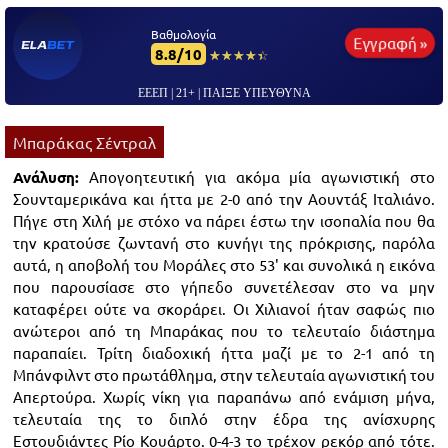
Βαθμολογία
Εγγραφή »
8.8/10
☆☆☆☆☆
★★★★★
ΕΕΕΠ | 21+ | ΠΑΙΞΕ ΥΠΕΥΘΥΝΑ
Μπαράκας Σέντραλ
Ανάλυση:
Απογοητευτική για ακόμα μία αγωνιστική στο
Σουνταμερικάνα και ήττα με 2-0 από την Αουντάξ Ιταλιάνο.
Πήγε στη Χιλή με στόχο να πάρει έστω την ισοπαλία που θα
την κρατούσε ζωντανή στο κυνήγι της πρόκρισης, παρόλα
αυτά, η αποβολή του Μοράλες στο 53' και συνολικά η εικόνα
που παρουσίασε στο γήπεδο συνετέλεσαν στο να μην
καταφέρει ούτε να σκοράρει. Οι Χιλιανοί ήταν σαφώς πιο
ανώτεροι από τη Μπαράκας που το τελευταίο διάστημα
παραπαίει. Τρίτη διαδοχική ήττα μαζί με το 2-1 από τη
Μπάνφιλντ στο πρωτάθλημα, στην τελευταία αγωνιστική του
Απερτούρα. Χωρίς νίκη για παραπάνω από ενάμιση μήνα,
τελευταία της το διπλό στην έδρα της ανίσχυρης
Εστουδιάντες Ρίο Κουάρτο. 0-4-3 το τρέχον ρεκόρ από τότε.