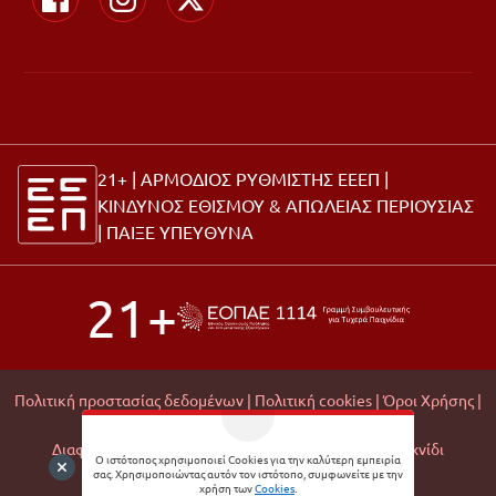
21+ | ΑΡΜΟΔΙΟΣ ΡΥΘΜΙΣΤΗΣ ΕΕΕΠ |
ΚΙΝΔΥΝΟΣ ΕΘΙΣΜΟΥ & ΑΠΩΛΕΙΑΣ ΠΕΡΙΟΥΣΙΑΣ
|
ΠΑΙΞΕ ΥΠΕΥΘΥΝΑ
21+
Πολιτική προστασίας δεδομένων |
Πολιτική cookies |
Όροι Χρήσης |
Σχετικά με εμάς |
Editorial Policy |
Διαφάνεια Εμπορικών Συνεργασιών |
Υπεύθυνο Παιχνίδι
Ο ιστότοπος χρησιμοποιεί Cookies για την καλύτερη εμπειρία
σας. Χρησιμοποιώντας αυτόν τον ιστότοπο, συμφωνείτε με την
© 2026 Matchmoney
χρήση των
Cookies
.