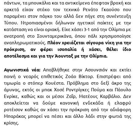
πάντων, τα μπουκάλια και τα αντικείμενα έπεφταν βροχή και
αρκετά είχαν στόχο τον τεχνικό Ρενάτο Γκαούσο που
παραμένει στον πάγκο του αλλά δεν πήγε στη συνέντευξη
Τύπου. Ντροπιασμένοι δήλωναν ηγετικοί παίκτες με την
κατάσταση να είναι οριακή. Είχε χάσει 3-1 από την Ολίμπια με
ανατροπή στο Σουνταμερικάνα, όπου πάλι χρησιμοποίησε
αναπληρωματικούς.
Πλέον χρειάζεται σίγουρα νίκη για την
πρόκριση, αν φέρει ισοπαλία ή χάσει, θέλει ίδιο
αποτέλεσμα και για την Άουνταξ με την Ολίμπια.
Αγωνιστικά νέα:
Αποβλήθηκε στην Ασουνσιόν και εκτίει
ποινή ο νεαρός επιθετικός Ζοάο Βίκτορ. Επιστρέφει από
τιμωρία ο στόπερ Κουέστα. Πρόβλημα στο δεξί άκρο της
άμυνας, εκτός οι μπακ Χοσέ Ροντρίγκες Πούμα και Πάουλο
Ενρίκε, καθώς και οι μέσοι Ζαΐρ, Ματέους Καρβάλιο. Δεν
αποκλείεται να δούμε κανονική ενδεκάδα ή ελαφρύ
ροτέισον καθώς αν χάσει την πρόκριση από την αδιάφορη
Μπαράκας μπορεί να πέσει και άλλο λάδι στην φωτιά της
κρίσης.