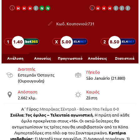
i
Η
Η
Η
Ι
Ν
Ν
i
Η
Η
Η
Ι
Ι
Ι
Κωδ. Κουπονιού:
731
1.40
5.00
8.50
1
X
2
Ανάλυση
Απουσίες
Προγνωστικό
Αποδόσεις
Στατιστικά
Διαιτητής
Γήπεδο
Εστεμπάν Όστογιτς
São Januário (21.880)
(Ουρουγουάη)
Απόσταση
Καιρός
2.662 χλμ.
Ζέστη
Α΄ Γύρος:
Μπαράκας Σέντραλ - Βάσκο Ντα Γκάμα 0-0
Σχόλια:
7ος όμιλος – Τελευταία αγωνιστική.
H πρώτη από κάθε
όμιλο προκρίνεται στους «16». Οι οκτώ δεύτερες θα
αντιμετωπίσουν τις τρίτες που θα υποβιβαστούν από το Κόπα
Λιμπερταδόρες στα πλέι οφ του Σουνταμερικάνα.
Κριτήρια
ισοβαθμίας:
1) Μεταξύ τους παιχνίδια, 2) Διαφορά τερμάτων, 3)