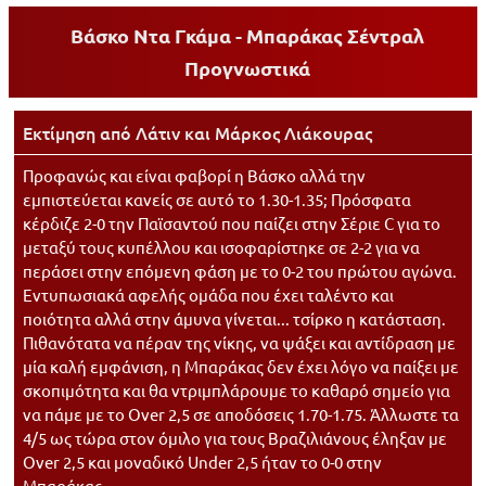
Βάσκο Ντα Γκάμα - Μπαράκας Σέντραλ
Προγνωστικά
Εκτίμηση από
Λάτιν
και
Μάρκος Λιάκουρας
Προφανώς και είναι φαβορί η Βάσκο αλλά την
εμπιστεύεται κανείς σε αυτό το 1.30-1.35; Πρόσφατα
κέρδιζε 2-0 την Παϊσαντού που παίζει στην Σέριε C για το
μεταξύ τους κυπέλλου και ισοφαρίστηκε σε 2-2 για να
περάσει στην επόμενη φάση με το 0-2 του πρώτου αγώνα.
Εντυπωσιακά αφελής ομάδα που έχει ταλέντο και
ποιότητα αλλά στην άμυνα γίνεται... τσίρκο η κατάσταση.
Πιθανότατα να πέραν της νίκης, να ψάξει και αντίδραση με
μία καλή εμφάνιση, η Μπαράκας δεν έχει λόγο να παίξει με
σκοπιμότητα και θα ντριμπλάρουμε το καθαρό σημείο για
να πάμε με το Over 2,5 σε αποδόσεις 1.70-1.75. Άλλωστε τα
4/5 ως τώρα στον όμιλο για τους Βραζιλιάνους έληξαν με
Over 2,5 και μοναδικό Under 2,5 ήταν το 0-0 στην
Μπαράκας.