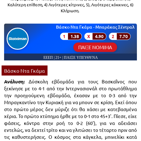
Καλύτερη επίθεση, 4) Λιγότερες κίτρινες, 5), Λιγότερες κόκκινες, 6)
Κλήρωση.
Βάσκο Ντα Γκάμα - Μπαράκας Σέντραλ
1
1.38
X
4.90
2
7.70
ΠΑΙΞΕ ΝΟΜΙΜΑ
ΕΕΕΠ | 21+ | ΠΑΙΞΕ ΥΠΕΥΘΥΝΑ
Βάσκο Ντα Γκάμα
Ανάλυση:
Δύσκολη εβδομάδα για τους Βασκαΐνος που
ξεκίνησε με το 4-1 από την Ιντερνασιονάλ στο πρωτάθλημα
την προηγούμενη εβδομάδα, έχασαν με το 0-3 από την
Μπραγκαντίνο την Κυριακή για να μπουν σε κρίση. Εκεί όπου
στο πρώτο μέρος δεν μύριζε ότι θα χάσει με κατεβασμένα
χέρια. Το πρώτο χτύπημα ήρθε με το 0-1 στο 45+3'. Πίεσε, είχε
φάσεις, κόντρα στην ροή το 0-2 (60'), για να αδειάσει
εντελώς, να δεχτεί τρίτο και να γλιτώσει το τέταρτο πριν από
τις καθυστερήσεις. Ο κόσμος στα κάγκελα, μπινελίκι κατά