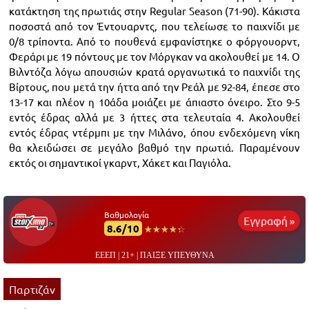
κατάκτηση της πρωτιάς στην Regular Season (71-90). Κάκιστα
ποσοστά από τον Έντουαρντς, που τελείωσε το παιχνίδι με
0/8 τρίποντα. Από το πουθενά εμφανίστηκε ο φόργουορντ,
Φεράρι με 19 πόντους με τον Μόργκαν να ακολουθεί με 14. Ο
Βιλντόζα λόγω απουσιών κρατά οργανωτικά το παιχνίδι της
Βίρτους, που μετά την ήττα από την Ρεάλ με 92-84, έπεσε στο
13-17 και πλέον η 10άδα μοιάζει με άπιαστο όνειρο. Στο 9-5
εντός έδρας αλλά με 3 ήττες στα τελευταία 4. Ακολουθεί
εντός έδρας ντέρμπι με την Μιλάνο, όπου ενδεχόμενη νίκη
θα κλειδώσει σε μεγάλο βαθμό την πρωτιά. Παραμένουν
εκτός οι σημαντικοί γκαρντ, Χάκετ και Παγιόλα.
Βαθμολογία
Εγγραφή »
8.6/10
☆☆☆☆☆
★★★★★
ΕΕΕΠ | 21+ | ΠΑΙΞΕ ΥΠΕΥΘΥΝΑ
Παρτιζάν