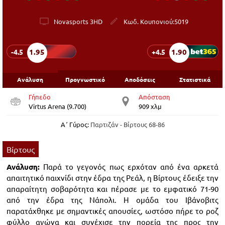
Novasports 3HD
Κωδ. Κουπονιού:
5019
1.95
1.90
-4.5
+4.5
Ανάλυση
Προγνωστικό
Αποδόσεις
Στατιστικά
Γήπεδο
Απόσταση
Virtus Arena (9.700)
909 χλμ
Α΄ Γύρος:
Παρτιζάν - Βίρτους 68-86
Βίρτους
Ανάλυση:
Παρά το γεγονός πως ερχόταν από ένα αρκετά
απαιτητικό παιχνίδι στην έδρα της Ρεάλ, η Βίρτους έδειξε την
απαραίτητη σοβαρότητα και πέρασε με το εμφατικό 71-90
από την έδρα της Νάπολι. Η ομάδα του Ιβάνοβιτς
παρατάχθηκε με σημαντικές απουσίες, ωστόσο πήρε το ροζ
φύλλο αγώνα και συνέχισε την πορεία της προς την