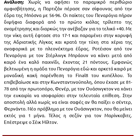
Ανάλυση:
Χωρίς να αφήσει το παραμικρό περιθώριο
αμφισβήτησης, η Παρτιζάν πέρασε σαν σίφουνας από την
έδρα της Μπόσνα με 56-96. Οι παίκτες του Πεναρόγια πήραν
διψήφια διαφορά από το πρώτο κιόλας τρίλεπτο της
αναμέτρησης και διαρκώς την ανέβαζαν για το τελικό +40. Με
την νίκη αυτή έφτασε στο 17-1 και παραμένει στην κορυφή
της Αδριατικής Λίγκας και κρατά την τύχη στα χέρια της
αναφορικά με το πλεονέκτημα έδρας. Ροτέισον από τον
Πεναρόγια με τον Στέρλινγκ Μπράουν να κάνει μετά από
καιρό ένα καλό παιχνίδι, έχοντας 21 πόντους. Εμφανώς
βελτιωμένη η ομάδα του Πεναρόγια εδώ και αρκετό καιρό με
μοναδική κακή παρένθεση το Final8 του κυπέλλου. Το
επιβεβαίωσε και στην Κωνσταντινούπολη, όπου έχασε με 81-
78 από την πρωτοπόρο, Φενέρ, με τον Ουάσινγκτον να χάνει
την ευκαιρία να ισοφαρίσει στην τελευταία επίθεση. Στην
αποστολή αλλά χωρίς να είναι σαφές αν θα παίξει ο σέντερ,
Φερνάντο. Νέο πρόβλημα με τον Ουάσινγκτον, που θα μείνει
εκτός για 1 μήνα. Τέλος η σεζόν για τον Μαρίνκοβιτς.
Επέστρεψε ο Σέικ Μίλτον.