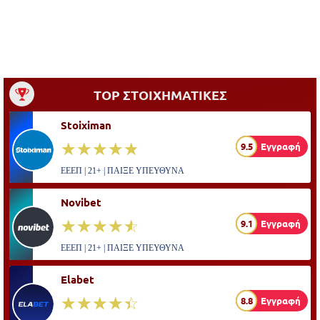
TOP ΣΤΟΙΧΗΜΑΤΙΚΕΣ
Stoiximan
☆☆☆☆☆
★★★★★
9.5
Εγγραφή
ΕΕΕΠ | 21+ | ΠΑΙΞΕ ΥΠΕΥΘΥΝΑ
Novibet
☆☆☆☆☆
★★★★★
9.1
Εγγραφή
ΕΕΕΠ | 21+ | ΠΑΙΞΕ ΥΠΕΥΘΥΝΑ
Elabet
☆☆☆☆☆
★★★★★
8.8
Εγγραφή