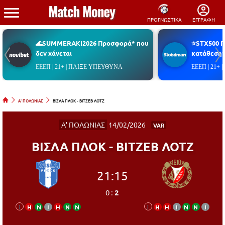
ΠΡΟΓΝΩΣΤΙΚΑ
ΕΓΓΡΑΦΗ
🌊SUMMERAKI2026 Προσφορά* που
⭐STX500 
δεν χάνεται
κατάθεση*
ΕΕΕΠ | 21+ | ΠΑΙΞΕ ΥΠΕΥΘΥΝΑ
ΕΕΕΠ | 21+
Α' ΠΟΛΩΝΙΑΣ
ΒΙΣΛΑ ΠΛΟΚ - ΒΙΤΖΕΒ ΛΟΤΖ
Α' ΠΟΛΩΝΙΑΣ
14/02/2026
VAR
ΒΙΣΛΑ ΠΛΟΚ - ΒΙΤΖΕΒ ΛΟΤΖ
21:15
0
:
2
i
Η
Ν
Ι
Η
Ν
Ν
i
Η
Η
Ι
Ν
Ν
Ι