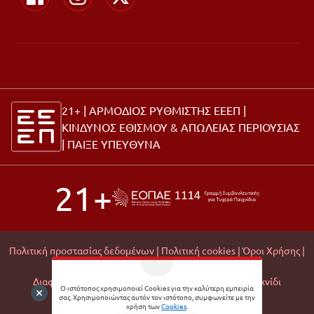
21+ | ΑΡΜΟΔΙΟΣ ΡΥΘΜΙΣΤΗΣ ΕΕΕΠ |
ΚΙΝΔΥΝΟΣ ΕΘΙΣΜΟΥ & ΑΠΩΛΕΙΑΣ ΠΕΡΙΟΥΣΙΑΣ
|
ΠΑΙΞΕ ΥΠΕΥΘΥΝΑ
21+
Πολιτική προστασίας δεδομένων |
Πολιτική cookies |
Όροι Χρήσης |
Σχετικά με εμάς |
Editorial Policy |
Διαφάνεια Εμπορικών Συνεργασιών |
Υπεύθυνο Παιχνίδι
Ο ιστότοπος χρησιμοποιεί Cookies για την καλύτερη εμπειρία
σας. Χρησιμοποιώντας αυτόν τον ιστότοπο, συμφωνείτε με την
© 2026 Matchmoney
χρήση των
Cookies
.