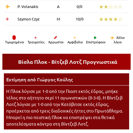
☆☆☆☆☆
★★★★★
P. Volanakis
Α
0/0
☆☆☆☆☆
★★★★★
Szymon Czyz
Μ
10/0
Άλλοι
Tιμωρημένοι
Τραυματίες
Άρρωστοι
Αμφίβολοι
Επιστρέφουν
λόγοι
Βίσλα Πλοκ - Βίτζεβ Λοτζ
Προγνωστικά
Εκτίμηση από
Γιώργος Κούλης
Η Πλοκ λύγισε με 1-0 από την Πιαστ εκτός έδρας, μπήκε
τέλος στο αήττητο σερί 11 αγωνιστικών (8-3-0). Η Βίντζεβ
Λοτζ λύγισε με 1-0 από την Κατόβιτσε εκτός έδρας,
προέρχεται από τρεις διαδοχικές ήττες στο Πρωτάθλημα.
Μπορεί η πιο πειστική Πλοκ να επιστρέψει στα θετικά
αποτελέσματα κόντρα στη Βίντζεβ Λοτζ.