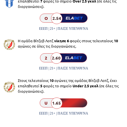
επαληθευτεί
7
φορές το σημείο
Over 2.5 γκολ
(σε όλες τις
διοργανώσεις).
O
2.54
ΕΕΕΠ | 21+ | ΠΑΙΞΕ ΥΠΕΥΘΥΝΑ
Η ομάδα Βίτζεβ Λοτζ
νίκησε 6
φορές στους τελευταίους
10
αγώνες σε όλες τις διοργανώσεις.
2
2.60
ΕΕΕΠ | 21+ | ΠΑΙΞΕ ΥΠΕΥΘΥΝΑ
Στους τελευταίους
10
αγώνες της ομάδας Βίτζεβ Λοτζ, έχει
επαληθευτεί
5
φορές το σημείο
Under 2.5 γκολ
(σε όλες τις
διοργανώσεις).
U
1.65
ΕΕΕΠ | 21+ | ΠΑΙΞΕ ΥΠΕΥΘΥΝΑ