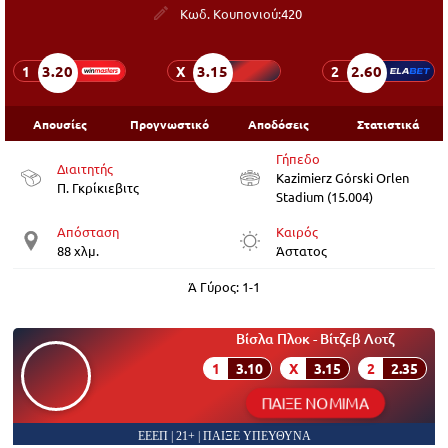
Κωδ. Κουπονιού:
420
3.20
3.15
2.60
1
X
2
Απουσίες
Προγνωστικό
Αποδόσεις
Στατιστικά
Γήπεδο
Διαιτητής
Kazimierz Górski Orlen
Π. Γκρίκιεβιτς
Stadium (15.004)
Απόσταση
Καιρός
88 χλμ.
Άστατος
Ά Γύρος: 1-1
Βίσλα Πλοκ - Βίτζεβ Λοτζ
1
3.10
X
3.15
2
2.35
ΠΑΙΞΕ ΝΟΜΙΜΑ
ΕΕΕΠ | 21+ | ΠΑΙΞΕ ΥΠΕΥΘΥΝΑ