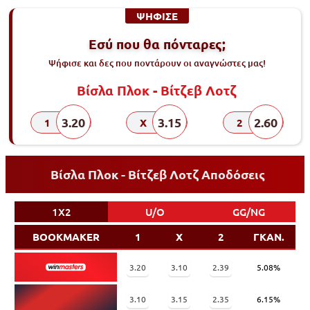
ΨΗΦΙΣΕ
Εσύ που θα πόνταρες;
Ψήφισε και δες που ποντάρουν οι αναγνώστες μας!
Βίσλα Πλοκ - Βίτζεβ Λοτζ
3.20
3.15
2.60
1
X
2
Βίσλα Πλοκ - Βίτζεβ Λοτζ Αποδόσεις
1X2
U/O
GG/NG
BOOKMAKER
1
X
2
ΓΚΑΝ.
3.20
3.10
2.39
5.08%
3.10
3.15
2.35
6.15%