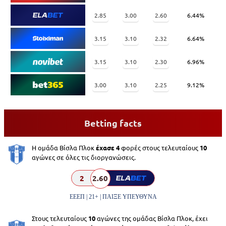
2.85
3.00
2.60
6.44%
3.15
3.10
2.32
6.64%
3.15
3.10
2.30
6.96%
3.00
3.10
2.25
9.12%
Betting facts
Η ομάδα Βίσλα Πλοκ
έχασε 4
φορές στους τελευταίους
10
αγώνες σε όλες τις διοργανώσεις.
2
2.60
ΕΕΕΠ | 21+ | ΠΑΙΞΕ ΥΠΕΥΘΥΝΑ
Στους τελευταίους
10
αγώνες της ομάδας Βίσλα Πλοκ, έχει