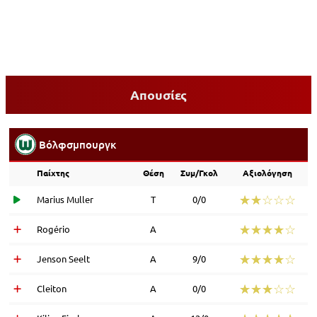
Απουσίες
Βόλφσμπουργκ
Παίχτης
Θέση
Συμ/Γκολ
Αξιολόγηση
☆☆☆☆☆
★★★★★
Marius Muller
Τ
0/0
☆☆☆☆☆
★★★★★
Rogério
Α
☆☆☆☆☆
★★★★★
Jenson Seelt
Α
9/0
☆☆☆☆☆
★★★★★
Cleiton
Α
0/0