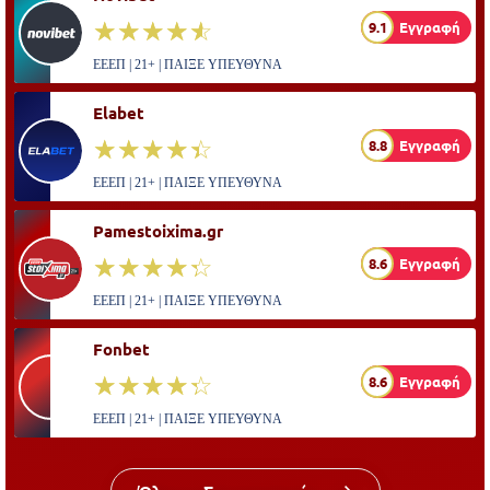
☆☆☆☆☆
★★★★★
9.1
Εγγραφή
ΕΕΕΠ | 21+ | ΠΑΙΞΕ ΥΠΕΥΘΥΝΑ
Elabet
☆☆☆☆☆
★★★★★
8.8
Εγγραφή
ΕΕΕΠ | 21+ | ΠΑΙΞΕ ΥΠΕΥΘΥΝΑ
Pamestoixima.gr
☆☆☆☆☆
★★★★★
8.6
Εγγραφή
ΕΕΕΠ | 21+ | ΠΑΙΞΕ ΥΠΕΥΘΥΝΑ
Fonbet
☆☆☆☆☆
★★★★★
8.6
Εγγραφή
ΕΕΕΠ | 21+ | ΠΑΙΞΕ ΥΠΕΥΘΥΝΑ