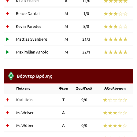
☆☆☆☆☆
★★★★★
Kilian Fischer
Α
12/0
☆☆☆☆☆
★★★★★
Bence Dardai
Μ
1/0
☆☆☆☆☆
★★★★★
Kevin Paredes
Μ
5/0
☆☆☆☆☆
★★★★★
Mattias Svanberg
Μ
21/3
☆☆☆☆☆
★★★★★
Maximilian Arnold
Μ
22/1
Βέρντερ Βρέμης
Παίχτης
Θέση
Συμ/Γκολ
Αξιολόγηση
☆☆☆☆☆
★★★★★
Karl Hein
Τ
9/0
☆☆☆☆☆
★★★★★
M. Weiser
Α
☆☆☆☆☆
★★★★★
M. Wöber
Α
0/0