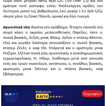
τώρα όπου μετράει οκτώ σερί G/G (7/8 Over 2,5) και δεν
κράτησε ποτέ ανέπαφη εστία. Υποδεχόμενη ομάδες του
δεύτερου μισού της βαθμολογίας έχει ρεκόρ 1-3-2 (6/6 G/G),
νίκησε μόνο τη Ζανκτ Πάουλι, οριακά και λίγο τυχερά.
Αγωνιστικά νέα:
Κανένα νέο πρόβλημα. Τέταρτο παιχνίδι στη
σειρά χάνει ο ακραίος μεσοεπιθετικός Παρέδες. έκτο ο,
συχνά βασικός, δεξιός μπακ Φίσερ, όγδοο ο στόπερ Κλέιτον,
εδώ και μεγάλο διάστημα απουσιάζουν ο, συχνά βασικός,
στόπερ Ζέελτ, ο χαφ Μπ. Ντάρνταϊ και ο αριστερός μπακ
Ροζέριο. Εξέτισε ποινή μίας αγωνιστικής ο αναπληρωματικός
τερματοφύλακας Μ. Μίλερ, διαθέσιμοι μετά από απουσία
ενός και τριών παιχνιδιών, αντίστοιχα, ο, συνήθως βασικός,
αριστερός μπακ Τσέντερ και ο, σπάνια βασικός, χαφ
Σβάνμπεργκ.
Βαθμολογία
Εγγραφή »
8.8/10
☆☆☆☆☆
★★★★★
ΕΕΕΠ | 21+ | ΠΑΙΞΕ ΥΠΕΥΘΥΝΑ