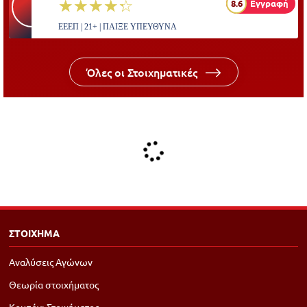
☆☆☆☆☆
★★★★★
8.6
Εγγραφή
ΕΕΕΠ | 21+ | ΠΑΙΞΕ ΥΠΕΥΘΥΝΑ
Όλες οι Στοιχηματικές
ΣΤΟΙΧΗΜΑ
Αναλύσεις Αγώνων
Θεωρία στοιχήματος