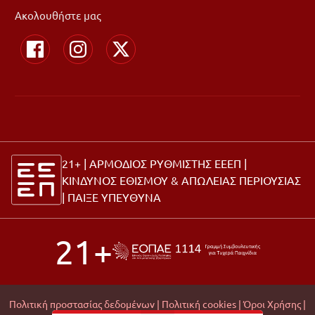
Ακολουθήστε μας
21+ | ΑΡΜΟΔΙΟΣ ΡΥΘΜΙΣΤΗΣ ΕΕΕΠ |
ΚΙΝΔΥΝΟΣ ΕΘΙΣΜΟΥ & ΑΠΩΛΕΙΑΣ ΠΕΡΙΟΥΣΙΑΣ
|
ΠΑΙΞΕ ΥΠΕΥΘΥΝΑ
21+
Πολιτική προστασίας δεδομένων |
Πολιτική cookies |
Όροι Χρήσης |