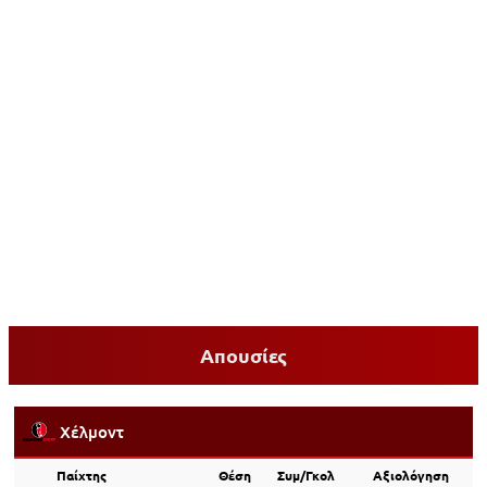
Απουσίες
Χέλμοντ
Παίχτης
Θέση
Συμ/Γκολ
Αξιολόγηση