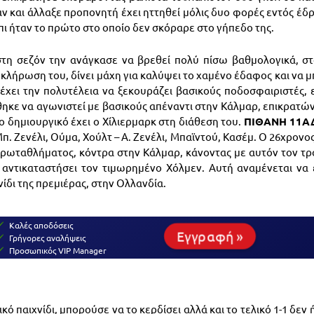
ταν και άλλαξε προπονητή έχει ηττηθεί μόλις δυο φορές εντός έδ
 ήταν το πρώτο στο οποίο δεν σκόραρε στο γήπεδο της.
στη σεζόν την ανάγκασε να βρεθεί πολύ πίσω βαθμολογικά, σ
κλήρωση του, δίνει μάχη για καλύψει το χαμένο έδαφος και να μ
 έχει την πολυτέλεια να ξεκουράζει βασικούς ποδοσφαιριστές, 
ε να αγωνιστεί με βασικούς απέναντι στην Κάλμαρ, επικρατώντ
ο δημιουργικό έχει ο Χίλιερμαρκ στη διάθεση του.
ΠΙΘΑΝΗ 11ΑΔΑ
π. Ζενέλι, Ούμα, Χούλτ – Α. Ζενέλι, Μπαϊντού, Κασέμ. Ο 26χρονο
 πρωταθλήματος, κόντρα στην Κάλμαρ, κάνοντας με αυτόν τον τ
 αντικαταστήσει τον τιμωρημένο Χόλμεν. Αυτή αναμένεται να ε
νίδι της πρεμιέρας, στην Ολλανδία.
Καλές αποδόσεις
Εγγραφή »
Γρήγορες αναλήψεις
Προσωπικός VIP Manager
ό παιχνίδι, μπορούσε να το κερδίσει αλλά και το τελικό 1-1 δεν 