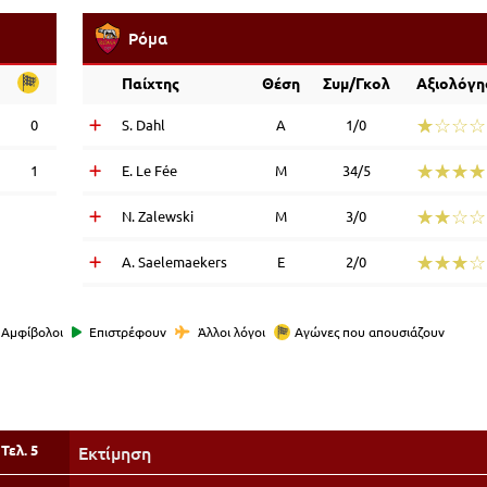
Ρόμα
Παίχτης
Θέση
Συμ/Γκολ
Αξιολόγη
☆☆☆☆
★★★★
0
S. Dahl
Α
1/0
☆☆☆☆
★★★★
1
E. Le Fée
Μ
34/5
☆☆☆☆
★★★★
N. Zalewski
Μ
3/0
☆☆☆☆
★★★★
A. Saelemaekers
Ε
2/0
Αμφίβολοι
Επιστρέφουν
Άλλοι λόγοι
Αγώνες που απουσιάζουν
Τελ. 5
Εκτίμηση