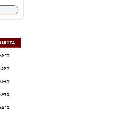
ΑΝΙΟΤΑ
6.67%
4.59%
6.66%
4.99%
6.67%