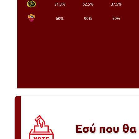
31.3%
62.5%
37.5%
60%
90%
50%
Εσύ που θα