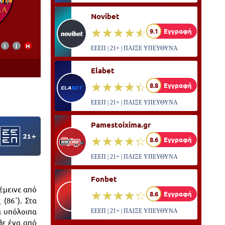
Novibet
☆☆☆☆☆
★★★★★
9.1
Εγγραφή
Ι
Ι
Η
ΕΕΕΠ | 21+ | ΠΑΙΞΕ ΥΠΕΥΘΥΝΑ
Elabet
☆☆☆☆☆
★★★★★
8.8
Εγγραφή
ΕΕΕΠ | 21+ | ΠΑΙΞΕ ΥΠΕΥΘΥΝΑ
Pamestoixima.gr
☆☆☆☆☆
★★★★★
8.6
Εγγραφή
ΕΕΕΠ | 21+ | ΠΑΙΞΕ ΥΠΕΥΘΥΝΑ
Fonbet
έμεινε από
☆☆☆☆☆
★★★★★
8.6
Εγγραφή
(86΄). Στα
α υπόλοιπα
ΕΕΕΠ | 21+ | ΠΑΙΞΕ ΥΠΕΥΘΥΝΑ
θε ένα από