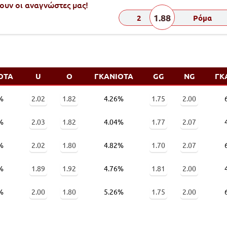
ουν οι αναγνώστες μας!
1.88
2
Ρόμα
ΟΤΑ
U
O
ΓΚΑΝΙΟΤΑ
GG
NG
ΓΚ
%
2.02
1.82
4.26%
1.75
2.00
%
2.03
1.82
4.04%
1.77
2.07
%
2.02
1.80
4.82%
1.70
2.07
%
1.89
1.92
4.76%
1.81
2.00
%
2.00
1.80
5.26%
1.75
2.00