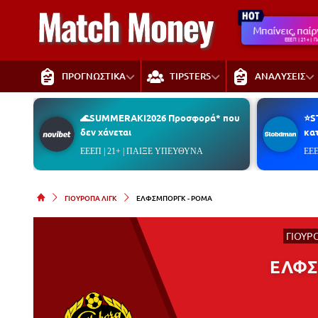
Μπαίνεις, παίρ
ΕΕΕΠ | 21+ |
ΠΡΟΓΝΩΣΤΙΚΑ
TIPSTERS
ΑΝΑΛΥΣΕΙΣ
🌊SUMMERAKI2026 Προσφορά* που
⭐S
δεν χάνεται
κα
ΕΕΕΠ | 21+ | ΠΑΙΞΕ ΥΠΕΥΘΥΝΑ
ΕΕΕ
ΓΙΟΥΡΟΠΑ ΛΙΓΚ
ΕΛΦΣΜΠΟΡΓΚ - ΡΟΜΑ
ΓΙΟΥΡ
ΕΛΦΣ