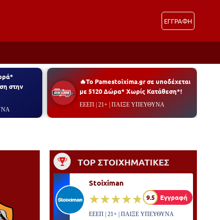
ΕΓΓΡΑΦΗ
ορά*
🔥Το Pamestoixima.gr σε υποδέχεται
ση στην
με 5120 Δώρα* Χωρίς Κατάθεση*!
ΕΕΕΠ | 21+ | ΠΑΙΞΕ ΥΠΕΥΘΥΝΑ
ΘΥΝΑ
TOP ΣΤΟΙΧΗΜΑΤΙΚΕΣ
Stoiximan
☆☆☆☆☆
★★★★★
9.5
Εγγραφή
ΕΕΕΠ | 21+ | ΠΑΙΞΕ ΥΠΕΥΘΥΝΑ