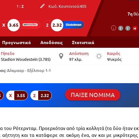
1
:
2
Κωδ. Κουπονιού:
405
7η
θέ
X
3.65
2
2.32
i
Ι
Ι
Η
Προγνωστικό
Αποδόσεις
Στατιστικά
Γήπεδο
Απόσταση
Καιρός
Stadion Woudestein (3.785)
97 χλμ.
Ψυχρός
ρος:
Άλκμααρ - Εξέλσιορ 1-1
ΠΑΙΞΕ ΝΟΜΙΜΑ
5
X
3.55
2
2.32
άδα του Ρότερνταμ. Προερχόταν από τρία κολλητά (τα δύο ήταν εκ
ε αήττητη και τα κατάφερε σε ακόμη ένα, αν και με μικρότερης