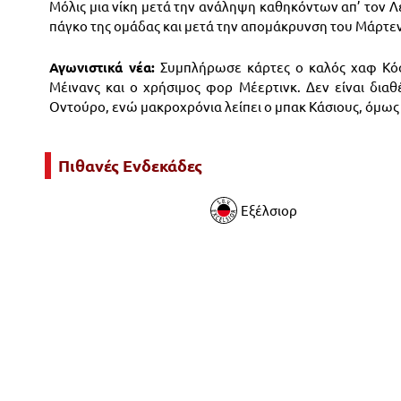
Μόλις μια νίκη μετά την ανάληψη καθηκόντων απ’ τον Λεϊ
πάγκο της ομάδας και μετά την απομάκρυνση του Μάρτε
Αγωνιστικά νέα:
Συμπλήρωσε κάρτες ο καλός χαφ Κόοπ
Μέινανς και ο χρήσιμος φορ Μέερτινκ. Δεν είναι διαθ
Οντούρο, ενώ μακροχρόνια λείπει ο μπακ Κάσιους, όμως
Πιθανές Ενδεκάδες
Εξέλσιορ