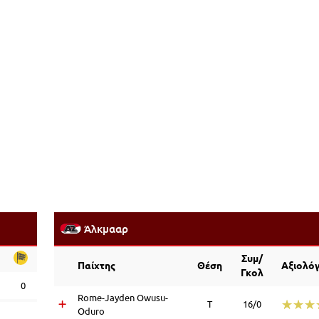
Άλκμααρ
Συμ/
Παίχτης
Θέση
Αξιολό
Γκολ
0
Rome-Jayden Owusu-
☆☆☆
★★★
Τ
16/0
Oduro