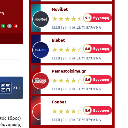
Novibet
ση
☆☆☆☆☆
★★★★★
9.1
Εγγραφή
Ν
Ι
Η
ΕΕΕΠ | 21+ | ΠΑΙΞΕ ΥΠΕΥΘΥΝΑ
Elabet
☆☆☆☆☆
★★★★★
8.8
Εγγραφή
ΕΕΕΠ | 21+ | ΠΑΙΞΕ ΥΠΕΥΘΥΝΑ
Pamestoixima.gr
☆☆☆☆☆
★★★★★
8.6
Εγγραφή
ΕΕΕΠ | 21+ | ΠΑΙΞΕ ΥΠΕΥΘΥΝΑ
Fonbet
☆☆☆☆☆
★★★★★
8.6
Εγγραφή
τός έδρας)
ΕΕΕΠ | 21+ | ΠΑΙΞΕ ΥΠΕΥΘΥΝΑ
 δυναμικής