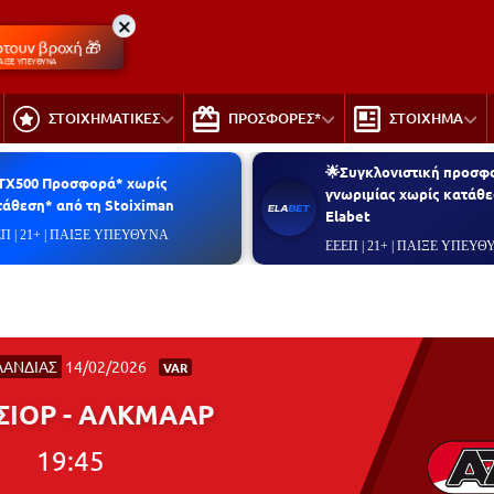
τουν βροχή 🎁
 ΠΑΙΞΕ ΥΠΕΥΘΥΝΑ
ΣΤΟΙΧΗΜΑΤΙΚΕΣ
ΠΡΟΣΦΟΡΕΣ*
ΣΤΟΙΧΗΜΑ
🌟Συγκλονιστική προσφ
TX500 Προσφορά* χωρίς
γνωριμίας χωρίς κατάθε
τάθεση* από τη Stoiximan
Elabet
Π | 21+ | ΠΑΙΞΕ ΥΠΕΥΘΥΝΑ
ΕΕΕΠ | 21+ | ΠΑΙΞΕ ΥΠΕΥ
ΛΑΝΔΙΑΣ
14/02/2026
VAR
ΣΙΟΡ - ΑΛΚΜΑΑΡ
19:45