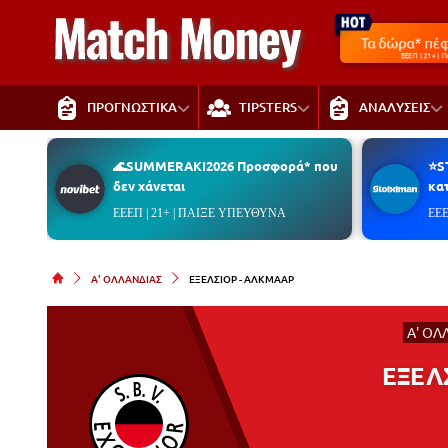
Τα δώρα* πέφ
ΕΕΕΠ | 21+ |
ΠΡΟΓΝΩΣΤΙΚΑ
TIPSTERS
ΑΝΑΛΥΣΕΙΣ
🌊SUMMERAKI2026 Προσφορά* που
⭐S
δεν χάνεται
κα
ΕΕΕΠ | 21+ | ΠΑΙΞΕ ΥΠΕΥΘΥΝΑ
ΕΕΕ
Α' ΟΛΛΑΝΔΙΑΣ
ΕΞΕΛΣΙΟΡ - ΑΛΚΜΑΑΡ
Α' ΟΛ
ΕΞΕΛ