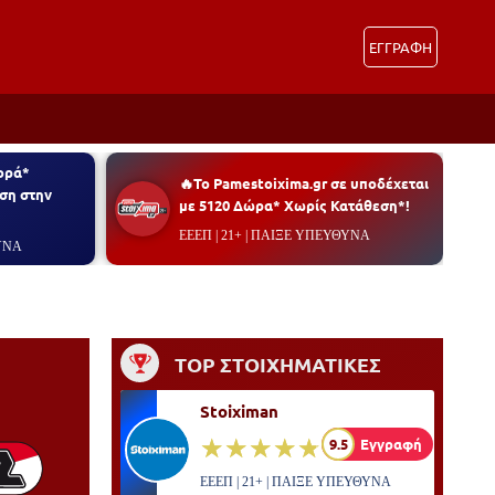
ΕΓΓΡΑΦΗ
ορά*
🔥Το Pamestoixima.gr σε υποδέχεται
ση στην
με 5120 Δώρα* Χωρίς Κατάθεση*!
ΕΕΕΠ | 21+ | ΠΑΙΞΕ ΥΠΕΥΘΥΝΑ
ΘΥΝΑ
TOP ΣΤΟΙΧΗΜΑΤΙΚΕΣ
Stoiximan
☆☆☆☆☆
★★★★★
9.5
Εγγραφή
ΕΕΕΠ | 21+ | ΠΑΙΞΕ ΥΠΕΥΘΥΝΑ