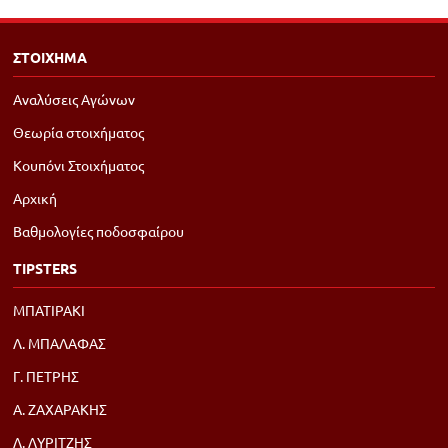
ΣΤΟΙΧΗΜΑ
Αναλύσεις Αγώνων
Θεωρία στοιχήματος
Κουπόνι Στοιχήματος
Αρχική
Βαθμολογίες ποδοσφαίρου
TIPSTERS
ΜΠΑΤΙΡΑΚΙ
Λ. ΜΠΑΛΑΦΑΣ
Γ. ΠΕΤΡΗΣ
Α. ΖΑΧΑΡΑΚΗΣ
Λ. ΛΥΡΙΤΖΗΣ