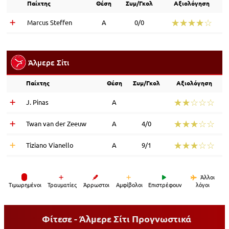
Παίχτης
Θέση
Συμ/Γκολ
Αξιολόγηση
☆☆☆☆☆
★★★★★
Marcus Steffen
Α
0/0
Άλμερε Σίτι
Παίχτης
Θέση
Συμ/Γκολ
Αξιολόγηση
☆☆☆☆☆
★★★★★
J. Pinas
Α
☆☆☆☆☆
★★★★★
Twan van der Zeeuw
Α
4/0
☆☆☆☆☆
★★★★★
Tiziano Vianello
Α
9/1
Άλλοι
Tιμωρημένοι
Τραυματίες
Άρρωστοι
Αμφίβολοι
Επιστρέφουν
λόγοι
Φίτεσε - Άλμερε Σίτι
Προγνωστικά