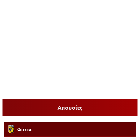
Απουσίες
Φίτεσε