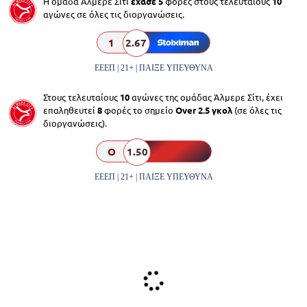
Η ομάδα Άλμερε Σίτι
έχασε 5
φορές στους τελευταίους
10
αγώνες σε όλες τις διοργανώσεις.
1
2.67
ΕΕΕΠ | 21+ | ΠΑΙΞΕ ΥΠΕΥΘΥΝΑ
Στους τελευταίους
10
αγώνες της ομάδας Άλμερε Σίτι, έχει
επαληθευτεί
8
φορές το σημείο
Over 2.5 γκολ
(σε όλες τις
διοργανώσεις).
O
1.50
ΕΕΕΠ | 21+ | ΠΑΙΞΕ ΥΠΕΥΘΥΝΑ