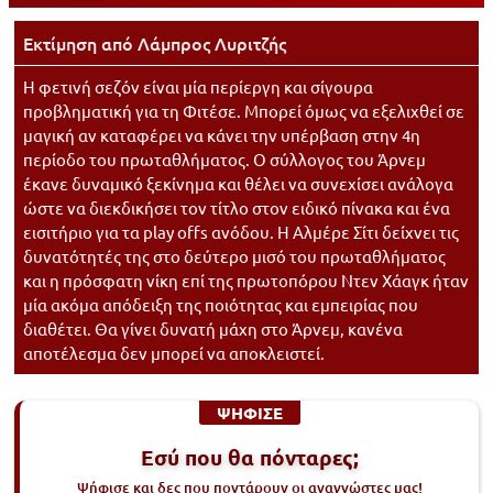
Εκτίμηση από
Λάμπρος Λυριτζής
Η φετινή σεζόν είναι μία περίεργη και σίγουρα
προβληματική για τη Φιτέσε. Μπορεί όμως να εξελιχθεί σε
μαγική αν καταφέρει να κάνει την υπέρβαση στην 4η
περίοδο του πρωταθλήματος. Ο σύλλογος του Άρνεμ
έκανε δυναμικό ξεκίνημα και θέλει να συνεχίσει ανάλογα
ώστε να διεκδικήσει τον τίτλο στον ειδικό πίνακα και ένα
εισιτήριο για τα play offs ανόδου. Η Αλμέρε Σίτι δείχνει τις
δυνατότητές της στο δεύτερο μισό του πρωταθλήματος
και η πρόσφατη νίκη επί της πρωτοπόρου Ντεν Χάαγκ ήταν
μία ακόμα απόδειξη της ποιότητας και εμπειρίας που
διαθέτει. Θα γίνει δυνατή μάχη στο Άρνεμ, κανένα
αποτέλεσμα δεν μπορεί να αποκλειστεί.
ΨΗΦΙΣΕ
Εσύ που θα πόνταρες;
Ψήφισε και δες που ποντάρουν οι αναγνώστες μας!