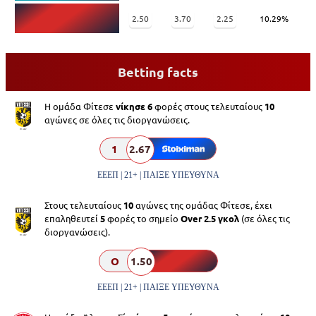
2.50
3.70
2.25
10.29%
Betting facts
Η ομάδα Φίτεσε
νίκησε 6
φορές στους τελευταίους
10
αγώνες σε όλες τις διοργανώσεις.
1
2.67
ΕΕΕΠ | 21+ | ΠΑΙΞΕ ΥΠΕΥΘΥΝΑ
Στους τελευταίους
10
αγώνες της ομάδας Φίτεσε, έχει
επαληθευτεί
5
φορές το σημείο
Over 2.5 γκολ
(σε όλες τις
διοργανώσεις).
O
1.50
ΕΕΕΠ | 21+ | ΠΑΙΞΕ ΥΠΕΥΘΥΝΑ