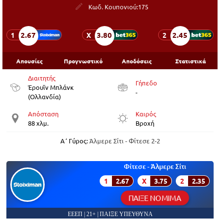
Κωδ. Κουπονιού:
175
2.67
3.80
2.45
1
X
2
Απουσίες
Προγνωστικό
Αποδόσεις
Στατιστικά
Διαιτητής
Γήπεδο
Έρουϊν Μπλάνκ
-
(Ολλανδία)
Απόσταση
Καιρός
88 χλμ.
Βροχή
Α΄ Γύρος:
Άλμερε Σίτι - Φίτεσε 2-2
Φίτεσε - Άλμερε Σίτι
1
2.67
X
3.75
2
2.35
ΠΑΙΞΕ ΝΟΜΙΜΑ
ΕΕΕΠ | 21+ | ΠΑΙΞΕ ΥΠΕΥΘΥΝΑ