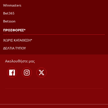
Winmasters
Bet365
Betsson
ΠΡΟΣΦΟΡΕΣ*
ΧΩΡΙΣ ΚΑΤΑΘΕΣΗ*
ΔΕΛΤΙΑ ΤΥΠΟΥ
Ακολουθήστε μας