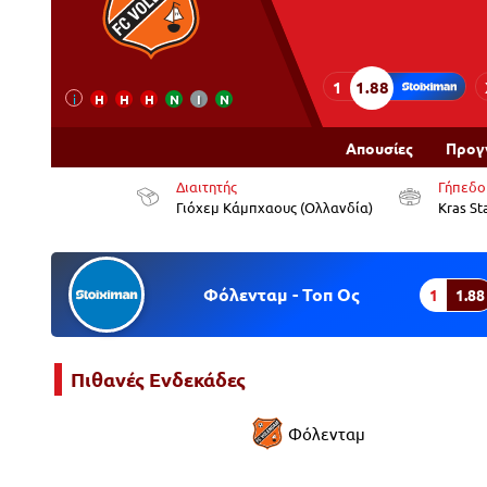
1
1.88
i
Η
Η
Η
Ν
Ι
Ν
Απουσίες
Προγ
Διαιτητής
Γήπεδο
Γιόχεμ Κάμπχαους (Ολλανδία)
Kras St
Φόλενταμ - Τοπ Ος
1
1.88
Πιθανές Ενδεκάδες
Φόλενταμ