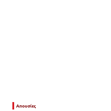
Απουσίες