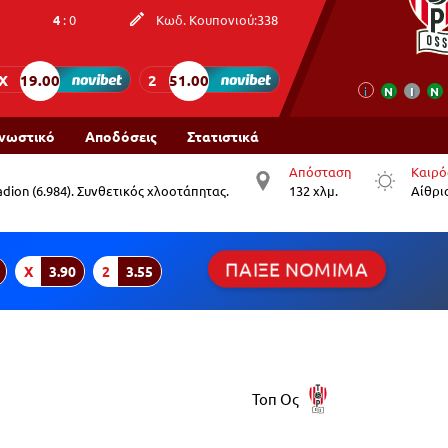
4
:
0
Κωδ. Κουπονιού:
338
X
19.00
2
51.00
i
Ν
Ι
Ν
νωστικό
Αποδόσεις
Στατιστικά
Απόσταση
Καιρό
adion (6.984). Συνθετικός χλοοτάπητας.
132 χλμ.
Αίθρι
ΠΑΙΞΕ ΝΟΜΙΜΑ
X
3.90
2
3.55
Τοπ Ος