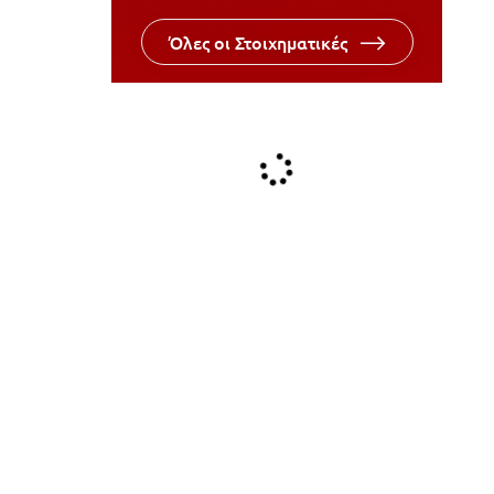
Όλες οι Στοιχηματικές