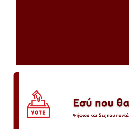
Εσύ που θα
Ψήφισε και δες που ποντά