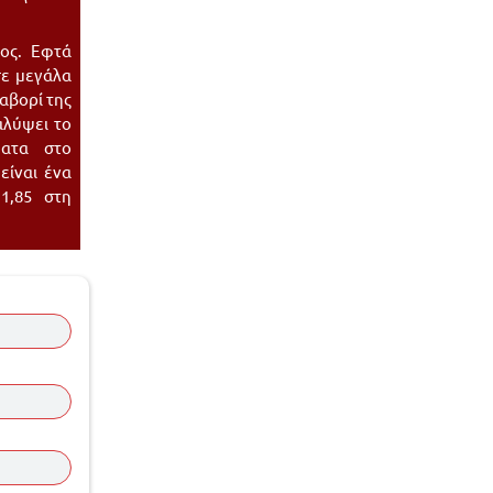
τος. Εφτά
σε μεγάλα
αβορί της
αλύψει το
ματα στο
είναι ένα
1,85 στη