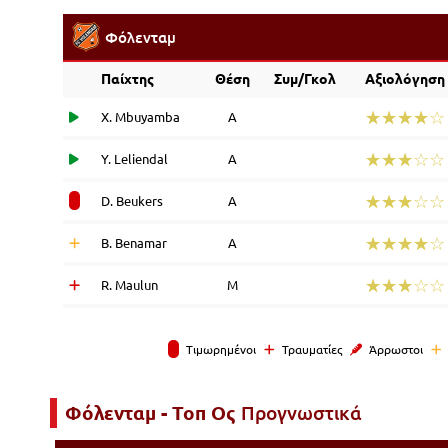
Φόλενταμ
Παίχτης
Θέση
Συμ/Γκολ
Αξιολόγηση
☆☆☆☆☆
★★★★★
X. Mbuyamba
Α
☆☆☆☆☆
★★★★★
Y. Leliendal
Α
☆☆☆☆☆
★★★★★
D. Beukers
Α
☆☆☆☆☆
★★★★★
B. Benamar
Α
☆☆☆☆☆
★★★★★
R. Maulun
Μ
Tιμωρημένοι
Τραυματίες
Άρρωστοι
Φόλενταμ - Τοπ Ος
Προγνωστικά