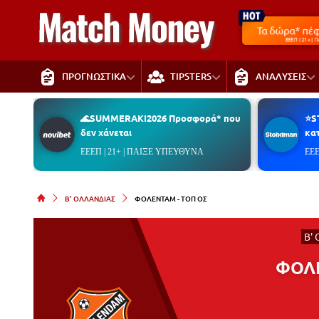
Τα δώρα* πέφ
ΕΕΕΠ | 21+ |
ΠΡΟΓΝΩΣΤΙΚΑ
TIPSTERS
ΑΝΑΛΥΣΕΙΣ
🌊SUMMERAKI2026 Προσφορά* που
⭐S
δεν χάνεται
κα
ΕΕΕΠ | 21+ | ΠΑΙΞΕ ΥΠΕΥΘΥΝΑ
ΕΕΕ
Β' ΟΛΛΑΝΔΙΑΣ
ΦΟΛΕΝΤΑΜ - ΤΟΠ ΟΣ
Β'
ΦΟΛΕ