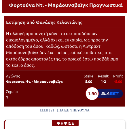
Φορτoύνα Ντ. - Μπράουνσβαϊγκ
Προγνωστικά
Εκτίμηση από
Θανάσης Κελαντώνης
Η αλλαγή προπονητή κάνει το σετ αποδόσεων
δικαιολογημένο, αλλά όχι και ευκαιρία, ως προς την
απόδοση του άσου. Καθώς, ωστόσο, η Άιντραχτ
Μπράουνσβαϊγκ δεν έχει πείσει, ειδικά επιθετικά, στις
εκτός έδρας αποστολές της, το οριακό έστω προβάδισμα
το έχει ο άσος.
Αγώνας
Stake
Result
Profit
Φορτoύνα Ντ. - Μπράουνσβαϊγκ
5.00
1-2
-5.00
Σημείο
1.90
1
ΕΕΕΠ | 21+ | ΠΑΙΞΕ ΥΠΕΥΘΥΝΑ
ΨΗΦΙΣΕ