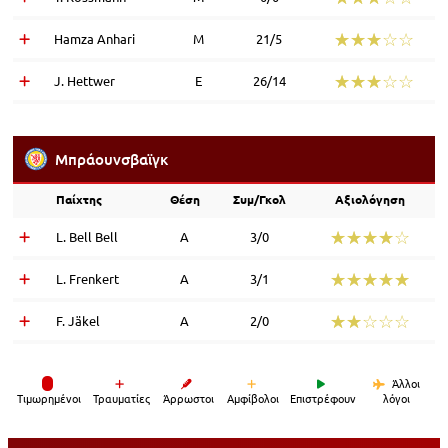
☆☆☆☆☆
★★★★★
Hamza Anhari
Μ
21/5
☆☆☆☆☆
★★★★★
J. Hettwer
Ε
26/14
Μπράουνσβαϊγκ
Παίχτης
Θέση
Συμ/Γκολ
Αξιολόγηση
☆☆☆☆☆
★★★★★
L. Bell Bell
Α
3/0
☆☆☆☆☆
★★★★★
L. Frenkert
Α
3/1
☆☆☆☆☆
★★★★★
F. Jäkel
Α
2/0
Άλλοι
Tιμωρημένοι
Τραυματίες
Άρρωστοι
Αμφίβολοι
Επιστρέφουν
λόγοι