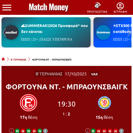
ΠΡΟΓΝΩΣΤΙΚΑ
ΕΓΓΡΑΦΗ
🌊SUMMERAKI2026 Προσφορά* που
⭐STX500 
δεν χάνεται
κατάθεση*
ΕΕΕΠ | 21+ | ΠΑΙΞΕ ΥΠΕΥΘΥΝΑ
ΕΕΕΠ | 21+
Β' ΓΕΡΜΑΝΙΑΣ
ΦΟΡΤOΥΝΑ ΝΤ. - ΜΠΡΑΟΥΝΣΒΑΙΓΚ
Β' ΓΕΡΜΑΝΙΑΣ
17/10/2025
VAR
ΦΟΡΤOΥΝΑ ΝΤ. - ΜΠΡΑΟΥΝΣΒΑΙΓΚ
19:30
1
:
2
17η
θέση
15η
θέση
i
Ν
Η
Ν
Η
Ν
Ι
i
Ν
Η
Η
Η
Η
Ι