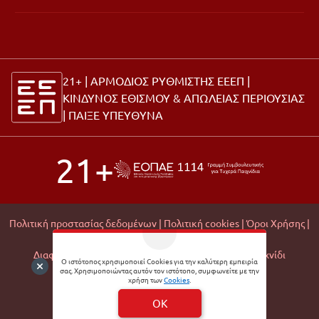
21+ | ΑΡΜΟΔΙΟΣ ΡΥΘΜΙΣΤΗΣ ΕΕΕΠ |
ΚΙΝΔΥΝΟΣ ΕΘΙΣΜΟΥ & ΑΠΩΛΕΙΑΣ ΠΕΡΙΟΥΣΙΑΣ
|
ΠΑΙΞΕ ΥΠΕΥΘΥΝΑ
21+
Πολιτική προστασίας δεδομένων |
Πολιτική cookies |
Όροι Χρήσης |
Σχετικά με εμάς |
Editorial Policy |
Διαφάνεια Εμπορικών Συνεργασιών |
Υπεύθυνο Παιχνίδι
Ο ιστότοπος χρησιμοποιεί Cookies για την καλύτερη εμπειρία
σας. Χρησιμοποιώντας αυτόν τον ιστότοπο, συμφωνείτε με την
© 2026 Matchmoney
χρήση των
Cookies
.
Developed by
Digital Winners
OK