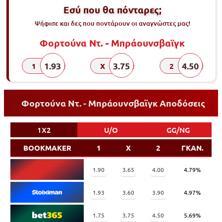
Εσύ που θα πόνταρες;
Ψήφισε και δες που ποντάρουν οι αναγνώστες μας!
Φορτoύνα Ντ. - Μπράουνσβαϊγκ
1.93
3.75
4.50
1
X
2
Φορτoύνα Ντ. - Μπράουνσβαϊγκ Αποδόσεις
1X2
U/O
GG/NG
BOOKMAKER
1
X
2
ΓΚΑΝ.
1.90
3.65
4.00
4.79%
1.93
3.60
3.90
4.97%
1.75
3.75
4.50
5.69%