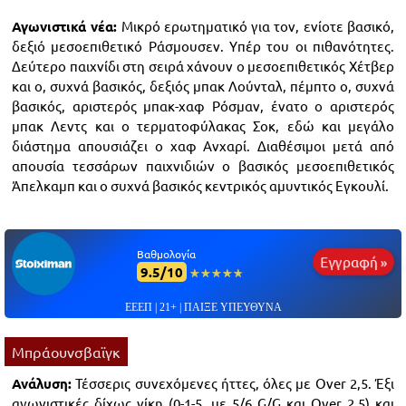
Αγωνιστικά νέα:
Μικρό ερωτηματικό για τον, ενίοτε βασικό,
δεξιό μεσοεπιθετικό Ράσμουσεν. Yπέρ του οι πιθανότητες.
Δεύτερο παιχνίδι στη σειρά χάνουν ο μεσοεπιθετικός Χέτβερ
και ο, συχνά βασικός, δεξιός μπακ Λούνταλ, πέμπτο ο, συχνά
βασικός, αριστερός μπακ-χαφ Ρόσμαν, ένατο ο αριστερός
μπακ Λεντς και ο τερματοφύλακας Σοκ, εδώ και μεγάλο
διάστημα απουσιάζει ο χαφ Ανχαρί. Διαθέσιμοι μετά από
απουσία τεσσάρων παιχνιδιών ο βασικός μεσοεπιθετικός
Άπελκαμπ και ο συχνά βασικός κεντρικός αμυντικός Εγκουλί.
Βαθμολογία
Εγγραφή »
9.5/10
☆☆☆☆☆
★★★★★
ΕΕΕΠ | 21+ | ΠΑΙΞΕ ΥΠΕΥΘΥΝΑ
Μπράουνσβαϊγκ
Ανάλυση:
Τέσσερις συνεχόμενες ήττες, όλες με Over 2,5. Έξι
αγωνιστικές δίχως νίκη (0-1-5, με 5/6 G/G και Over 2,5) και