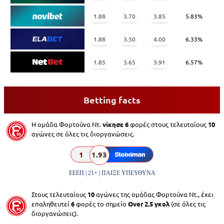
1.88
3.70
3.85
5.83%
1.88
3.50
4.00
6.33%
1.85
3.65
3.91
6.57%
Betting facts
Η ομάδα Φορτoύνα Ντ.
νίκησε 6
φορές στους τελευταίους
10
αγώνες σε όλες τις διοργανώσεις.
1
1.93
ΕΕΕΠ | 21+ | ΠΑΙΞΕ ΥΠΕΥΘΥΝΑ
Στους τελευταίους
10
αγώνες της ομάδας Φορτoύνα Ντ., έχει
επαληθευτεί
6
φορές το σημείο
Over 2.5 γκολ
(σε όλες τις
διοργανώσεις).