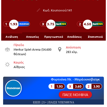
Κωδ. Κουπονιού:
141
1.93
3.75
4.50
1
X
2
Ανάλυση
Απουσίες
Προγνωστικό
Αποδόσεις
Στατιστικά
Γήπεδο
Απόσταση
Merkur Spiel-Arena (54.600
283 χλμ.
θέσεων)
Καιρός
Αίθριος
Φορτoύνα Ντ. - Μπράουνσβαϊγκ
1
1.93
X
3.60
2
3.90
ΠΑΙΞΕ ΝΟΜΙΜΑ
ΕΕΕΠ | 21+ | ΠΑΙΞΕ ΥΠΕΥΘΥΝΑ