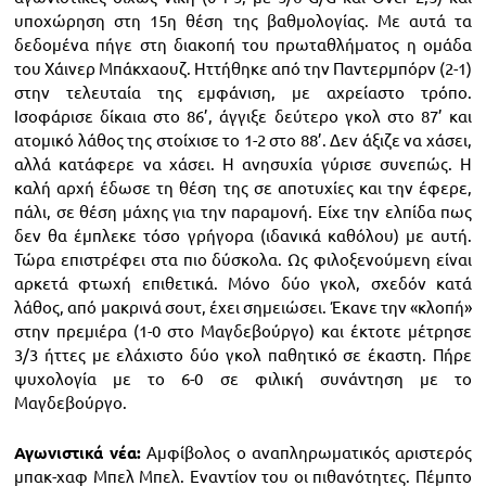
υποχώρηση στη 15η θέση της βαθμολογίας. Με αυτά τα
δεδομένα πήγε στη διακοπή του πρωταθλήματος η ομάδα
του Χάινερ Μπάκχαουζ. Ηττήθηκε από την Παντερμπόρν (2-1)
στην τελευταία της εμφάνιση, με αχρείαστο τρόπο.
Ισοφάρισε δίκαια στο 86’, άγγιξε δεύτερο γκολ στο 87’ και
ατομικό λάθος της στοίχισε το 1-2 στο 88’. Δεν άξιζε να χάσει,
αλλά κατάφερε να χάσει. Η ανησυχία γύρισε συνεπώς. Η
καλή αρχή έδωσε τη θέση της σε αποτυχίες και την έφερε,
πάλι, σε θέση μάχης για την παραμονή. Είχε την ελπίδα πως
δεν θα έμπλεκε τόσο γρήγορα (ιδανικά καθόλου) με αυτή.
Τώρα επιστρέφει στα πιο δύσκολα. Ως φιλοξενούμενη είναι
αρκετά φτωχή επιθετικά. Μόνο δύο γκολ, σχεδόν κατά
λάθος, από μακρινά σουτ, έχει σημειώσει. Έκανε την «κλοπή»
στην πρεμιέρα (1-0 στο Μαγδεβούργο) και έκτοτε μέτρησε
3/3 ήττες με ελάχιστο δύο γκολ παθητικό σε έκαστη. Πήρε
ψυχολογία με το 6-0 σε φιλική συνάντηση με το
Μαγδεβούργο.
Αγωνιστικά νέα:
Αμφίβολος ο αναπληρωματικός αριστερός
μπακ-χαφ Μπελ Μπελ. Εναντίον του οι πιθανότητες. Πέμπτο