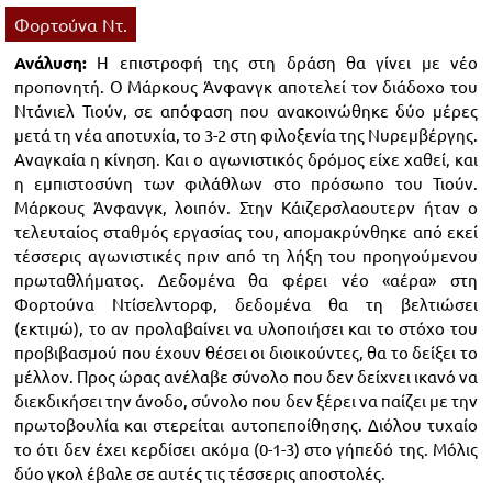
Φορτoύνα Ντ.
Ανάλυση:
Η επιστροφή της στη δράση θα γίνει με νέο
προπονητή. Ο Μάρκους Άνφανγκ αποτελεί τον διάδοχο του
Ντάνιελ Τιούν, σε απόφαση που ανακοινώθηκε δύο μέρες
μετά τη νέα αποτυχία, το 3-2 στη φιλοξενία της Νυρεμβέργης.
Αναγκαία η κίνηση. Και ο αγωνιστικός δρόμος είχε χαθεί, και
η εμπιστοσύνη των φιλάθλων στο πρόσωπο του Τιούν.
Μάρκους Άνφανγκ, λοιπόν. Στην Κάιζερσλαουτερν ήταν ο
τελευταίος σταθμός εργασίας του, απομακρύνθηκε από εκεί
τέσσερις αγωνιστικές πριν από τη λήξη του προηγούμενου
πρωταθλήματος. Δεδομένα θα φέρει νέο «αέρα» στη
Φορτούνα Ντίσελντορφ, δεδομένα θα τη βελτιώσει
(εκτιμώ), το αν προλαβαίνει να υλοποιήσει και το στόχο του
προβιβασμού που έχουν θέσει οι διοικούντες, θα το δείξει το
μέλλον. Προς ώρας ανέλαβε σύνολο που δεν δείχνει ικανό να
διεκδικήσει την άνοδο, σύνολο που δεν ξέρει να παίζει με την
πρωτοβουλία και στερείται αυτοπεποίθησης. Διόλου τυχαίο
το ότι δεν έχει κερδίσει ακόμα (0-1-3) στο γήπεδό της. Μόλις
δύο γκολ έβαλε σε αυτές τις τέσσερις αποστολές.