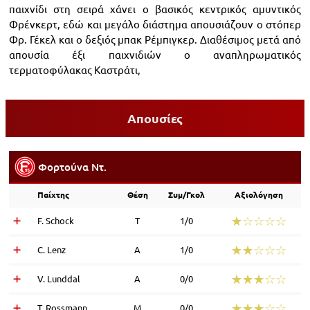
παιχνίδι στη σειρά χάνει ο βασικός κεντρικός αμυντικός
Φρένκερτ, εδώ και μεγάλο διάστημα απουσιάζουν ο στόπερ
Φρ. Γέκελ και ο δεξιός μπακ Ρέμπιγκερ. Διαθέσιμος μετά από
απουσία έξι παιχνιδιών ο αναπληρωματικός
τερματοφύλακας Καστράτι,
Απουσίες
Φορτoύνα Ντ.
Παίχτης
Θέση
Συμ/Γκολ
Αξιολόγηση
☆☆☆☆☆
★★★★★
F. Schock
Τ
1/0
☆☆☆☆☆
★★★★★
C. Lenz
Α
1/0
☆☆☆☆☆
★★★★★
V. Lunddal
Α
0/0
☆☆☆☆☆
★★★★★
T. Rossmann
Μ
0/0