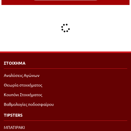
ΣΤΟΙΧΗΜΑ
Αναλύσεις Αγώνων
Θεωρία στοιχήματος
Κουπόνι Στοιχήματος
Βαθμολογίες ποδοσφαίρου
TIPSTERS
ΜΠΑΤΙΡΑΚΙ