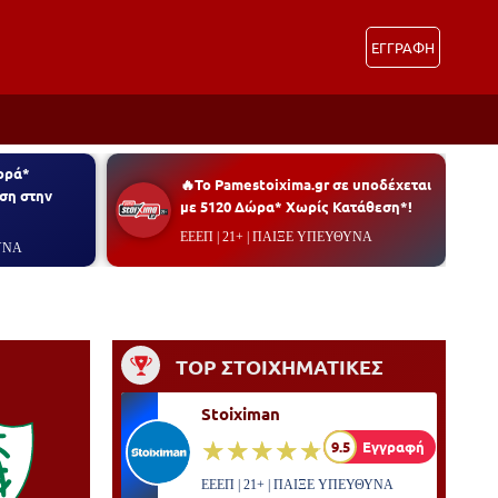
ΕΓΓΡΑΦΗ
ορά*
🔥Το Pamestoixima.gr σε υποδέχεται
ση στην
με 5120 Δώρα* Χωρίς Κατάθεση*!
ΕΕΕΠ | 21+ | ΠΑΙΞΕ ΥΠΕΥΘΥΝΑ
ΘΥΝΑ
TOP ΣΤΟΙΧΗΜΑΤΙΚΕΣ
Stoiximan
☆☆☆☆☆
★★★★★
9.5
Εγγραφή
ΕΕΕΠ | 21+ | ΠΑΙΞΕ ΥΠΕΥΘΥΝΑ