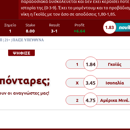
παραδοσιακά δυσκολεύεται και δεν έχει κερδίσει ποτέ
ιστορία της (0-3-9). Έχει το μομέντουμ και το προβάδισ
νίκη η Γκοϊάς με τον άσο σε αποδόσεις 1,80-1,85.
Σημείο
Stake
Result
Profit
1.83
1
8.00
3-1
+6.64
Π | 21+ | ΠΑΙΞΕ ΥΠΕΥΘΥΝΑ
ΨΗΦΙΣΕ
1.84
1
Γκοϊάς
πόνταρες;
3.45
X
Ισοπαλία
ουν οι αναγνώστες μας!
4.75
2
Αμέρικα Μινέ.