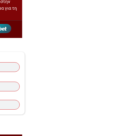
 στην
μα για τη