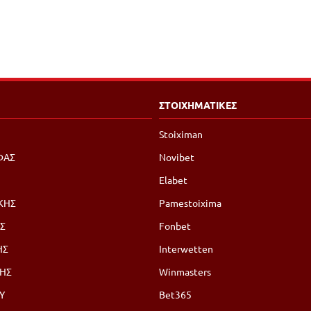
ΣΤΟΙΧΗΜΑΤΙΚΕΣ
Ι
Stoiximan
ΦΑΣ
Novibet
Elabet
ΚΗΣ
Pamestoixima
ΗΣ
Fonbet
ΗΣ
Interwetten
ΛΗΣ
Winmasters
Υ
Bet365