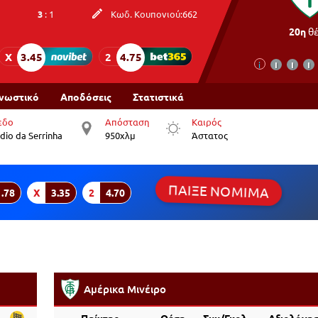
3
:
1
Κωδ. Κουπονιού:
662
20η
θ
X
3.45
2
4.75
i
Ι
Ι
Ι
νωστικό
Αποδόσεις
Στατιστικά
εδο
Απόσταση
Καιρός
dio da Serrinha
950χλμ
Άστατος
ΠΑΙΞΕ ΝΟΜΙΜΑ
1.78
X
3.35
2
4.70
Αμέρικα Μινέιρο