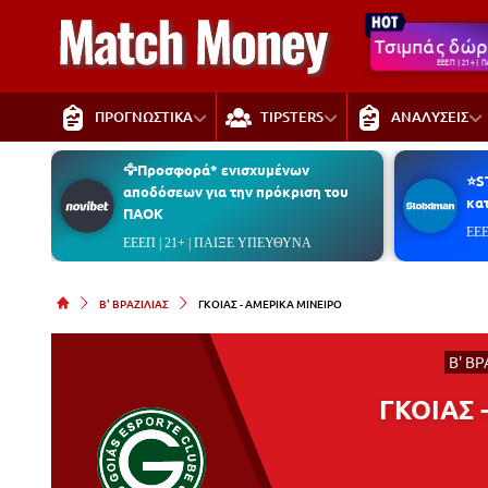
Τσιμπάς δώρα
ΕΕΕΠ | 21+ |
ΠΡΟΓΝΩΣΤΙΚΑ
TIPSTERS
ΑΝΑΛΥΣΕΙΣ
🦅Προσφορά* ενισχυμένων
⭐S
αποδόσεων για την πρόκριση του
κα
ΠΑΟΚ
ΕΕΕ
ΕΕΕΠ | 21+ | ΠΑΙΞΕ ΥΠΕΥΘΥΝΑ
Β' ΒΡΑΖΙΛΙΑΣ
ΓΚΟΙΑΣ - ΑΜΕΡΙΚΑ ΜΙΝΕΙΡΟ
Β' ΒΡ
ΓΚΟΙΑΣ 