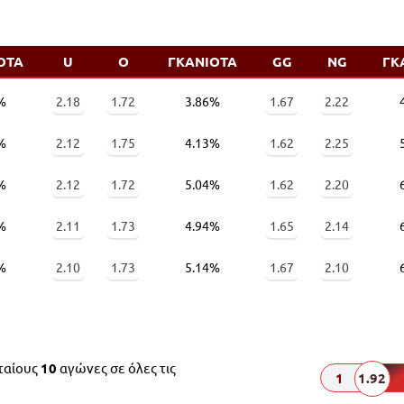
ΟΤΑ
U
O
ΓΚΑΝΙΟΤΑ
GG
NG
ΓΚ
%
2.18
1.72
3.86%
1.67
2.22
%
2.12
1.75
4.13%
1.62
2.25
%
2.12
1.72
5.04%
1.62
2.20
%
2.11
1.73
4.94%
1.65
2.14
%
2.10
1.73
5.14%
1.67
2.10
ταίους
10
αγώνες σε όλες τις
1
1.92