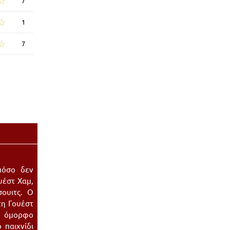
☆
★
7
☆
★
1
☆
★
7
πόσο δεν
υέστ Χαμ,
ουιτς. Ο
τη Γουέστ
ι όμορφο
 παιχνίδι