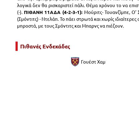
λογικά δεν θα ρισκαριστεί πάλι. Θέμα χρόνου το να επι
(-).
ΠΙΘΑΝΗ 11ΑΔΑ (4-2-3-1):
Μούριτς- Τουανζίμπε, Ο’ 
(Σμόντιτς) - Ντελάπ. Το πάει στρωτά και χωρίς ιδιαίτερε
μπροστά, με τους Σμόντιτς και Μπαρνς να πιέζουν.
Πιθανές Ενδεκάδες
Γουέστ Χαμ