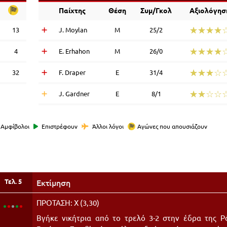
Παίχτης
Θέση
Συμ/Γκολ
Αξιολόγησ
☆☆☆☆
★★★★
13
J. Moylan
Μ
25/2
☆☆☆☆
★★★★
4
E. Erhahon
Μ
26/0
☆☆☆☆
★★★★
32
F. Draper
Ε
31/4
☆☆☆☆
★★★★
J. Gardner
Ε
8/1
Αμφίβολοι
Επιστρέφουν
Άλλοι λόγοι
Αγώνες που απουσιάζουν
Τελ. 5
Εκτίμηση
ΠΡΟΤΑΣΗ: Χ (3,30)
Βγήκε νικήτρια από το τρελό 3-2 στην έδρα της 