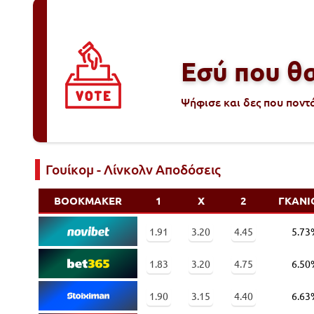
Εσύ που θα
Ψήφισε και δες που ποντ
Γουίκομ - Λίνκολν Αποδόσεις
BOOKMAKER
1
X
2
ΓΚΑΝΙ
1.91
3.20
4.45
5.73
1.83
3.20
4.75
6.50
1.90
3.15
4.40
6.63