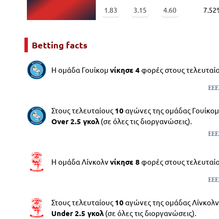
1.83
3.15
4.60
7.52
Betting facts
Η ομάδα Γουίκομ
νίκησε 4
φορές στους τελευταί
ΕΕΕ
Στους τελευταίους
10
αγώνες της ομάδας Γουίκομ
Over 2.5 γκολ
(σε όλες τις διοργανώσεις).
ΕΕΕ
Η ομάδα Λίνκολν
νίκησε 8
φορές στους τελευταί
ΕΕΕ
Στους τελευταίους
10
αγώνες της ομάδας Λίνκολν
Under 2.5 γκολ
(σε όλες τις διοργανώσεις).