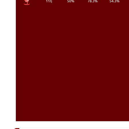
11η
50%
78.3%
54.3%