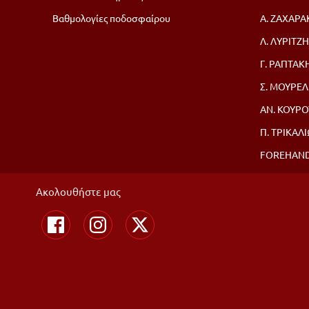
Βαθμολογίες ποδοσφαίρου
Α. ΖΑΧΑΡΑ
Λ. ΛΥΡΙΤΖ
Γ. ΡΑΠΤΑΚ
Σ. ΜΟΥΡΕ
ΑΝ. ΚΟΥΡΟ
Π. ΤΡΙΚΑΛ
FOREHAN
Ακολουθήστε μας