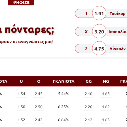
ΨΗΦΙΣΕ
1.91
1
Γουίκομ
 πόνταρες;
3.20
X
Ισοπαλία
άρουν οι αναγνώστες μας!
4.75
2
Λίνκολν
ΟΤΑ
U
O
ΓΚΑΝΙΟΤΑ
GG
NG
ΓΚ
%
1.54
2.45
5.44%
2.10
1.65
%
1.50
2.50
6.25%
2.20
1.62
%
1.52
2.42
6.64%
2.12
1.65