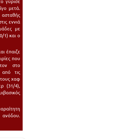
το γύρισε
ίγο μετά.
ύ ασταθής
τις εννιά
μάδες με
/1) και ο
αι έπαιζε
ιρίες που
στον στο
 από τις
 τους χαφ
ρ (31/4),
μιβασικός
αραίτητη
ο ανόδου.