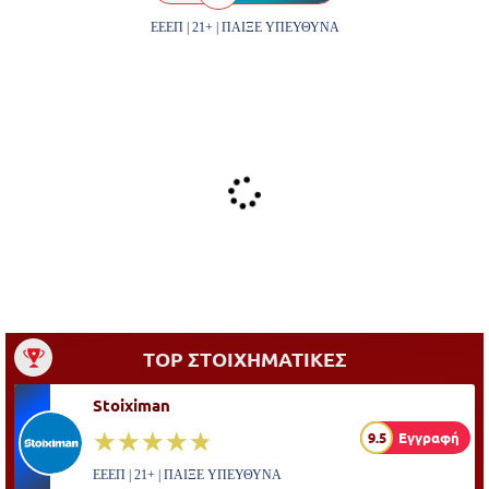
ΕΕΕΠ | 21+ | ΠΑΙΞΕ ΥΠΕΥΘΥΝΑ
TOP ΣΤΟΙΧΗΜΑΤΙΚΕΣ
Stoiximan
☆☆☆☆☆
★★★★★
9.5
Εγγραφή
ΕΕΕΠ | 21+ | ΠΑΙΞΕ ΥΠΕΥΘΥΝΑ