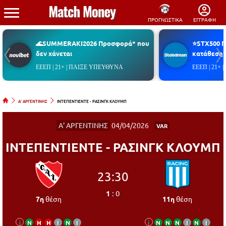
ΠΡΟΓΝΩΣΤΙΚΑ
ΕΓΓΡΑΦΗ
🌊SUMMERAKI2026 Προσφορά* που
⭐STX500 
δεν χάνεται
κατάθεση*
ΕΕΕΠ | 21+ | ΠΑΙΞΕ ΥΠΕΥΘΥΝΑ
ΕΕΕΠ | 21+
Α' ΑΡΓΕΝΤΙΝΗΣ
ΙΝΤΕΠΕΝΤΙΕΝΤΕ - ΡΑΣΙΝΓΚ ΚΛΟΥΜΠ
Α' ΑΡΓΕΝΤΙΝΗΣ
04/04/2026
VAR
ΙΝΤΕΠΕΝΤΙΕΝΤΕ - ΡΑΣΙΝΓΚ ΚΛΟΥΜΠ
23:30
1
:
0
7η
θέση
11η
θέση
i
Ν
Η
Η
Ι
Ν
Ι
i
Ν
Ν
Ν
Ι
Ν
Ι