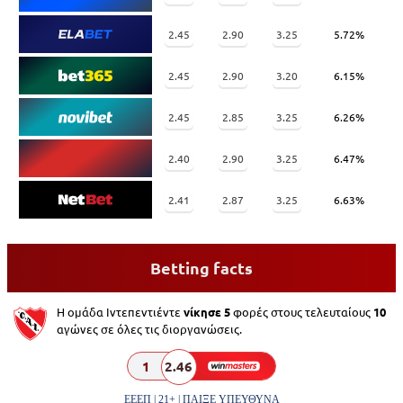
2.45
2.90
3.25
5.72%
2.45
2.90
3.20
6.15%
2.45
2.85
3.25
6.26%
2.40
2.90
3.25
6.47%
2.41
2.87
3.25
6.63%
Betting facts
Η ομάδα Ιντεπεντιέντε
νίκησε 5
φορές στους τελευταίους
10
αγώνες σε όλες τις διοργανώσεις.
1
2.46
ΕΕΕΠ | 21+ | ΠΑΙΞΕ ΥΠΕΥΘΥΝΑ