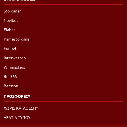
Stoiximan
Novibet
Elabet
Pamestoixima
Fonbet
Interwetten
Winmasters
Bet365
Betsson
ΠΡΟΣΦΟΡΕΣ*
ΧΩΡΙΣ ΚΑΤΑΘΕΣΗ*
ΔΕΛΤΙΑ ΤΥΠΟΥ