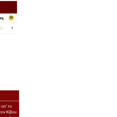
ση
☆
★
1
απ' το
 τον Κίβου