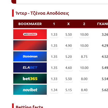
Ίντερ - Τζένοα Αποδόσεις
BOOKMAKER
1
X
2
ΓΚΑΝ
1.33
5.50
10.00
3.2
1.35
4.90
10.00
4.2
1.35
5.20
8.75
4.5
1.35
4.60
10.00
5.4
1.33
5.50
8.00
5.5
1.34
5.15
8.40
5.6
Betting facts