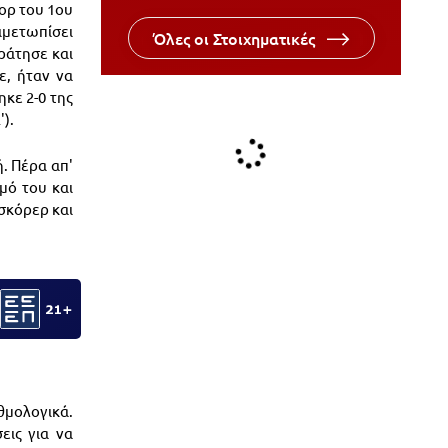
ορ του 1ου
ιμετωπίσει
Όλες οι Στοιχηματικές
αράτησε και
ε, ήταν να
κε 2-0 της
').
. Πέρα απ'
μό του και
σκόρερ και
θμολογικά.
εις για να