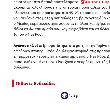
επιστρέψει στα θετικά αποτελέσματα.
🏆ΑΠΟΛΥΤΗ Προ
Εκουμπάν ολοκλήρωσε την υπέροχη προσπάθεια του Μπ
πλεονέκτημα που απέκτησε στο 45+2', το οποίο σε συνδ
να μπει ξανά στο ματς η αντίπαλός της, βρίσκοντας δύο καλ
ο Μεσίας εκμεταλλεύτηκε λάθος αντιπάλου και βγήκε νι
θέλω να δω την ομάδα μου να μην φοβάται και να θέλει 
Τύπου ο Ντε Ρόσι.
Αγωνιστικά νέα:
Τραυματίστηκε στο ματς με την Τορίνο ο
εφεδρικό στόπερ, Οτόα, δούλεψαν ατομικά στις προπονή
τη συμμετοχή τους
», είπε χαρακτηριστικά ο Ντε Ρόσι.
αποστολή αναμένεται να είναι ξανά ο νεαρός αμυντικός,
συλλόγου.
Πιθανές Ενδεκάδες
Ίντερ