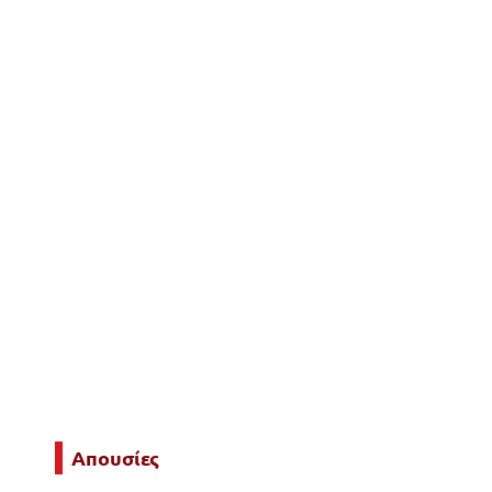
Απουσίες