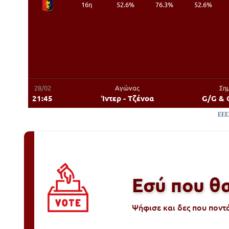
16η
52.6%
76.3%
52.6%
28/02
Αγώνας
Ση
21:45
Ίντερ - Τζένοα
G/G & 
ΕΕΕ
Εσύ που θα
Ψήφισε και δες που ποντ