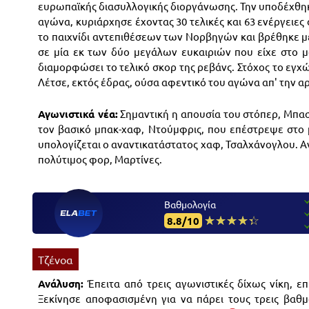
ευρωπαϊκής διασυλλογικής διοργάνωσης. Την υποδέχθηκε
αγώνα, κυριάρχησε έχοντας 30 τελικές και 63 ενέργειες
το παιχνίδι αντεπιθέσεων των Νορβηγών και βρέθηκε με 2
σε μία εκ των δύο μεγάλων ευκαιριών που είχε στο μ
διαμορφώσει το τελικό σκορ της ρεβάνς. Στόχος το εγχώ
Λέτσε, εκτός έδρας, ούσα αφεντικό του αγώνα απ' την αρχή 
Αγωνιστικά νέα:
Σημαντική η απουσία του στόπερ, Μπαστ
τον βασικό μπακ-χαφ, Ντούμφρις, που επέστρεψε στο
υπολογίζεται ο αναντικατάστατος χαφ, Τσαλχάνογλου. Αν
πολύτιμος φορ, Μαρτίνες.
Βαθμολογία
☆☆☆☆☆
★★★★★
8.8/10
Τζένοα
Ανάλυση:
Έπειτα από τρεις αγωνιστικές δίχως νίκη, επ
Ξεκίνησε αποφασισμένη για να πάρει τους τρεις βαθμ