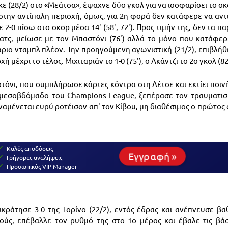
 (28/2) στο «Μεάτσα», έψαχνε δύο γκολ για να ισοφαρίσει το σκ
 στην αντίπαλη περιοχή, όμως, για 2η φορά δεν κατάφερε να αντ
-0 πίσω στο σκορ μέσα 14' (58', 72'). Προς τιμήν της, δεν τα π
ατς, μείωσε με τον Μπαστόνι (76') αλλά το μόνο που κατάφερ
ριο νταμπλ πλέον. Την προηγούμενη αγωνιστική (21/2), επιβλήθη
μέχρι το τέλος. Μιχιταριάν το 1-0 (75'), ο Ακάντζι το 2ο γκολ (82
όνι, που συμπλήρωσε κάρτες κόντρα στη Λέτσε και εκτίει ποινή
 μεσοβδόμαδο του Champions League, ξεπέρασε τον τραυματισ
αμένεται ευρύ ροτέισον απ' τον Κίβου, μη διαθέσιμος ο πρώτος 
Καλές αποδόσεις
Εγγραφή »
Γρήγορες αναλήψεις
Προσωπικός VIP Manager
ικράτησε 3-0 της Τορίνο (22/2), εντός έδρας και ανέπνευσε βα
ούς, επέβαλλε τον ρυθμό της στο 1ο μέρος και έβαλε τις βάσ