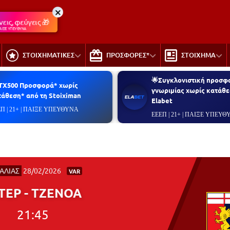
νεις, φεύγεις 🎁
 ΠΑΙΞΕ ΥΠΕΥΘΥΝΑ
ΣΤΟΙΧΗΜΑΤΙΚΕΣ
ΠΡΟΣΦΟΡΕΣ*
ΣΤΟΙΧΗΜΑ
🌟Συγκλονιστική προσφ
TX500 Προσφορά* χωρίς
γνωριμίας χωρίς κατάθε
τάθεση* από τη Stoiximan
Elabet
Π | 21+ | ΠΑΙΞΕ ΥΠΕΥΘΥΝΑ
ΕΕΕΠ | 21+ | ΠΑΙΞΕ ΥΠΕΥ
ΤΑΛΙΑΣ
28/02/2026
VAR
ΤΕΡ - ΤΖΕΝΟΑ
21:45