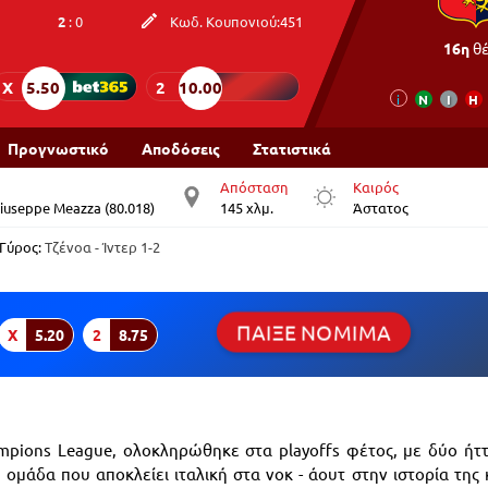
2
:
0
Κωδ. Κουπονιού:
451
16η
θ
X
5.50
2
10.00
i
Ν
Ι
Η
Προγνωστικό
Αποδόσεις
Στατιστικά
Απόσταση
Καιρός
iuseppe Meazza (80.018)
145 χλμ.
Άστατος
 Γύρος:
Τζένοα - Ίντερ 1-2
ΠΑΙΞΕ ΝΟΜΙΜΑ
X
5.20
2
8.75
ampions League, ολοκληρώθηκε στα playoffs φέτος, με δύο ήττ
κή ομάδα που αποκλείει ιταλική στα νοκ - άουτ στην ιστορία της