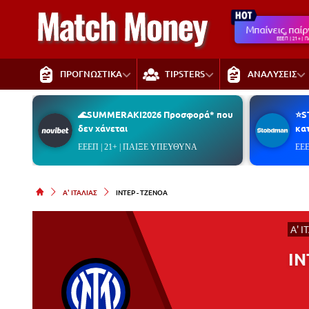
Μπαίνεις, παίρ
ΕΕΕΠ | 21+ |
ΠΡΟΓΝΩΣΤΙΚΑ
TIPSTERS
ΑΝΑΛΥΣΕΙΣ
🌊SUMMERAKI2026 Προσφορά* που
⭐S
δεν χάνεται
κα
ΕΕΕΠ | 21+ | ΠΑΙΞΕ ΥΠΕΥΘΥΝΑ
ΕΕΕ
Α' ΙΤΑΛΙΑΣ
ΙΝΤΕΡ - ΤΖΕΝΟΑ
Α' Ι
ΙΝ