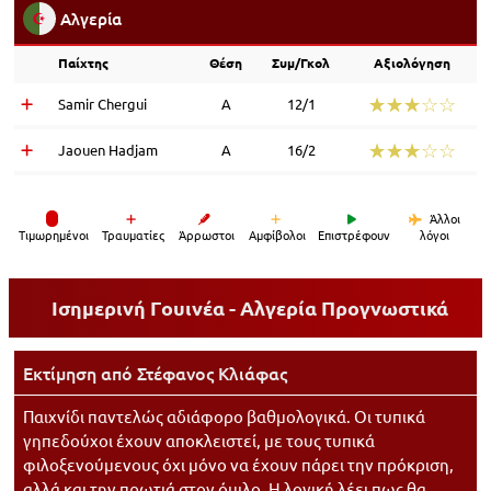
Αλγερία
Παίχτης
Θέση
Συμ/Γκολ
Αξιολόγηση
☆☆☆☆☆
★★★★★
Samir Chergui
Α
12/1
☆☆☆☆☆
★★★★★
Jaouen Hadjam
Α
16/2
Άλλοι
Tιμωρημένοι
Τραυματίες
Άρρωστοι
Αμφίβολοι
Επιστρέφουν
λόγοι
Ισημερινή Γουινέα - Αλγερία
Προγνωστικά
Εκτίμηση από
Στέφανος Κλιάφας
Παιχνίδι παντελώς αδιάφορο βαθμολογικά. Οι τυπικά
γηπεδούχοι έχουν αποκλειστεί, με τους τυπικά
φιλοξενούμενους όχι μόνο να έχουν πάρει την πρόκριση,
αλλά και την πρωτιά στον όμιλο. Η λογική λέει πως θα