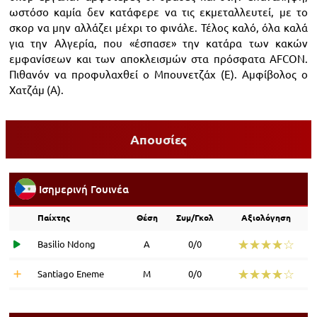
ωστόσο καμία δεν κατάφερε να τις εκμεταλλευτεί, με το
σκορ να μην αλλάζει μέχρι το φινάλε. Τέλος καλό, όλα καλά
για την Αλγερία, που «έσπασε» την κατάρα των κακών
εμφανίσεων και των αποκλεισμών στα πρόσφατα AFCON.
Πιθανόν να προφυλαχθεί ο Μπουνετζάχ (Ε). Αμφίβολος ο
Χατζάμ (Α).
Απουσίες
Ισημερινή Γουινέα
Παίχτης
Θέση
Συμ/Γκολ
Αξιολόγηση
☆☆☆☆☆
★★★★★
Basilio Ndong
Α
0/0
☆☆☆☆☆
★★★★★
Santiago Eneme
Μ
0/0