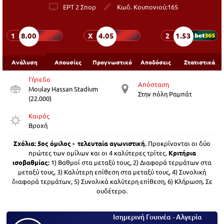
ΕΡΤ 2 Σπορ
Κωδ. Κουπονιού:
165
8.00
4.05
1.53
1
X
2
Ανάλυση
Απουσίες
Προγνωστικό
Αποδόσεις
Στατιστικά
Γήπεδο
Απόσταση
Moulay Hassan Stadium
Στην πόλη Ραμπάτ
(22.000)
Καιρός
Βροχή
Σχόλια:
5ος όμιλος - τελευταία αγωνιστική.
Προκρίνονται οι δύο
πρώτες των ομίλων και οι 4 καλύτερες τρίτες.
Κριτήρια
ισοβαθμίας:
1) Βαθμοί στα μεταξύ τους, 2) Διαφορά τερμάτων στα
μεταξύ τους, 3) Καλύτερη επίθεση στα μεταξύ τους, 4) Συνολική
διαφορά τερμάτων, 5) Συνολικά καλύτερη επίθεση, 6) Κλήρωση. Σε
ουδέτερο.
Ισημερινή Γουινέα - Αλγερία