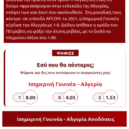
δούμε «φρεσκάρισμα» στην ενδεκάδα της Αλγερίας,
ενόψει των νοκ άουτ που ακολουθούν. Στη μοναδική τους
κόντρα –σε επίπεδο AFCON- το 2021, η Ισημερινή Γουινέα
κέρδισε την Αλγερία με 1-0. Διόλου απίθανο η ομάδα του
Πέτροβιτς να ψάξει την άτυπη ρεβάνς, με το διπλό να
πληρώνει πλέον στο 1.80.
ΨΗΦΙΣΕ
Εσύ που θα πόνταρες;
Ψήφισε και δες που ποντάρουν οι αναγνώστες μας!
Ισημερινή Γουινέα - Αλγερία
8.00
4.05
1.53
1
X
2
Ισημερινή Γουινέα - Αλγερία Αποδόσεις