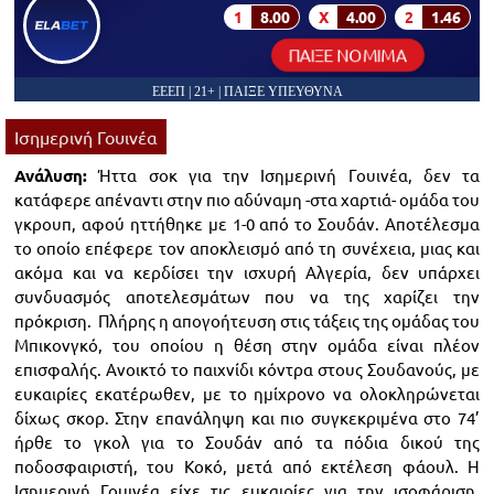
1
8.00
X
4.00
2
1.46
ΠΑΙΞΕ ΝΟΜΙΜΑ
ΕΕΕΠ | 21+ | ΠΑΙΞΕ ΥΠΕΥΘΥΝΑ
Ισημερινή Γουινέα
Ανάλυση:
Ήττα σοκ για την Ισημερινή Γουινέα, δεν τα
κατάφερε απέναντι στην πιο αδύναμη -στα χαρτιά- ομάδα του
γκρουπ, αφού ηττήθηκε με 1-0 από το Σουδάν. Αποτέλεσμα
το οποίο επέφερε τον αποκλεισμό από τη συνέχεια, μιας και
ακόμα και να κερδίσει την ισχυρή Αλγερία, δεν υπάρχει
συνδυασμός αποτελεσμάτων που να της χαρίζει την
πρόκριση. Πλήρης η απογοήτευση στις τάξεις της ομάδας του
Μπικονγκό, του οποίου η θέση στην ομάδα είναι πλέον
επισφαλής. Ανοικτό το παιχνίδι κόντρα στους Σουδανούς, με
ευκαιρίες εκατέρωθεν, με το ημίχρονο να ολοκληρώνεται
δίχως σκορ. Στην επανάληψη και πιο συγκεκριμένα στο 74’
ήρθε το γκολ για το Σουδάν από τα πόδια δικού της
ποδοσφαιριστή, του Κοκό, μετά από εκτέλεση φάουλ. Η
Ισημερινή Γουινέα είχε τις ευκαιρίες για την ισοφάριση,