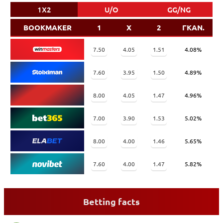
1X2
U/O
GG/NG
BOOKMAKER
1
X
2
ΓΚΑΝ.
7.50
4.05
1.51
4.08%
7.60
3.95
1.50
4.89%
8.00
4.05
1.47
4.96%
7.00
3.90
1.53
5.02%
8.00
4.00
1.46
5.65%
7.60
4.00
1.47
5.82%
Betting facts