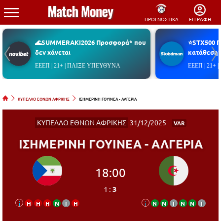
ΠΡΟΓΝΩΣΤΙΚΑ
ΕΓΓΡΑΦΗ
🌊SUMMERAKI2026 Προσφορά* που
⭐STX500 
δεν χάνεται
κατάθεση*
ΕΕΕΠ | 21+ | ΠΑΙΞΕ ΥΠΕΥΘΥΝΑ
ΕΕΕΠ | 21+
ΚΥΠΕΛΛΟ ΕΘΝΩΝ ΑΦΡΙΚΗΣ
ΙΣΗΜΕΡΙΝΗ ΓΟΥΙΝΕΑ - ΑΛΓΕΡΙΑ
ΚΥΠΕΛΛΟ ΕΘΝΩΝ ΑΦΡΙΚΗΣ
31/12/2025
VAR
ΙΣΗΜΕΡΙΝΗ ΓΟΥΙΝΕΑ - ΑΛΓΕΡΙΑ
18:00
1
:
3
i
Η
Η
Η
Ν
Ι
Η
i
Ν
Ν
Ι
Ν
Ν
Ι