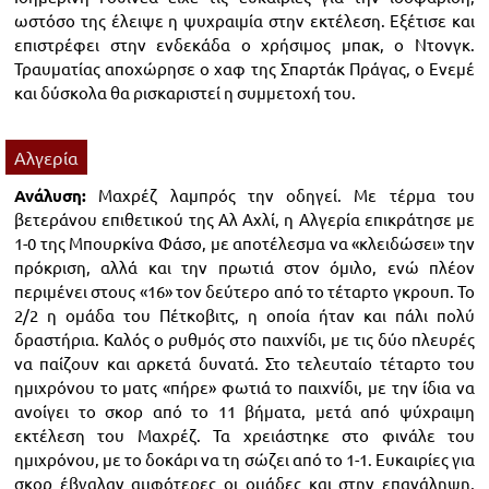
ωστόσο της έλειψε η ψυχραιμία στην εκτέλεση. Εξέτισε και
επιστρέφει στην ενδεκάδα ο χρήσιμος μπακ, ο Ντονγκ.
Τραυματίας αποχώρησε ο χαφ της Σπαρτάκ Πράγας, ο Ενεμέ
και δύσκολα θα ρισκαριστεί η συμμετοχή του.
Αλγερία
Ανάλυση:
Μαχρέζ λαμπρός την οδηγεί. Με τέρμα του
βετεράνου επιθετικού της Αλ Αχλί, η Αλγερία επικράτησε με
1-0 της Μπουρκίνα Φάσο, με αποτέλεσμα να «κλειδώσει» την
πρόκριση, αλλά και την πρωτιά στον όμιλο, ενώ πλέον
περιμένει στους «16» τον δεύτερο από το τέταρτο γκρουπ. Το
2/2 η ομάδα του Πέτκοβιτς, η οποία ήταν και πάλι πολύ
δραστήρια. Καλός ο ρυθμός στο παιχνίδι, με τις δύο πλευρές
να παίζουν και αρκετά δυνατά. Στο τελευταίο τέταρτο του
ημιχρόνου το ματς «πήρε» φωτιά το παιχνίδι, με την ίδια να
ανοίγει το σκορ από το 11 βήματα, μετά από ψύχραιμη
εκτέλεση του Μαχρέζ. Τα χρειάστηκε στο φινάλε του
ημιχρόνου, με το δοκάρι να τη σώζει από το 1-1. Ευκαιρίες για
σκορ έβγαλαν αμφότερες οι ομάδες και στην επανάληψη,