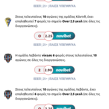
ΕΕΕΠ | 21+ | ΠΑΙΞΕ ΥΠΕΥΘΥΝΑ
Στους τελευταίους
10
αγώνες της ομάδας Κάντιθ, έχει
επαληθευτεί
7
φορές το σημείο
Over 2.5 γκολ
(σε όλες τις
διοργανώσεις).
O
2.25
ΕΕΕΠ | 21+ | ΠΑΙΞΕ ΥΠΕΥΘΥΝΑ
Η ομάδα Λεβάντε
νίκησε 6
φορές στους τελευταίους
10
αγώνες σε όλες τις διοργανώσεις.
2
2.90
ΕΕΕΠ | 21+ | ΠΑΙΞΕ ΥΠΕΥΘΥΝΑ
Στους τελευταίους
10
αγώνες της ομάδας Λεβάντε, έχει
επαληθευτεί
6
φορές το σημείο
Over 2.5 γκολ
(σε όλες τις
διοργανώσεις).
O
2.25