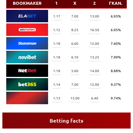
BOOKMAKER
1
X
2
ΓΚΑΝ.
1.17
7.00
13.00
6.93%
1.12
8.25
16.50
6.95%
1.18
6.60
12.00
7.60%
1.18
6.10
13.25
7.99%
1.18
5.60
14.00
8.88%
1.14
7.00
12.00
9.37%
1.13
15.00
6.40
9.74%
Betting facts