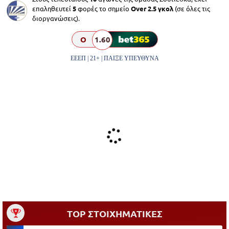
επαληθευτεί
5
φορές το σημείο
Over 2.5 γκολ
(σε όλες τις
διοργανώσεις).
O
1.60
ΕΕΕΠ | 21+ | ΠΑΙΞΕ ΥΠΕΥΘΥΝΑ
TOP ΣΤΟΙΧΗΜΑΤΙΚΕΣ