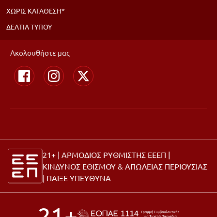
ΧΩΡΙΣ ΚΑΤΑΘΕΣΗ*
ΔΕΛΤΙΑ ΤΥΠΟΥ
Ακολουθήστε μας
21+ | ΑΡΜΟΔΙΟΣ ΡΥΘΜΙΣΤΗΣ ΕΕΕΠ |
ΚΙΝΔΥΝΟΣ ΕΘΙΣΜΟΥ & ΑΠΩΛΕΙΑΣ ΠΕΡΙΟΥΣΙΑΣ
|
ΠΑΙΞΕ ΥΠΕΥΘΥΝΑ
21+