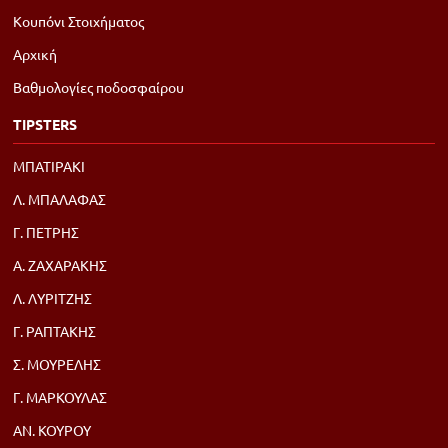
Κουπόνι Στοιχήματος
Αρχική
Βαθμολογίες ποδοσφαίρου
TIPSTERS
ΜΠΑΤΙΡΑΚΙ
Λ. ΜΠΑΛΑΦΑΣ
Γ. ΠΕΤΡΗΣ
Α. ΖΑΧΑΡΑΚΗΣ
Λ. ΛΥΡΙΤΖΗΣ
Γ. ΡΑΠΤΑΚΗΣ
Σ. ΜΟΥΡΕΛΗΣ
Γ. ΜΑΡΚΟΥΛΑΣ
ΑΝ. ΚΟΥΡΟΥ