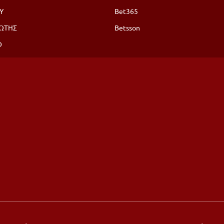
Υ
Bet365
ΙΩΤΗΣ
Betsson
D