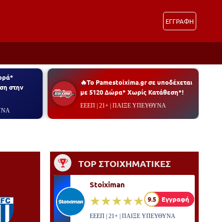
ΕΓΓΡΑΦΗ
ορά*
🔥Το Pamestoixima.gr σε υποδέχεται
ση στην
με 5120 Δώρα* Χωρίς Κατάθεση*!
ΕΕΕΠ | 21+ | ΠΑΙΞΕ ΥΠΕΥΘΥΝΑ
ΘΥΝΑ
TOP ΣΤΟΙΧΗΜΑΤΙΚΕΣ
Stoiximan
☆☆☆☆☆
★★★★★
9.5
Εγγραφή
ΕΕΕΠ | 21+ | ΠΑΙΞΕ ΥΠΕΥΘΥΝΑ