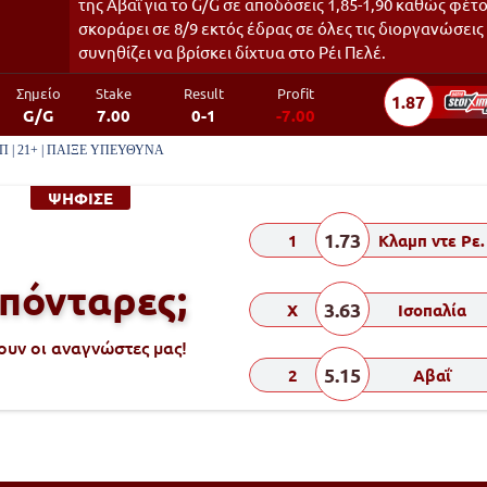
της Αβαΐ για το G/G σε αποδόσεις 1,85-1,90 καθώς φέτο
σκοράρει σε 8/9 εκτός έδρας σε όλες τις διοργανώσεις 
συνηθίζει να βρίσκει δίχτυα στο Ρέι Πελέ.
Σημείο
Stake
Result
Profit
1.87
G/G
7.00
0-1
-7.00
Π | 21+ | ΠΑΙΞΕ ΥΠΕΥΘΥΝΑ
ΨΗΦΙΣΕ
1.73
1
Κλαμπ ντε Ρε.
 πόνταρες;
3.63
X
Ισοπαλία
ουν οι αναγνώστες μας!
5.15
2
Αβαΐ