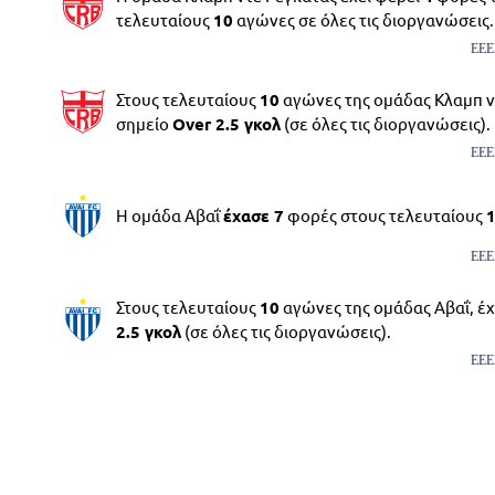
τελευταίους
10
αγώνες σε όλες τις διοργανώσεις.
ΕΕΕ
Στους τελευταίους
10
αγώνες της ομάδας Κλαμπ ν
σημείο
Over 2.5 γκολ
(σε όλες τις διοργανώσεις).
ΕΕΕ
Η ομάδα Αβαΐ
έχασε 7
φορές στους τελευταίους
ΕΕΕ
Στους τελευταίους
10
αγώνες της ομάδας Αβαΐ, έ
2.5 γκολ
(σε όλες τις διοργανώσεις).
ΕΕΕ