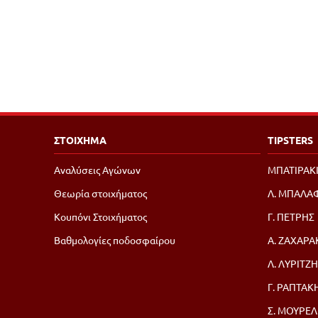
ΣΤΟΙΧΗΜΑ
TIPSTERS
Αναλύσεις Αγώνων
ΜΠΑΤΙΡΑΚ
Θεωρία στοιχήματος
Λ. ΜΠΑΛΑ
Κουπόνι Στοιχήματος
Γ. ΠΕΤΡΗΣ
Βαθμολογίες ποδοσφαίρου
Α. ΖΑΧΑΡΑ
Λ. ΛΥΡΙΤΖ
Γ. ΡΑΠΤΑΚ
Σ. ΜΟΥΡΕ