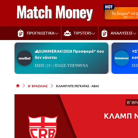
Τα δώρα* πέφ
ΕΕΕΠ | 21+ |
ΠΡΟΓΝΩΣΤΙΚΑ
TIPSTERS
ΑΝΑΛΥΣΕΙΣ
🌊SUMMERAKI2026 Προσφορά* που
⭐S
δεν χάνεται
κα
ΕΕΕΠ | 21+ | ΠΑΙΞΕ ΥΠΕΥΘΥΝΑ
ΕΕΕ
Β' ΒΡΑΖΙΛΙΑΣ
ΚΛΑΜΠ ΝΤΕ ΡΕΓΚΑΤΑΣ - ΑΒΑΙ
Β' ΒΡ
ΚΛΑΜΠ Ν