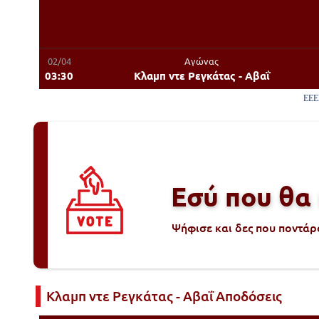
02/04
Αγώνας
03:30
Κλαμπ ντε Ρεγκάτας - Αβαΐ
ΕΕΕ
Εσύ που θα
Ψήφισε και δες που ποντάρ
Κλαμπ ντε Ρεγκάτας - Αβαΐ Αποδόσεις