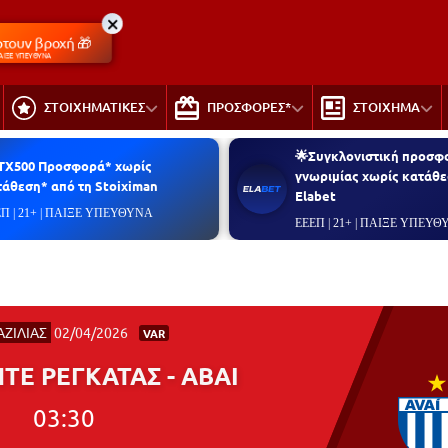
τουν βροχή 🎁
 ΠΑΙΞΕ ΥΠΕΥΘΥΝΑ
ΣΤΟΙΧΗΜΑΤΙΚΕΣ
ΠΡΟΣΦΟΡΕΣ*
ΣΤΟΙΧΗΜΑ
🌟Συγκλονιστική προσφ
TX500 Προσφορά* χωρίς
γνωριμίας χωρίς κατάθε
τάθεση* από τη Stoiximan
Elabet
Π | 21+ | ΠΑΙΞΕ ΥΠΕΥΘΥΝΑ
ΕΕΕΠ | 21+ | ΠΑΙΞΕ ΥΠΕΥ
ΑΖΙΛΙΑΣ
02/04/2026
VAR
ΤΕ ΡΕΓΚΑΤΑΣ - ΑΒΑΙ
03:30