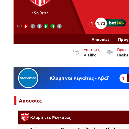
15η
θέση
1
1.73
i
Η
Ι
Ι
Ν
Ν
Ι
Απουσίες
Προγ
Διαιτητής
Γήπεδ
A. Filho
Heriber
Κλαμπ ντε Ρεγκάτας - Αβαΐ
1
Απουσίες
Κλαμπ ντε Ρεγκάτας