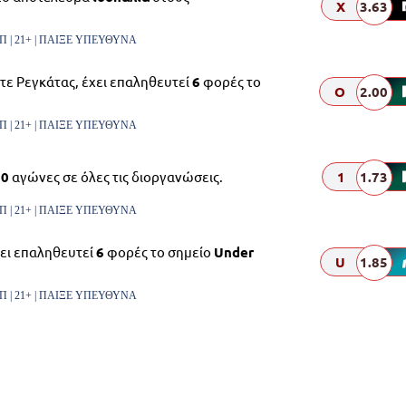
X
3.63
Π | 21+ | ΠΑΙΞΕ ΥΠΕΥΘΥΝΑ
τε Ρεγκάτας, έχει επαληθευτεί
6
φορές το
O
2.00
Π | 21+ | ΠΑΙΞΕ ΥΠΕΥΘΥΝΑ
10
αγώνες σε όλες τις διοργανώσεις.
1
1.73
Π | 21+ | ΠΑΙΞΕ ΥΠΕΥΘΥΝΑ
χει επαληθευτεί
6
φορές το σημείο
Under
U
1.85
Π | 21+ | ΠΑΙΞΕ ΥΠΕΥΘΥΝΑ