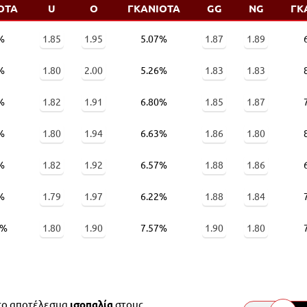
ΟΤΑ
U
O
ΓΚΑΝΙΟΤΑ
GG
NG
ΓΚ
%
1.85
1.95
5.07%
1.87
1.89
%
1.80
2.00
5.26%
1.83
1.83
%
1.82
1.91
6.80%
1.85
1.87
%
1.80
1.94
6.63%
1.86
1.80
%
1.82
1.92
6.57%
1.88
1.86
%
1.79
1.97
6.22%
1.88
1.84
3%
1.80
1.90
7.57%
1.90
1.80
το αποτέλεσμα
ισοπαλία
στους