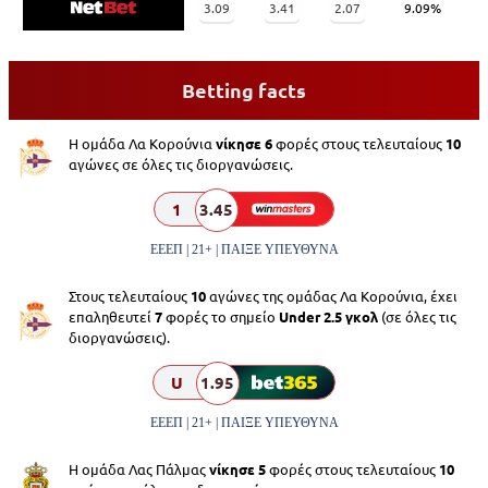
3.09
3.41
2.07
9.09%
Betting facts
Η ομάδα Λα Κορούνια
νίκησε 6
φορές στους τελευταίους
10
αγώνες σε όλες τις διοργανώσεις.
1
3.45
ΕΕΕΠ | 21+ | ΠΑΙΞΕ ΥΠΕΥΘΥΝΑ
Στους τελευταίους
10
αγώνες της ομάδας Λα Κορούνια, έχει
επαληθευτεί
7
φορές το σημείο
Under 2.5 γκολ
(σε όλες τις
διοργανώσεις).
U
1.95
ΕΕΕΠ | 21+ | ΠΑΙΞΕ ΥΠΕΥΘΥΝΑ
Η ομάδα Λας Πάλμας
νίκησε 5
φορές στους τελευταίους
10