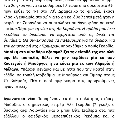
ένα 2ο γκολ για να το καθαρίσει. Γλίτωσε από δοκάρι στο 69',
πριν έρθει το 1-1 στο 73'. Δραματικό το φινάλε, έχασε
κλασική ευκαιρία στο 92' για το 2-1 και δύο λεπτά μετά ήταν η
σειρά της Σαραγόσα να σπαταλήσει απίθανη φάση σε κενή
εστία. «
Πάμε για τη νίκη στη Λα Κορούνια. Η ομάδα μου έχει
κερδίσει το δικαίωμα να εξαρτάται από τις δικές της
δυνάμεις. Θα συνεχίσουμε να παλεύουμε για το όνειρο, για
την επιστροφή στην Πριμέρα
», υποσχέθηκε ο Λουίς Γκαρθία.
Με νίκη στο «Ριαθόρ» εξασφαλίζει την είσοδό της στα πλέι
οφ. Με ισοπαλία, θέλει να μην κερδίσει μία εκ των
Καστεγιόν ή Μπούργος ή να χάσει μία εκ των Αλμερία ή
Μάλαγα
. Υπάρχει σενάριο και με ήττα που την κρατά στην
εξάδα, σε τριπλή ισοβαθμία με Μπούργος και Εϊμπαρ στους
70 βαθμούς. Πέντε σερί αμφίσκορα στις προηγούμενες
αγωνιστικές.
Αγωνιστικά νέα:
Παραμένουν εκτός ο πολύτιμος στόπερ
Μπάρθια, ο σημαντικός εξτρέμ Αλε Γκαρθία (7 γκολ), ο
βασικός χαφ Λοϊοντίσε και ο μπακ Βίτι. Σταθερά στα πιτς
εξάλλου ο εφεδρικός μεσοεπιθετικός Ρεκόμπα και ο