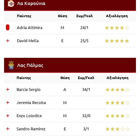
Λα Κορούνια
Παίχτης
Θέση
Συμ/Γκολ
Αξιολόγηση
☆☆☆☆☆
★★★★★
Adria Altimira
Μ
24/1
☆☆☆☆☆
★★★★★
David Mella
Ε
25/5
Λας Πάλμας
Παίχτης
Θέση
Συμ/Γκολ
Αξιολόγηση
☆☆☆☆☆
★★★★★
Barcia Sergio
Α
34/1
☆☆☆☆☆
★★★★★
Jeremia Recoba
Μ
☆☆☆☆☆
★★★★★
Enzo Loiodice
Μ
32/0
☆☆☆☆☆
★★★★★
Sandro Ramirez
Ε
3/1