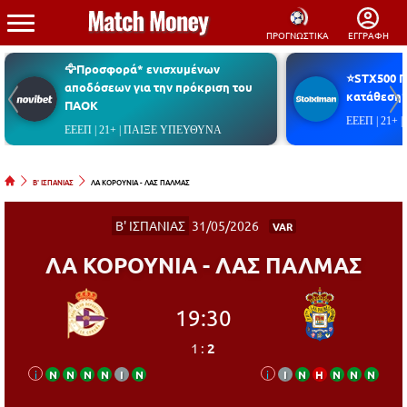
ΠΡΟΓΝΩΣΤΙΚΑ
ΕΓΓΡΑΦΗ
🦅Προσφορά* ενισχυμένων
⭐STX500 
αποδόσεων για την πρόκριση του
κατάθεση*
ΠΑΟΚ
ΕΕΕΠ | 21+
ΕΕΕΠ | 21+ | ΠΑΙΞΕ ΥΠΕΥΘΥΝΑ
Β' ΙΣΠΑΝΙΑΣ
ΛΑ ΚΟΡΟΥΝΙΑ - ΛΑΣ ΠΑΛΜΑΣ
Β' ΙΣΠΑΝΙΑΣ
31/05/2026
VAR
ΛΑ ΚΟΡΟΥΝΙΑ - ΛΑΣ ΠΑΛΜΑΣ
19:30
1
:
2
i
Ν
Ν
Ν
Ν
Ι
Ν
i
Ι
Ν
Η
Ν
Ν
Ν