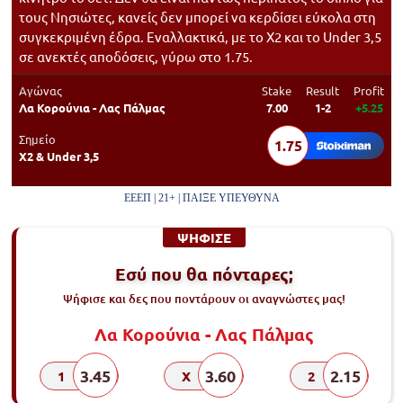
τους Νησιώτες, κανείς δεν μπορεί να κερδίσει εύκολα στη
συγκεκριμένη έδρα. Εναλλακτικά, με το Χ2 και το Under 3,5
σε ανεκτές αποδόσεις, γύρω στο 1.75.
Αγώνας
Stake
Result
Profit
Λα Κορούνια - Λας Πάλμας
7.00
1-2
+5.25
Σημείο
1.75
Χ2 & Under 3,5
ΕΕΕΠ | 21+ | ΠΑΙΞΕ ΥΠΕΥΘΥΝΑ
ΨΗΦΙΣΕ
Εσύ που θα πόνταρες;
Ψήφισε και δες που ποντάρουν οι αναγνώστες μας!
Λα Κορούνια - Λας Πάλμας
3.45
3.60
2.15
1
X
2