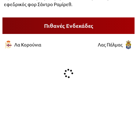
εφεδρικός φορ Σάντρο Ραμίρεθ.
Πιθανές Ενδεκάδες
Λα Κορούνια
Λας Πάλμας