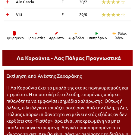
☆☆☆☆☆
★★★★★
Ale Garcia
Ε
30/7
☆☆☆☆☆
★★★★★
Viti
Ε
29/0
Άλλοι
Tιμωρημένοι
Τραυματίες
Άρρωστοι
Αμφίβολοι
Επιστρέφουν
λόγοι
Λα Κορούνια - Λας Πάλμας
Προγνωστικά
Εκτίμηση από
Ανέστης Ζαχαράκης
Η Λα Κορούνια έχει το μυαλό της στους πανηγυρισμούς και
τη φιέστα. Η αποστολή εξετελέσθη, επομένως υπάρχει
πιθανότητα να εμφανίσει σημάδια χαλάρωσης. Ούτως ή
άλλως, ο Ιντάλγκο ετοιμάζει ροτέισον. Από την άλλη, η Λας
Πάλμας υπάρχει πιθανότητα να μείνει εκτός εξάδας αν δεν
κερδίσει στο «Ριαθόρ», άρα είναι υποχρεωμένη να μπει
απόλυτα συγκεντρωμένη. Λογικά προσαρμοσμένο στο
κίνητρο το σετ. Δεν θα είναι πάντως περίπατος το διπλό για