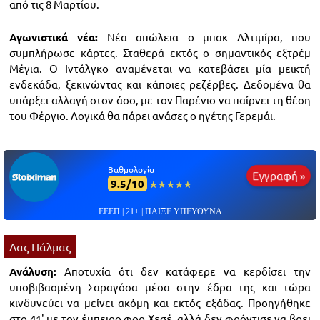
από τις 8 Μαρτίου.
Αγωνιστικά νέα:
Νέα απώλεια ο μπακ Αλτιμίρα, που
συμπλήρωσε κάρτες. Σταθερά εκτός ο σημαντικός εξτρέμ
Μέγια. Ο Ιντάλγκο αναμένεται να κατεβάσει μία μεικτή
ενδεκάδα, ξεκινώντας και κάποιες ρεζέρβες. Δεδομένα θα
υπάρξει αλλαγή στον άσο, με τον Παρένιο να παίρνει τη θέση
του Φέργιο. Λογικά θα πάρει ανάσες ο ηγέτης Γερεμάι.
Βαθμολογία
Εγγραφή »
9.5/10
☆☆☆☆☆
★★★★★
ΕΕΕΠ | 21+ | ΠΑΙΞΕ ΥΠΕΥΘΥΝΑ
Λας Πάλμας
Ανάλυση:
Αποτυχία ότι δεν κατάφερε να κερδίσει την
υποβιβασμένη Σαραγόσα μέσα στην έδρα της και τώρα
κινδυνεύει να μείνει ακόμη και εκτός εξάδας. Προηγήθηκε
στο 41' με τον έμπειρο φορ Χεσέ, αλλά δεν φρόντισε να βρει