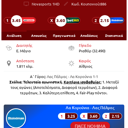
Novasports 1HD
Κωδ. Κουπονιού:
886
3.45
3.60
2.15
1
X
2
Ανάλυση
Απουσίες
Προγνωστικό
Αποδόσεις
Στατιστικά
Διαιτητής
Γήπεδο
Ε. Μάγιο
Ριαθόρ (32.490)
Απόσταση
Καιρός
1.811 χλμ.
Αίθριος
Α΄ Γύρος:
Λας Πάλμας - Λα Κορούνια 1-1
Σχόλια:
Τελευταία αγωνιστική.
Κριτήρια ισοβαθμίας:
1. Μεταξύ
τους αγώνες (Αποτελέσματα, Διαφορά τερμάτων), 2. Διαφορά
τερμάτων, 3. Καλύτερη επίθεση, 4. Fair-Play πόντοι.
Λα Κορούνια - Λας Πάλμας
1
3.25
X
3.60
2
2.15
ΠΑΙΞΕ ΝΟΜΙΜΑ