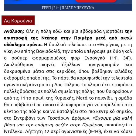
ΕΕΕΠ | 21+ | ΠΑΙΞΕ ΥΠΕΥΘΥΝΑ
Λα Κορούνια
Ανάλυση:
Ολη η πόλη εδώ και μία εβδομάδα γιορτάζει
την
επιστροφή της Ντέπορ στην Πριμέρα μετά από οκτώ
ολόκληρα χρόνια
. Η δουλειά τελείωσε στο «Θορίγια», με τη
νίκη 2-0 επί της Βαγιαδολίδ, την οποία υπέγραψε με δύο γκολ
ο σούπερ φορμαρισμένος φορ Ενσονγκό (11', 34').
Ακολούθησαν σκηνές έξαλλων πανηγυρισμών και
δακρυσμένα μάτια στις κερκίδες, όπου βρέθηκαν χιλιάδες
εκδρομείς οπαδοί της. Το πάρτι θα κορυφωθεί την τελευταία
αγωνιστική κόντρα στη Λας Πάλμας. Το κλαμπ έχει ετοιμάσει
πολλές δράσεις σε πολλά σημεία της πόλης, που θα αρχίσουν
από τις 11 το πρωί, της Κυριακής. Μετά το παιχνίδι, η ομάδα
θα επιβιβαστεί σε ανοιχτό λεωφορείο για να παρελάσει στο
κέντρο της πόλης και να καταλήξει στο πιο κεντρικό σημείο,
στο Σιντριβάνι των Τεσσάρων Δρόμων. «
Έχουμε μία καλή
βάση για την επόμενη σεζόν στην Πριμέρα
», αισιοδοξεί ο
Ιντάλγκο. Αήττητη 12 σερί αγωνιστικές (8-4-0), έχει να χάσει