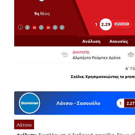
9η
θέση
1
2.29
i
Ι
Η
Ι
Η
Ι
Ι
Ανάλυση
Απουσίες
Διαιτητής
Αλμπέρτο Ρούμπεν Αρένα
Α΄ Γ
Σχόλια:
Χρησιμοποιώντας το pro
Λάτσιο - Σασουόλο
1
2.27
Λάτσιο
Συμπλήρωσε 6 διαδοχικά παιχνίδια δίχως νίκ