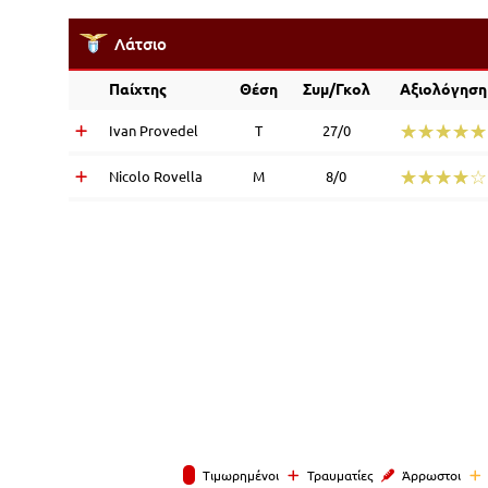
Λάτσιο
Παίχτης
Θέση
Συμ/Γκολ
Αξιολόγηση
☆☆☆☆☆
★★★★★
Ivan Provedel
Τ
27/0
☆☆☆☆☆
★★★★★
Nicolo Rovella
Μ
8/0
Tιμωρημένοι
Τραυματίες
Άρρωστοι