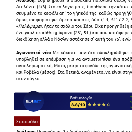
Ανάλυση:
Αταλάντα (4/3). Στο εν λόγω ματς, διόρθωσε την κάτω 
σκυμμένο το κεφάλι απ' το γήπεδό της, καθώς προηγήθηκε
όμως ισοφαρίστηκε άμεσα και στις δύο (1-1, 51' / 2-2,
«
Παλέψαμε
», ήταν το σχόλιο του Σάρι. Είχε προηγηθεί η 
ένα γκολ σε κάθε ημίχρονο (23', 51') και που κατάφερε ν
διεκδίκηση αλλά ο Νόσλιν αστόχησε σ' αυτή του 75', ενώ
Αγωνιστικά νέα:
Με κάκιστα μαντάτα ολοκληρώθηκε η 
υποβληθεί σε επέμβαση για να αντιμετωπίσει ένα πρόβλ
αναπληρωματικό, Μότα, μέχρι το φινάλε της αγωνιστική
και Ροβέλα (μέσος). Στα θετικά, αναμένεται να είναι σ
στον πάγκο.
Βαθμολογία
☆☆☆☆☆
★★★★★
8.8/10
Σασουόλο
Ανάλυση:
Πανηγύρισε 3η διαδοχική νίκη και 2η σερί στ