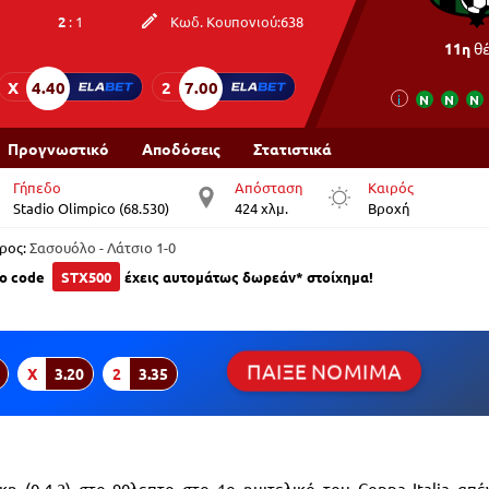
2
:
1
Κωδ. Κουπονιού:
638
11η
θ
X
4.40
2
7.00
i
Ν
Ν
Ν
Προγνωστικό
Αποδόσεις
Στατιστικά
Γήπεδο
Απόσταση
Καιρός
Stadio Olimpico (68.530)
424 χλμ.
Βροχή
ύρος:
Σασουόλο - Λάτσιο 1-0
mo code
STX500
έχεις αυτομάτως δωρεάν* στοίχημα!
ΠΑΙΞΕ ΝΟΜΙΜΑ
X
3.20
2
3.35
η (0-4-2) στο 90λεπτο στο 1ο ημιτελικό του Coppa Italia απέ