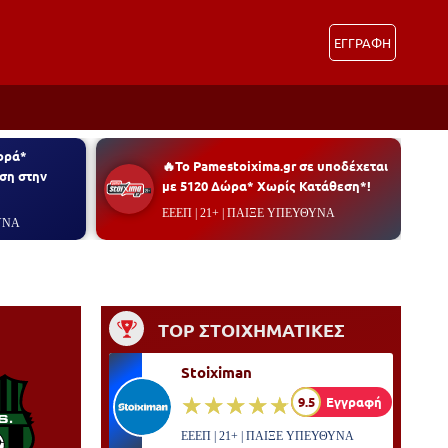
ΕΓΓΡΑΦΗ
ορά*
🔥Το Pamestoixima.gr σε υποδέχεται
ση στην
με 5120 Δώρα* Χωρίς Κατάθεση*!
ΕΕΕΠ | 21+ | ΠΑΙΞΕ ΥΠΕΥΘΥΝΑ
ΘΥΝΑ
TOP ΣΤΟΙΧΗΜΑΤΙΚΕΣ
Stoiximan
☆☆☆☆☆
★★★★★
9.5
Εγγραφή
ΕΕΕΠ | 21+ | ΠΑΙΞΕ ΥΠΕΥΘΥΝΑ