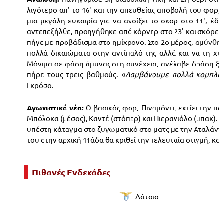
λιγότερο απ' το 16' και την απευθείας αποβολή του φορ,
μια μεγάλη ευκαιρία για να ανοίξει το σκορ στο 11', έ
αντεπεξήλθε, προηγήθηκε από κόρνερ στο 23' και σκόρερ 
πήγε με προβάδισμα στο ημίχρονο. Στο 2ο μέρος, αμύνθη
πολλά δικαιώματα στην αντίπαλό της αλλά και να τη χ
Μόνιμα σε φάση άμυνας στη συνέχεια, ανέλαβε δράση ξα
πήρε τους τρεις βαθμούς. «
Λαμβάνουμε πολλά κομπλι
Γκρόσο.
Αγωνιστικά νέα:
Ο βασικός φορ, Πιναμόντι, εκτίει την π
Μπόλοκα (μέσος), Καντέ (στόπερ) και Πιερανιόλο (μπακ)
υπέστη κάταγμα στο ζυγωματικό στο ματς με την Αταλάντ
του στην αρχική 11άδα θα κριθεί την τελευταία στιγμή, κ
Πιθανές Ενδεκάδες
Λάτσιο