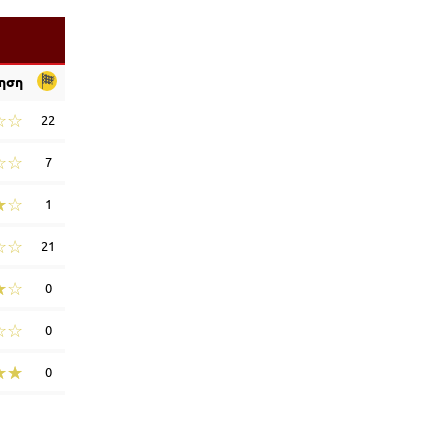
ηση
☆☆
★★
22
☆☆
★★
7
☆☆
★★
1
☆☆
★★
21
☆☆
★★
0
☆☆
★★
0
☆☆
★★
0