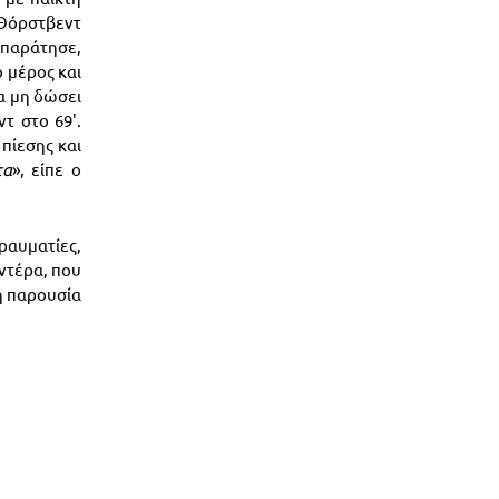
ν Θόρστβεντ
 παράτησε,
ο μέρος και
α μη δώσει
τ στο 69'.
πίεσης και
τα
», είπε ο
τραυματίες,
ντέρα, που
η παρουσία