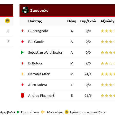
Σασουόλο
Παίχτης
Θέση
Συμ/Γκολ
Αξιολόγ
☆☆☆
★★★
0
E. Pieragnolo
Α
0/0
☆☆☆
★★★
2
Fali Candé
Α
0/0
☆☆☆
★★★
Sebastian Walukiewicz
Α
0/0
☆☆☆
★★★
D. Boloca
Μ
2/0
☆☆☆
★★★
Nemanja Matic
Μ
24/1
☆☆☆
★★★
Alieu Fadera
Ε
0/0
☆☆☆
★★★
Andrea Pinamonti
Ε
26/6
Αμφίβολοι
Επιστρέφουν
Άλλοι λόγοι
Αγώνες που απουσιάζουν