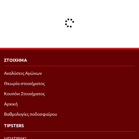
ΣΤΟΙΧΗΜΑ
Αναλύσεις Αγώνων
Θεωρία στοιχήματος
Κουπόνι Στοιχήματος
Αρχική
Βαθμολογίες ποδοσφαίρου
TIPSTERS
ΜΠΑΤΙΡΑΚΙ