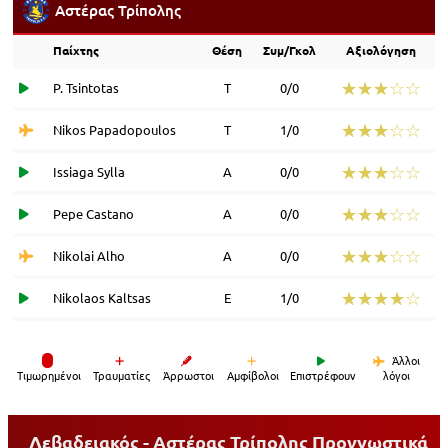
Αστέρας Τρίπολης
Παίχτης
Θέση
Συμ/Γκολ
Αξιολόγηση
☆☆☆☆☆
★★★★★
P. Tsintotas
Τ
0/0
☆☆☆☆☆
★★★★★
Nikos Papadopoulos
Τ
1/0
☆☆☆☆☆
★★★★★
Issiaga Sylla
Α
0/0
☆☆☆☆☆
★★★★★
Pepe Castano
Α
0/0
☆☆☆☆☆
★★★★★
Nikolai Alho
Α
0/0
☆☆☆☆☆
★★★★★
Nikolaos Kaltsas
Ε
1/0
Άλλοι
Tιμωρημένοι
Τραυματίες
Άρρωστοι
Αμφίβολοι
Επιστρέφουν
λόγοι
Λεβαδειακός - Αστέρας Τρίπολης
Προγνωστικά