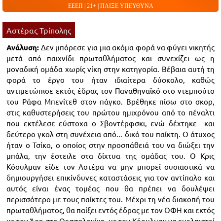
ΕΕΕΠ | 21+ | ΠΑΙΞΕ ΥΠΕΥΘΥΝΑ
Αστέρας Τρίπολης
Ανάλυση:
Δεν μπόρεσε για μια ακόμα φορά να φύγει νικητής
μετά από παιχνίδι πρωταθλήματος και συνεχίζει ως η
μοναδική ομάδα χωρίς νίκη στην κατηγορία. Βέβαια αυτή τη
φορά το έργο του ήταν ιδιαίτερα δύσκολο, καθώς
αντιμετώπισε εκτός έδρας τον Παναθηναϊκό στο ντεμπούτο
του Ράφα Μπενίτεθ στον πάγκο. Βρέθηκε πίσω στο σκορ,
στις καθυστερήσεις του πρώτου ημιχρόνου από το πέναλτι
που εκτέλεσε εύστοχα ο Σβοντέρφσκι, ενώ δέχτηκε και
δεύτερο γκολ στη συνέχεια από... δικό του παίκτη. Ο άτυχος
ήταν ο Τσίκο, ο οποίος στην προσπάθειά του να διώξει την
μπάλα, την έστειλε στα δίχτυα της ομάδας του. Ο Κρις
Κόουλμαν είδε τον Αστέρα να μην μπορεί ουσιαστικά να
δημιουργήσει επικίνδυνες καταστάσεις για τον αντίπαλο και
αυτός είναι ένας τομέας που θα πρέπει να δουλέψει
περισσότερο με τους παίκτες του. Μέχρι τη νέα διακοπή του
πρωταθλήματος, θα παίξει εντός έδρας με τον ΟΦΗ και εκτός
με τον Άρη στη Θεσσαλονίκη, με τον Κόουλμαν να ευελπιστεί