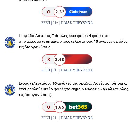
O
2.32
ΕΕΕΠ | 21+ | ΠΑΙΞΕ ΥΠΕΥΘΥΝΑ
Η ομάδα Αστέρας Τρίπολης έχει φέρει
4
φορές το
αποτέλεσμα
ισοπαλία
στους τελευταίους
10
αγώνες σε όλες
τις διοργανώσεις.
X
3.45
ΕΕΕΠ | 21+ | ΠΑΙΞΕ ΥΠΕΥΘΥΝΑ
Στους τελευταίους
10
αγώνες της ομάδας Αστέρας Τρίπολης,
έχει επαληθευτεί
5
φορές το σημείο
Under 2.5 γκολ
(σε όλες
τις διοργανώσεις).
U
1.65
ΕΕΕΠ | 21+ | ΠΑΙΞΕ ΥΠΕΥΘΥΝΑ