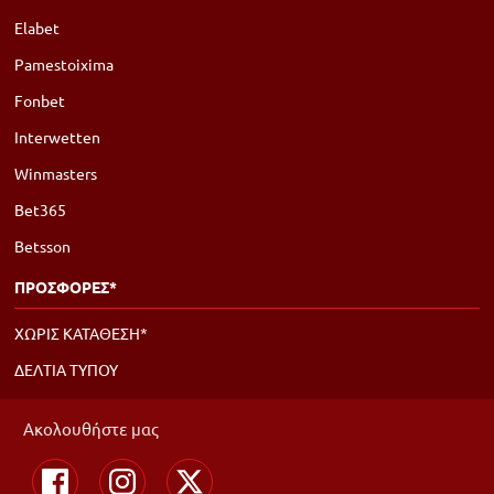
Elabet
Pamestoixima
Fonbet
Interwetten
Winmasters
Bet365
Betsson
ΠΡΟΣΦΟΡΕΣ*
ΧΩΡΙΣ ΚΑΤΑΘΕΣΗ*
ΔΕΛΤΙΑ ΤΥΠΟΥ
Ακολουθήστε μας