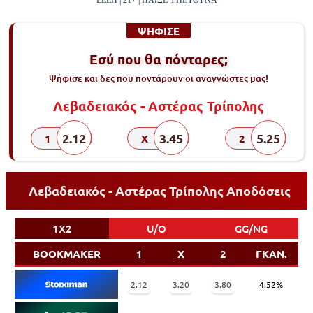
ΕΕΕΠ | 21+ | ΠΑΙΞΕ ΥΠΕΥΘΥΝΑ
ΨΗΦΙΣΕ
Εσύ που θα πόνταρες;
Ψήφισε και δες που ποντάρουν οι αναγνώστες μας!
Λεβαδειακός - Αστέρας Τρίπολης
2.12
3.45
5.25
1
X
2
Λεβαδειακός - Αστέρας Τρίπολης Αποδόσεις
1X2
U/O
GG/NG
BOOKMAKER
1
X
2
ΓΚΑΝ.
2.12
3.20
3.80
4.52%