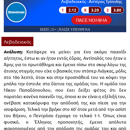
Λεβαδειακός - Αστέρας Τρίπολης
1
2.12
X
3.20
2
3.80
ΠΑΙΞΕ ΝΟΜΙΜΑ
ΕΕΕΠ | 21+ | ΠΑΙΞΕ ΥΠΕΥΘΥΝΑ
Λεβαδειακός
Ανάλυση:
Κατάφερε να μείνει για ένα ακόμα παιχνίδι
αήττητος, έστω κι αν ήταν εντός έδρας. Αντίπαλός του ήταν ο
Άρης για το πρωτάθλημα και έμεινε πίσω στο σκορ λόγω της
άτυχης στιγμής που είχε ο βασικός του στόπερ Λιάγκας, μόλις
στο 10ο λεπτό, όταν και στην προσπάθειά του να κόψει την
μπάλα την έστειλε στα δίχτυα της ομάδας του. Η ομάδα του
Νίκου Παπαδόπουλου, που έχει δείξει φέτος ότι δεν
παρατάει κανένα παιχνίδι της, όποια κι αν είναι η εξέλιξή του,
ανέβασε κατακόρυφα την απόδοσή της και πίεσε για την
ισοφάριση. Τελικά την βρήκε στο 60' όταν μετά από την ασίστ
του Βήχου, ο Πεντρόσο έγραψε το τελικό 1-1. Όπως είναι
φυσικό, ο Έλληνας προπονητής, έμεινε απόλυτα
ικανοποιημένος από την απόδοση της ομάδας του και από