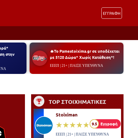
ΕΓΓΡΑΦΗ
ορά*
🔥Το Pamestoixima.gr σε υποδέχεται
ση στην
με 5120 Δώρα* Χωρίς Κατάθεση*!
ΕΕΕΠ | 21+ | ΠΑΙΞΕ ΥΠΕΥΘΥΝΑ
ΘΥΝΑ
TOP ΣΤΟΙΧΗΜΑΤΙΚΕΣ
Stoiximan
☆☆☆☆☆
★★★★★
9.5
Εγγραφή
ΕΕΕΠ | 21+ | ΠΑΙΞΕ ΥΠΕΥΘΥΝΑ