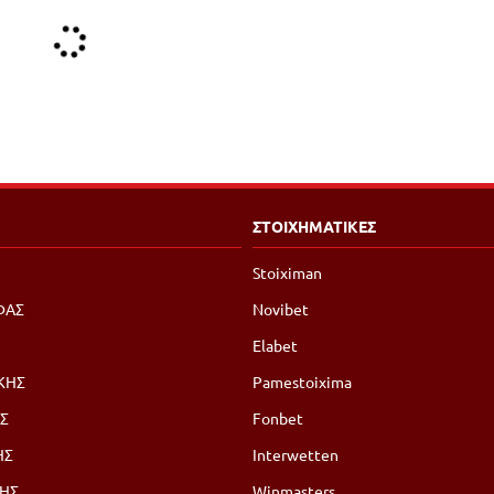
ΣΤΟΙΧΗΜΑΤΙΚΕΣ
Ι
Stoiximan
ΦΑΣ
Novibet
Elabet
ΚΗΣ
Pamestoixima
ΗΣ
Fonbet
ΗΣ
Interwetten
ΛΗΣ
Winmasters