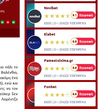
Novibet
έση
☆☆☆☆☆
★★★★★
9.1
Εγγραφή
Ν
Η
Ν
ΕΕΕΠ | 21+ | ΠΑΙΞΕ ΥΠΕΥΘΥΝΑ
Elabet
☆☆☆☆☆
★★★★★
8.8
Εγγραφή
ΕΕΕΠ | 21+ | ΠΑΙΞΕ ΥΠΕΥΘΥΝΑ
Pamestoixima.gr
αι πάλι το
☆☆☆☆☆
★★★★★
8.6
Εγγραφή
 Βαλένθια,
ΕΕΕΠ | 21+ | ΠΑΙΞΕ ΥΠΕΥΘΥΝΑ
 ακόμη ένα
5), ενώ και
Fonbet
ντς να τον
☆☆☆☆☆
★★★★★
πούκερ δεν
8.6
Εγγραφή
, Λορέντζο
ΕΕΕΠ | 21+ | ΠΑΙΞΕ ΥΠΕΥΘΥΝΑ