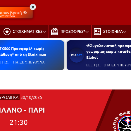
τουν βροχή 🎁
 ΠΑΙΞΕ ΥΠΕΥΘΥΝΑ
ΣΤΟΙΧΗΜΑΤΙΚΕΣ
ΠΡΟΣΦΟΡΕΣ*
ΣΤΟΙΧΗΜΑ
🌟Συγκλονιστική προσφ
TX500 Προσφορά* χωρίς
γνωριμίας χωρίς κατάθε
τάθεση* από τη Stoiximan
Elabet
Π | 21+ | ΠΑΙΞΕ ΥΠΕΥΘΥΝΑ
ΕΕΕΠ | 21+ | ΠΑΙΞΕ ΥΠΕΥ
ΥΡΩΛΙΓΚΑ
30/10/2025
ΙΛΑΝΟ - ΠΑΡΙ
21:30