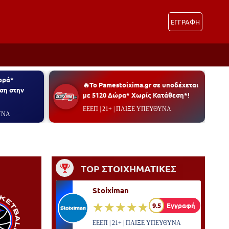
ΕΓΓΡΑΦΗ
ορά*
🔥Το Pamestoixima.gr σε υποδέχεται
ση στην
με 5120 Δώρα* Χωρίς Κατάθεση*!
ΕΕΕΠ | 21+ | ΠΑΙΞΕ ΥΠΕΥΘΥΝΑ
ΘΥΝΑ
TOP ΣΤΟΙΧΗΜΑΤΙΚΕΣ
Stoiximan
☆☆☆☆☆
★★★★★
9.5
Εγγραφή
ΕΕΕΠ | 21+ | ΠΑΙΞΕ ΥΠΕΥΘΥΝΑ