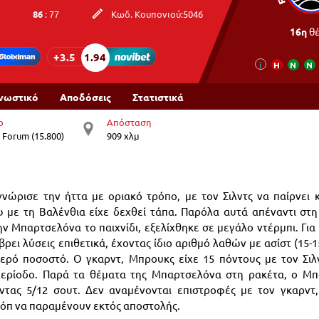
86
:
77
Κωδ. Κουπονιού:
5046
16η
θ
+3.5
1.94
i
Η
Ν
Ν
νωστικό
Αποδόσεις
Στατιστικά
ο
Απόσταση
 Forum (15.800)
909 χλμ
νώρισε την ήττα με οριακό τρόπο, με τον Σιλντς να παίρνει κ
νώ με τη Βαλένθια είχε δεχθεί τάπα. Παρόλα αυτά απέναντι στη
ην Μπαρτσελόνα το παιχνίδι, εξελίχθηκε σε μεγάλο ντέρμπι. Για
ει λύσεις επιθετικά, έχοντας ίδιο αριθμό λαθών με ασίστ (15-1
θερό ποσοστό. Ο γκαρντ, Μπρουκς είχε 15 πόντους με τον Σιλ
 περίοδο. Παρά τα θέματα της Μπαρτσελόνα στη ρακέτα, ο Μ
τας 5/12 σουτ. Δεν αναμένονται επιστροφές με τον γκαρντ
τιόπ να παραμένουν εκτός αποστολής.