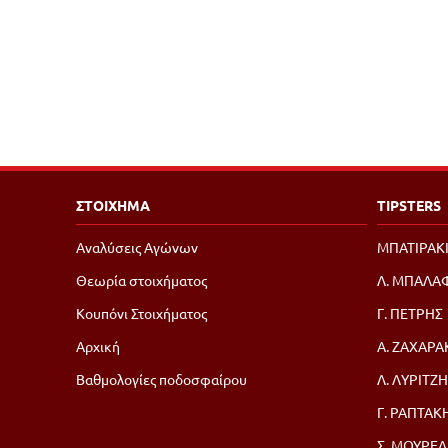
ΣΤΟΙΧΗΜΑ
TIPSTERS
Αναλύσεις Αγώνων
ΜΠΑΤΙΡΑΚ
Θεωρία στοιχήματος
Λ. ΜΠΑΛΑ
Κουπόνι Στοιχήματος
Γ. ΠΕΤΡΗΣ
Αρχική
Α. ΖΑΧΑΡΑ
Βαθμολογίες ποδοσφαίρου
Λ. ΛΥΡΙΤΖ
Γ. ΡΑΠΤΑΚ
Σ. ΜΟΥΡΕ