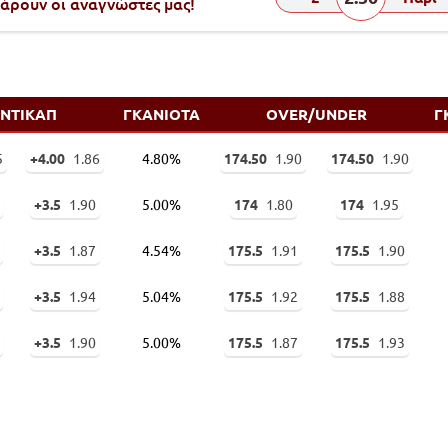
τάρουν οι αναγνώστες μας!
ΝΤΙΚΑΠ
ΓΚΑΝΙΟΤΑ
OVER/UNDER
Γ
5
+4.00
1.86
4.80%
174.50
1.90
174.50
1.90
+3.5
1.90
5.00%
174
1.80
174
1.95
+3.5
1.87
4.54%
175.5
1.91
175.5
1.90
+3.5
1.94
5.04%
175.5
1.92
175.5
1.88
+3.5
1.90
5.00%
175.5
1.87
175.5
1.93