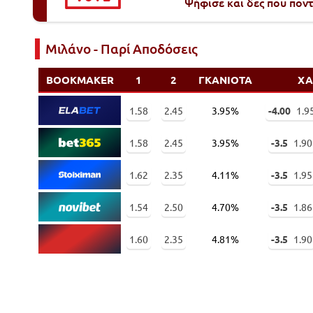
Ψήφισε και δες που πον
Μιλάνο - Παρί Αποδόσεις
BOOKMAKER
1
2
ΓΚΑΝΙΟΤΑ
ΧΑ
1.58
2.45
3.95%
-4.00
1.9
1.58
2.45
3.95%
-3.5
1.90
1.62
2.35
4.11%
-3.5
1.95
1.54
2.50
4.70%
-3.5
1.86
1.60
2.35
4.81%
-3.5
1.90