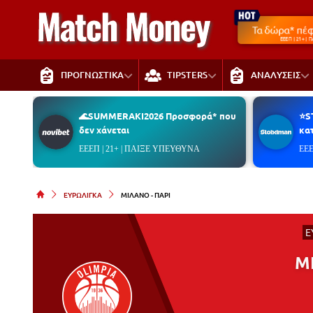
Τα δώρα* πέφ
ΕΕΕΠ | 21+ |
ΠΡΟΓΝΩΣΤΙΚΑ
TIPSTERS
ΑΝΑΛΥΣΕΙΣ
🌊SUMMERAKI2026 Προσφορά* που
⭐S
δεν χάνεται
κα
ΕΕΕΠ | 21+ | ΠΑΙΞΕ ΥΠΕΥΘΥΝΑ
ΕΕΕ
ΕΥΡΩΛΙΓΚΑ
ΜΙΛΑΝΟ - ΠΑΡΙ
Ε
Μ