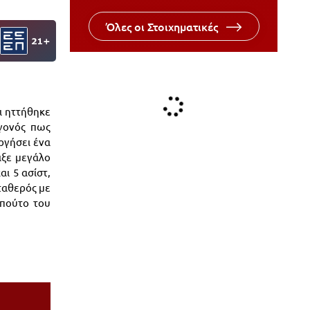
Όλες οι Στοιχηματικές
αι ηττήθηκε
εγονός πως
ργήσει ένα
ιξε μεγάλο
αι 5 ασίστ,
σταθερός με
μπούτο του