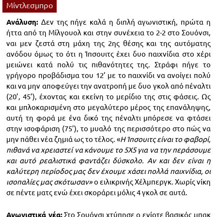
Μίντλεσμπρο
Ανάλυση:
Δεν της πήγε καλά η διπλή αγωνιστική, πρώτα η
ήττα από τη Μίλγουολ και στην συνέχεια το 2-2 στο Σουόνσι,
ναι μεν ζεστά στη μάχη της 2ης θέσης και της αυτόματης
ανόδου όμως το ότι η Ίπσουιτς έχει δυο παιχνίδια στο χέρι
μειώνει κατά πολύ τις πιθανότητες της. Στράφι πήγε το
γρήγορο προβάδισμα του 12’ με το παιχνίδι να ανοίγει πολύ
και να μην αποφεύγει την ανατροπή με δυο γκολ από πέναλτι
(20’, 45’), έχοντας και εκείνη το μερίδιο της στις φάσεις. Ως
και μπλοκαρισμένη στο μεγαλύτερο μέρος της επανάληψης,
αυτή τη φορά με ένα δικό της πέναλτι μπόρεσε να φτάσει
στην ισοφάριση (75’), το μυαλό της περισσότερο στο πώς να
μην πάθει νέα ζημιά ως το τέλος. «
Η Ίπσουιτς είναι το φαβορί,
πιθανά να χρειαστεί να κάνουμε το 5Χ5 για να την περάσουμε
και αυτό ρεαλιστικά φαντάζει δύσκολο. Αν και δεν είναι η
καλύτερη περίοδος μας δεν έχουμε χάσει πολλά παιχνίδια, οι
ισοπαλίες μας σκότωσαν»
ο ειλικρινής Χέλμπεργκ. Χωρίς νίκη
σε πέντε ματς ενώ έχει σκοράρει μόλις 4 γκολ σε αυτά.
Αγωνιστικά νέα:
Στο Σουόνσι χτύπησε ο ενίοτε βασικός μπακ