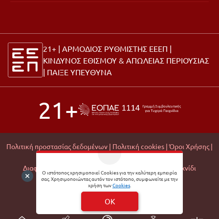
21+ | ΑΡΜΟΔΙΟΣ ΡΥΘΜΙΣΤΗΣ ΕΕΕΠ |
ΚΙΝΔΥΝΟΣ ΕΘΙΣΜΟΥ & ΑΠΩΛΕΙΑΣ ΠΕΡΙΟΥΣΙΑΣ
|
ΠΑΙΞΕ ΥΠΕΥΘΥΝΑ
21+
Πολιτική προστασίας δεδομένων |
Πολιτική cookies |
Όροι Χρήσης |
Σχετικά με εμάς |
Editorial Policy |
Διαφάνεια Εμπορικών Συνεργασιών |
Υπεύθυνο Παιχνίδι
Ο ιστότοπος χρησιμοποιεί Cookies για την καλύτερη εμπειρία
σας. Χρησιμοποιώντας αυτόν τον ιστότοπο, συμφωνείτε με την
© 2026 Matchmoney
χρήση των
Cookies
.
Developed by
Digital Winners
OK