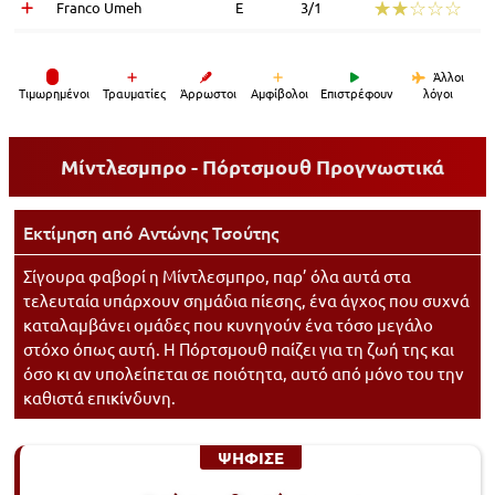
☆☆☆☆☆
★★★★★
Franco Umeh
Ε
3/1
Άλλοι
Tιμωρημένοι
Τραυματίες
Άρρωστοι
Αμφίβολοι
Επιστρέφουν
λόγοι
Μίντλεσμπρο - Πόρτσμουθ
Προγνωστικά
Εκτίμηση από
Αντώνης Τσούτης
Σίγουρα φαβορί η Μίντλεσμπρο, παρ’ όλα αυτά στα
τελευταία υπάρχουν σημάδια πίεσης, ένα άγχος που συχνά
καταλαμβάνει ομάδες που κυνηγούν ένα τόσο μεγάλο
στόχο όπως αυτή. Η Πόρτσμουθ παίζει για τη ζωή της και
όσο κι αν υπολείπεται σε ποιότητα, αυτό από μόνο του την
καθιστά επικίνδυνη.
ΨΗΦΙΣΕ