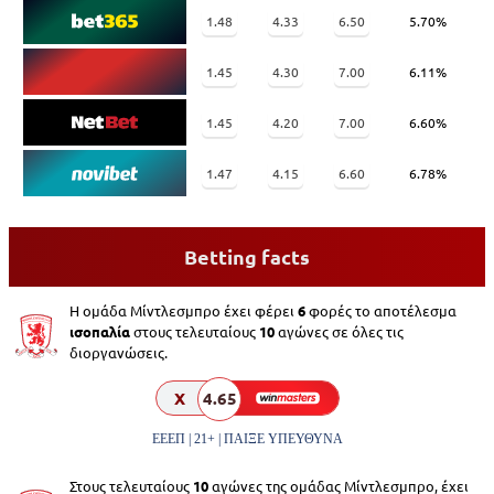
1.48
4.33
6.50
5.70%
1.45
4.30
7.00
6.11%
1.45
4.20
7.00
6.60%
1.47
4.15
6.60
6.78%
Betting facts
Η ομάδα Μίντλεσμπρο έχει φέρει
6
φορές το αποτέλεσμα
ισοπαλία
στους τελευταίους
10
αγώνες σε όλες τις
διοργανώσεις.
X
4.65
ΕΕΕΠ | 21+ | ΠΑΙΞΕ ΥΠΕΥΘΥΝΑ
Στους τελευταίους
10
αγώνες της ομάδας Μίντλεσμπρο, έχει