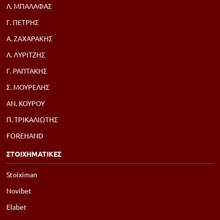
Λ. ΜΠΑΛΑΦΑΣ
Γ. ΠΕΤΡΗΣ
Α. ΖΑΧΑΡΑΚΗΣ
Λ. ΛΥΡΙΤΖΗΣ
Γ. ΡΑΠΤΑΚΗΣ
Σ. ΜΟΥΡΕΛΗΣ
ΑΝ. ΚΟΥΡΟΥ
Π. ΤΡΙΚΑΛΙΩΤΗΣ
FOREHAND
ΣΤΟΙΧΗΜΑΤΙΚΕΣ
Stoiximan
Novibet
Elabet