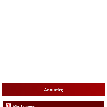
Απουσίες
Μίντλεσμπρο