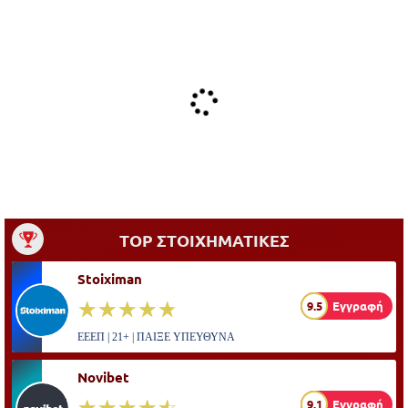
TOP ΣΤΟΙΧΗΜΑΤΙΚΕΣ
Stoiximan
☆☆☆☆☆
★★★★★
9.5
Εγγραφή
ΕΕΕΠ | 21+ | ΠΑΙΞΕ ΥΠΕΥΘΥΝΑ
Novibet
☆☆☆☆☆
★★★★★
9.1
Εγγραφή