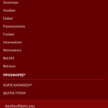
Stoiximan
Novibet
Elabet
Pamestoixima
Fonbet
Interwetten
Winmasters
Bet365
Betsson
ΠΡΟΣΦΟΡΕΣ*
ΧΩΡΙΣ ΚΑΤΑΘΕΣΗ*
ΔΕΛΤΙΑ ΤΥΠΟΥ
Ακολουθήστε μας