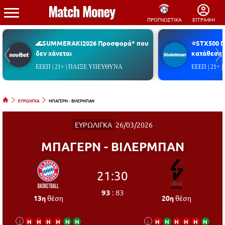
ΠΡΟΓΝΩΣΤΙΚΑ
ΕΓΓΡΑΦΗ
🌊SUMMERAKI2026 Προσφορά* που
⭐STX500 
δεν χάνεται
κατάθεση*
ΕΕΕΠ | 21+ | ΠΑΙΞΕ ΥΠΕΥΘΥΝΑ
ΕΕΕΠ | 21+
ΕΥΡΩΛΙΓΚΑ
ΜΠΑΓΕΡΝ - ΒΙΛΕΡΜΠΑΝ
ΕΥΡΩΛΙΓΚΑ
26/03/2026
ΜΠΑΓΕΡΝ - ΒΙΛΕΡΜΠΑΝ
21:30
93
:
83
13η
θέση
20η
θέση
i
Η
Η
Η
Η
Ν
Ν
i
Η
Ν
Η
Η
Η
Ν