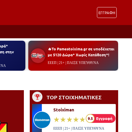
ΕΓΓΡΑΦΗ
ορά*
🔥Το Pamestoixima.gr σε υποδέχεται
ση στην
με 5120 Δώρα* Χωρίς Κατάθεση*!
ΕΕΕΠ | 21+ | ΠΑΙΞΕ ΥΠΕΥΘΥΝΑ
ΘΥΝΑ
TOP ΣΤΟΙΧΗΜΑΤΙΚΕΣ
Stoiximan
☆☆☆☆☆
★★★★★
9.5
Εγγραφή
ΕΕΕΠ | 21+ | ΠΑΙΞΕ ΥΠΕΥΘΥΝΑ