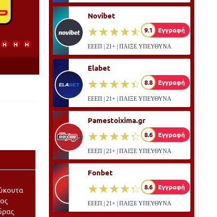
Novibet
☆☆☆☆☆
★★★★★
9.1
Εγγραφή
Η
Η
Η
ΕΕΕΠ | 21+ | ΠΑΙΞΕ ΥΠΕΥΘΥΝΑ
Elabet
☆☆☆☆☆
★★★★★
8.8
Εγγραφή
ΕΕΕΠ | 21+ | ΠΑΙΞΕ ΥΠΕΥΘΥΝΑ
Pamestoixima.gr
☆☆☆☆☆
★★★★★
8.6
Εγγραφή
ΕΕΕΠ | 21+ | ΠΑΙΞΕ ΥΠΕΥΘΥΝΑ
Fonbet
☆☆☆☆☆
★★★★★
8.6
Εγγραφή
ούκουτα
λος
ΕΕΕΠ | 21+ | ΠΑΙΞΕ ΥΠΕΥΘΥΝΑ
έδρας