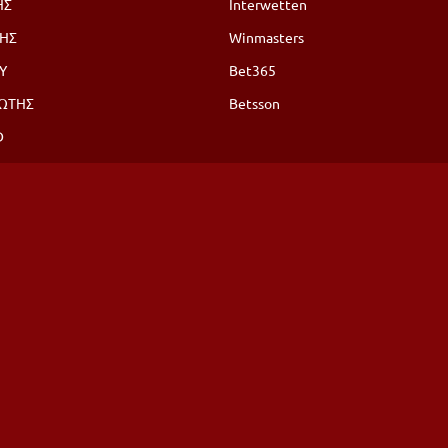
ΗΣ
Interwetten
ΛΗΣ
Winmasters
Υ
Bet365
ΙΩΤΗΣ
Betsson
D