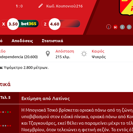
1
:
0
Κωδ. Κουπονιού:
216
X
3.50
2
4.60
i
Η
Ι
Ι
κό
Αποδόσεις
Στατιστικά
εδο
Απόσταση
Καιρός
ndependencia (20.600)
215 χλμ.
Ψυχρός
α:
Υψόμετρο 2.800 μέτρων.
τικά
Τελ. 5
Εκτίμηση από
Λατίνος
Η Μπογιακά Τσικό βρίσκεται οριακά πάνω από τη ζώνη
υποβιβασμού στον ειδικό πίνακα, οριακά πάνω από Κ
και Τζαγκουάρες, εκεί θέλει να παραμείνει μέχρι το τέ
Νοεμβρίου, όταν τελειώνει η φετινή σεζόν. Τα εντός 