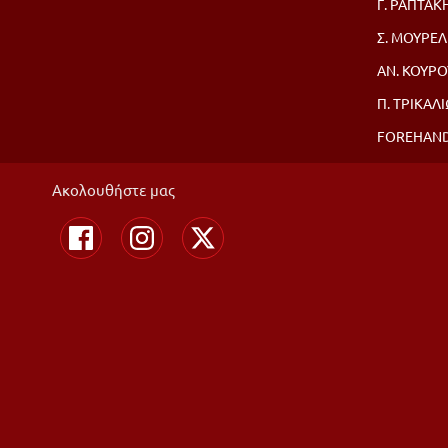
Γ. ΡΑΠΤΑΚ
Σ. ΜΟΥΡΕ
ΑΝ. ΚΟΥΡΟ
Π. ΤΡΙΚΑΛ
FOREHAN
Ακολουθήστε μας