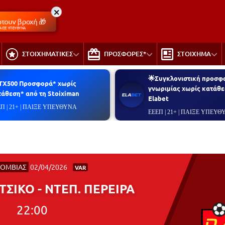
τουν βροχή 🎁
 ΠΑΙΞΕ ΥΠΕΥΘΥΝΑ
ΣΤΟΙΧΗΜΑΤΙΚΕΣ
ΠΡΟΣΦΟΡΕΣ*
ΣΤΟΙΧΗΜΑ
🌟Συγκλονιστική προσφ
TX500 Προσφορά* χωρίς
γνωριμίας χωρίς κατάθε
τάθεση* από τη Stoiximan
Elabet
Π | 21+ | ΠΑΙΞΕ ΥΠΕΥΘΥΝΑ
ΕΕΕΠ | 21+ | ΠΑΙΞΕ ΥΠΕΥ
ΛΟΜΒΙΑΣ
02/04/2026
VAR
ΣΙΚΟ - ΝΤΕΠ. ΠΕΡΕΙΡΑ
22:00