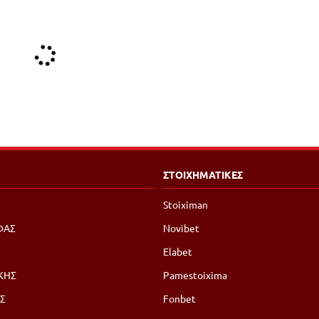
ΣΤΟΙΧΗΜΑΤΙΚΕΣ
Ι
Stoiximan
ΦΑΣ
Novibet
Elabet
ΚΗΣ
Pamestoixima
ΗΣ
Fonbet