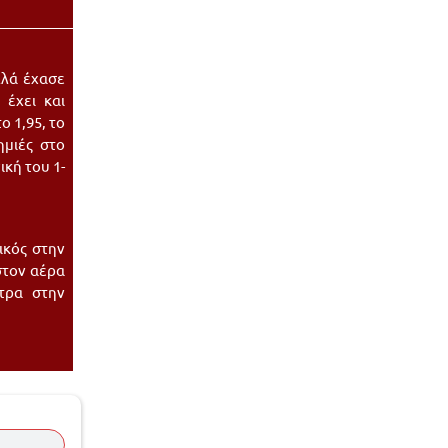
λλά έχασε
έχει και
 1,95, το
ημιές στο
ική του 1-
ικός στην
στον αέρα
τρα στην