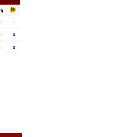
ση
☆
★
1
☆
★
0
☆
★
0