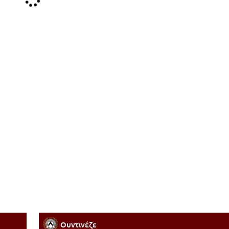
Ουντινέζε