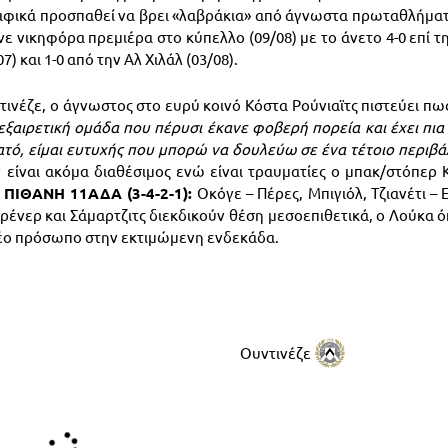
αφικά προσπαθεί να βρει «λαβράκια» από άγνωστα πρωταθλήματ
ε νικηφόρα πρεμιέρα στο κύπελλο (09/08) με το άνετο 4-0 επί τ
) και 1-0 από την Αλ Χιλάλ (03/08).
ινέζε, ο άγνωστος στο ευρύ κοινό Κόστα Ρούνιαϊτς πιστεύει πω
 εξαιρετική ομάδα που πέρυσι έκανε φοβερή πορεία και έχει πια
τό, είμαι ευτυχής που μπορώ να δουλεύω σε ένα τέτοιο περιβ
εν είναι ακόμα διαθέσιμος ενώ είναι τραυματίες ο μπακ/στόπερ 
.
ΠΙΘΑΝΗ 11ΑΔΑ (3-4-2-1):
Οκόγε – Πέρες, Μπιγιόλ, Τζιανέτι – 
ρένερ και Σάμαρτζιτς διεκδικούν θέση μεσοεπιθετικά, ο Λούκα 
νέο πρόσωπο στην εκτιμώμενη ενδεκάδα.
Ουντινέζε