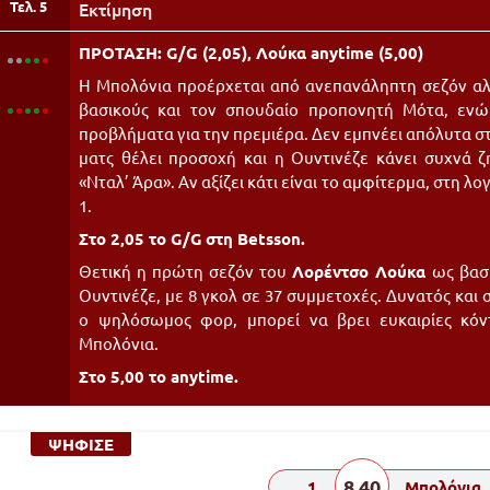
Τελ. 5
Εκτίμηση
ΠΡΟΤΑΣΗ
: G/G (2,05),
Λούκα
anytime (5,00)
Η Μπολόνια προέρχεται από ανεπανάληπτη σεζόν α
βασικούς και τον σπουδαίο προπονητή Μότα, ενώ 
προβλήματα για την πρεμιέρα. Δεν εμπνέει απόλυτα στο
ματς θέλει προσοχή και η Ουντινέζε κάνει συχνά ζ
«Νταλ’ Άρα». Αν αξίζει κάτι είναι το αμφίτερμα, στη λογ
1.
Στο 2,05 το
G
/
G
στη
Betsson
.
Θετική η πρώτη σεζόν του
Λορέντσο Λούκα
ως βασ
Ουντινέζε, με 8 γκολ σε 37 συμμετοχές. Δυνατός και 
ο ψηλόσωμος φορ, μπορεί να βρει ευκαιρίες κόν
Μπολόνια.
Στο 5,00 το
anytime.
ΨΗΦΙΣΕ
8.40
1
Μπολόνια