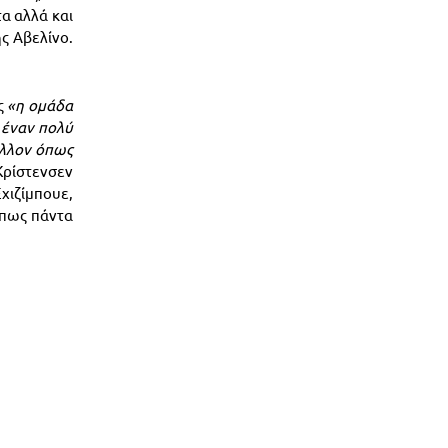
α αλλά και
ης Αβελίνο.
ς
«η ομάδα
 έναν πολύ
άλλον όπως
Κρίστενσεν
Εχιζίμπουε,
όπως πάντα