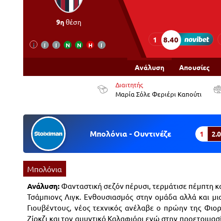
9η
θέση
1
8.40
i
Ι
Ι
Ν
Ν
Η
Ι
Ανάλυση
Απουσίες
Διαιτητής
Μαρία Σόλε Φεριέρι Καπούτι
Μπολόνια - Ουντινέζε
1
2.
Μπολόνια
Ανάλυση:
Φανταστική σεζόν πέρυσι, τερμάτισε πέμπτη κα
Τσάμπιονς Λιγκ. Ενθουσιασμός στην ομάδα αλλά και μ
Γιουβέντους, νέος τεχνικός ανέλαβε ο πρώην της Φιορ
Ζίρκζι και τον αμυντικό Καλαφιόρι ενώ στην προετοιμασ