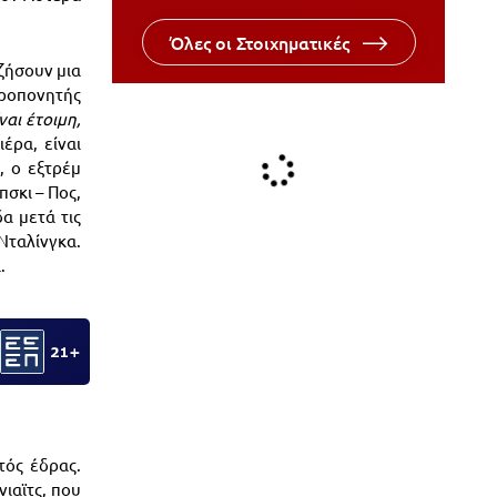
Όλες οι Στοιχηματικές
 ζήσουν μια
προπονητής
αι έτοιμη,
έρα, είναι
, ο εξτρέμ
σκι – Πος,
α μετά τις
Νταλίνγκα.
.
τός έδρας.
ιαϊτς, που