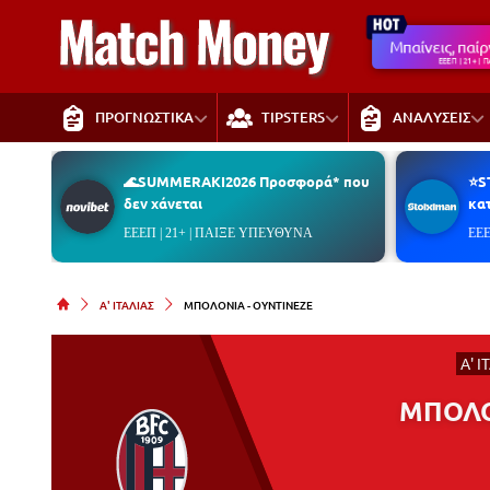
Μπαίνεις, παίρ
ΕΕΕΠ | 21+ |
ΠΡΟΓΝΩΣΤΙΚΑ
TIPSTERS
ΑΝΑΛΥΣΕΙΣ
🌊SUMMERAKI2026 Προσφορά* που
⭐S
δεν χάνεται
κα
ΕΕΕΠ | 21+ | ΠΑΙΞΕ ΥΠΕΥΘΥΝΑ
ΕΕΕ
Α' ΙΤΑΛΙΑΣ
ΜΠΟΛΟΝΙΑ - ΟΥΝΤΙΝΕΖΕ
Α' Ι
ΜΠΟΛΟ