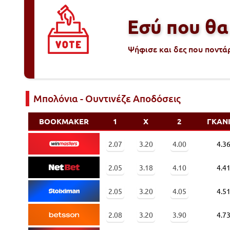
Εσύ που θα
Ψήφισε και δες που ποντά
Μπολόνια - Ουντινέζε Αποδόσεις
BOOKMAKER
1
X
2
ΓΚΑΝ
2.07
3.20
4.00
4.3
2.05
3.18
4.10
4.4
2.05
3.20
4.05
4.5
2.08
3.20
3.90
4.7