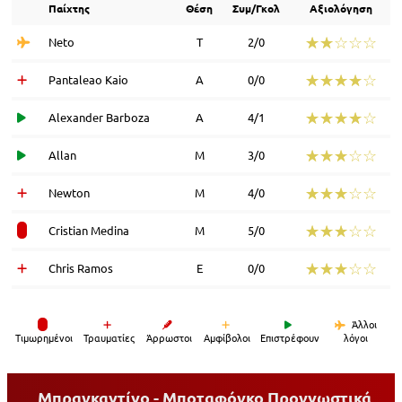
Παίχτης
Θέση
Συμ/Γκολ
Αξιολόγηση
☆☆☆☆☆
★★★★★
Neto
Τ
2/0
☆☆☆☆☆
★★★★★
Pantaleao Kaio
Α
0/0
☆☆☆☆☆
★★★★★
Alexander Barboza
Α
4/1
☆☆☆☆☆
★★★★★
Allan
Μ
3/0
☆☆☆☆☆
★★★★★
Newton
Μ
4/0
☆☆☆☆☆
★★★★★
Cristian Medina
Μ
5/0
☆☆☆☆☆
★★★★★
Chris Ramos
Ε
0/0
Άλλοι
Tιμωρημένοι
Τραυματίες
Άρρωστοι
Αμφίβολοι
Επιστρέφουν
λόγοι
Μπραγκαντίνο - Μποταφόγκο
Προγνωστικά