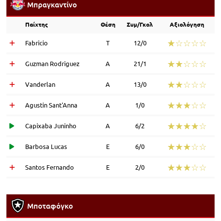
Μπραγκαντίνο
Παίχτης
Θέση
Συμ/Γκολ
Αξιολόγηση
☆☆☆☆☆
★★★★★
Fabricio
Τ
12/0
☆☆☆☆☆
★★★★★
Guzman Rodriguez
Α
21/1
☆☆☆☆☆
★★★★★
Vanderlan
Α
13/0
☆☆☆☆☆
★★★★★
Agustin Sant'Anna
Α
1/0
☆☆☆☆☆
★★★★★
Capixaba Juninho
Α
6/2
☆☆☆☆☆
★★★★★
Barbosa Lucas
Ε
6/0
☆☆☆☆☆
★★★★★
Santos Fernando
Ε
2/0
Μποταφόγκο