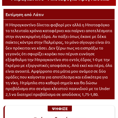
Εκτίμηση από
Λάτιν
Η Μπραγκαντίνο δίνεται φαβορί μεν αλλά η Μποταφόγκο
τα τελευταία χρόνια καταφέρνει και παίρνει αποτελέσματα
στην συγκεκριμένη έδρα. Αν παίξει όπως έκανε με δέκα
παίκτες κόντρα στην Παλμέιρας, το μόνο σίγουρο είναι ότι
δεν πρόκειται να χάσει. Δεν ξέρω πως να εισπράξω το
γεγονός ότι σφυρίζει κοράκι που πέρυσι ευνόησε
εξόφθαλμα την Μπραγκαντίνο στο εντός έδρας 1-0 με την
Γκρέμιο με εξοργιστικές αποφάσεις. Από εκεί και πέρα, όλα
είναι ανοιχτά. Αμφίρροπο στα μάτια μου ανάμεσ σε δύο
ομάδες που καίγονται για αποτέλεσμα και ειδικότερα για
τη νίκη. Ντρίμπλα στο καθαρό σημείο και θα δώσω
προβάδισμα στο σενάριο κλειστού παιχνιδιού με το Under
2,5 να διατηρεί προβάδισμα σε αποδόσεις 1,75-1,80.
ΨΗΦΙΣΕ