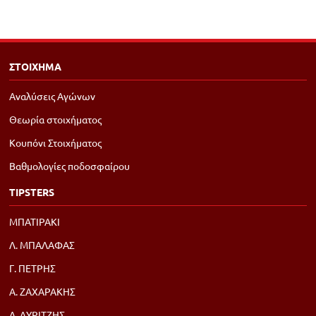
ΣΤΟΙΧΗΜΑ
Αναλύσεις Αγώνων
Θεωρία στοιχήματος
Κουπόνι Στοιχήματος
Βαθμολογίες ποδοσφαίρου
TIPSTERS
ΜΠΑΤΙΡΑΚΙ
Λ. ΜΠΑΛΑΦΑΣ
Γ. ΠΕΤΡΗΣ
Α. ΖΑΧΑΡΑΚΗΣ
Λ. ΛΥΡΙΤΖΗΣ