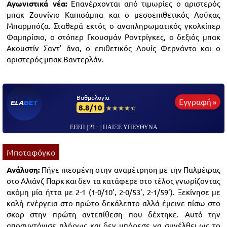
Αγωνιστικά νέα:
Επανέρχονται από τιμωρίες ο αριστερός
μπακ Ζουνίνιο Καπισάμπα και ο μεσοεπιθετικός Λούκας
Μπαρμπόζα. Σταθερά εκτός ο αναπληρωματικός γκολκίπερ
Φαμπρίσιο, ο στόπερ Γκουσμάν Ροντρίγκες, ο δεξιός μπακ
Ακουστίν Σαντ' άνα, ο επιθετικός Λουίς Φερνάντο και ο
αριστερός μπακ Βαντερλάν.
Βαθμολογία
Εγγραφή »
8.8/10
☆☆☆☆☆
★★★★★
ΕΕΕΠ | 21+ | ΠΑΙΞΕ ΥΠΕΥΘΥΝΑ
Μποταφόγκο
Ανάλυση:
Πήγε πιεσμένη στην αναμέτρηση με την Παλμέιρας
στο Αλιάνζ Παρκ και δεν τα κατάφερε στο τέλος γνωρίζοντας
ακόμη μία ήττα με 2-1 (1-0/10', 2-0/53', 2-1/59'). Ξεκίνησε με
καλή ενέργεια στο πρώτο δεκάλεπτο αλλά έμεινε πίσω στο
σκορ στην πρώτη αντεπίθεση που δέχτηκε. Αυτό την
αποσυντόνισε πλήρως και δεν μπόρεσε να συνέλθει ως το