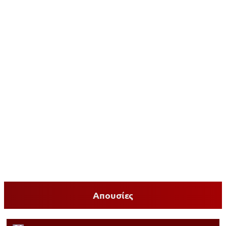
Απουσίες