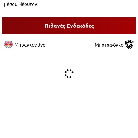
μέσου Νέουτον.
Πιθανές Ενδεκάδες
Μπραγκαντίνο
Μποταφόγκο