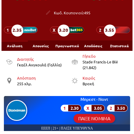
Κωδ. Κουπονιού:
495
2.35
3.20
3.55
1
X
2
Ανάλυση
Απουσίες
Προγνωστικό
Αποδόσεις
Στατιστικά
Γήπεδο
Διαιτητής
Stade Francis-Le Blé
Γκαέλ Ανγκουλά (Γαλλία)
(21.842)
Απόσταση
Καιρός
255 χλμ.
Βροχή
Μπρεστ - Ναντ
1
2.30
X
3.05
2
3.50
ΠΑΙΞΕ ΝΟΜΙΜΑ
ΕΕΕΠ | 21+ | ΠΑΙΞΕ ΥΠΕΥΘΥΝΑ