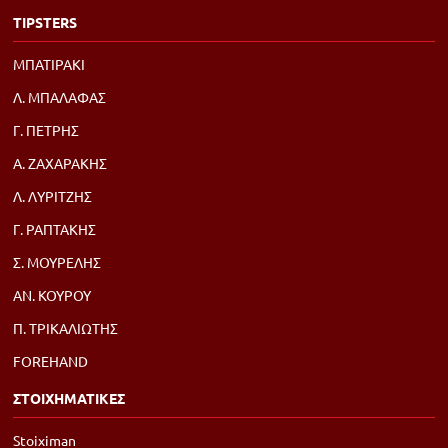
TIPSTERS
ΜΠΑΤΙΡΑΚΙ
Λ. ΜΠΑΛΑΦΑΣ
Γ. ΠΕΤΡΗΣ
Α. ΖΑΧΑΡΑΚΗΣ
Λ. ΛΥΡΙΤΖΗΣ
Γ. ΡΑΠΤΑΚΗΣ
Σ. ΜΟΥΡΕΛΗΣ
ΑΝ. ΚΟΥΡΟΥ
Π. ΤΡΙΚΑΛΙΩΤΗΣ
FOREHAND
ΣΤΟΙΧΗΜΑΤΙΚΕΣ
Stoiximan