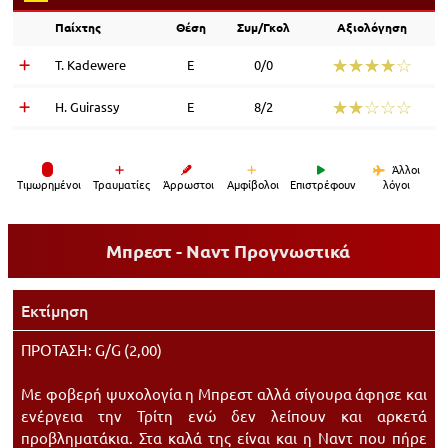
Παίχτης
Θέση
Συμ/Γκολ
Αξιολόγηση
☆☆☆☆☆
★★★★★
T. Kadewere
Ε
0/0
☆☆☆☆☆
★★★★★
H. Guirassy
Ε
8/2
Άλλοι
Tιμωρημένοι
Τραυματίες
Άρρωστοι
Αμφίβολοι
Επιστρέφουν
λόγοι
Μπρεστ - Ναντ
Προγνωστικά
Εκτίμηση
ΠΡΟΤΑΣΗ: G/G (2,00)
Με φοβερή ψυχολογία η Μπρεστ αλλά σίγουρα άφησε και
ενέργεια την Τρίτη ενώ δεν λείπουν και αρκετά
προβληματάκια. Στα καλά της είναι και η Ναντ που πήρε