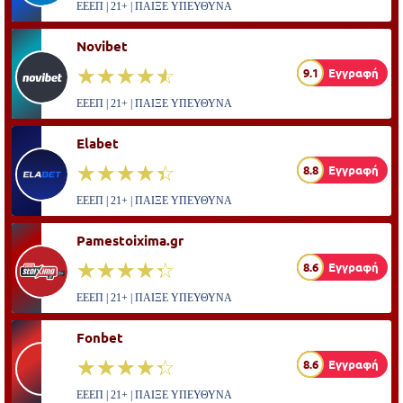
ΕΕΕΠ | 21+ | ΠΑΙΞΕ ΥΠΕΥΘΥΝΑ
Novibet
☆☆☆☆☆
★★★★★
9.1
Εγγραφή
ΕΕΕΠ | 21+ | ΠΑΙΞΕ ΥΠΕΥΘΥΝΑ
Elabet
☆☆☆☆☆
★★★★★
8.8
Εγγραφή
ΕΕΕΠ | 21+ | ΠΑΙΞΕ ΥΠΕΥΘΥΝΑ
Pamestoixima.gr
☆☆☆☆☆
★★★★★
8.6
Εγγραφή
ΕΕΕΠ | 21+ | ΠΑΙΞΕ ΥΠΕΥΘΥΝΑ
Fonbet
☆☆☆☆☆
★★★★★
8.6
Εγγραφή
ΕΕΕΠ | 21+ | ΠΑΙΞΕ ΥΠΕΥΘΥΝΑ