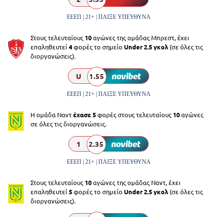
ΕΕΕΠ | 21+ | ΠΑΙΞΕ ΥΠΕΥΘΥΝΑ
Στους τελευταίους
10
αγώνες της ομάδας Μπρεστ, έχει
επαληθευτεί
4
φορές το σημείο
Under 2.5 γκολ
(σε όλες τις
διοργανώσεις).
U
1.55
ΕΕΕΠ | 21+ | ΠΑΙΞΕ ΥΠΕΥΘΥΝΑ
Η ομάδα Ναντ
έχασε 5
φορές στους τελευταίους
10
αγώνες
σε όλες τις διοργανώσεις.
1
2.35
ΕΕΕΠ | 21+ | ΠΑΙΞΕ ΥΠΕΥΘΥΝΑ
Στους τελευταίους
10
αγώνες της ομάδας Ναντ, έχει
επαληθευτεί
5
φορές το σημείο
Under 2.5 γκολ
(σε όλες τις
διοργανώσεις).