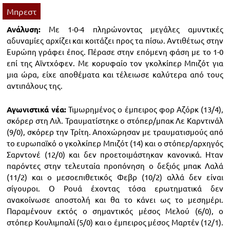
Μπρεστ
Ανάλυση:
Με 1-0-4 πληρώνοντας μεγάλες αμυντικές
αδυναμίες αρχίζει και κοιτάζει προς τα πίσω. Αντιθέτως στην
Ευρώπη γράφει έπος. Πέρασε στην επόμενη φάση με το 1-0
επί της Αϊντχόφεν. Με κορυφαίο τον γκολκίπερ Μπιζότ για
μια ώρα, είχε αποθέματα και τέλειωσε καλύτερα από τους
αντιπάλους της.
Αγωνιστικά νέα:
Τιμωρημένος ο έμπειρος φορ Αζόρκ (13/4),
σκόρερ στη Λιλ. Τραυματίστηκε ο στόπερ/μπακ Λε Καρντινάλ
(9/0), σκόρερ την Τρίτη. Αποχώρησαν με τραυματισμούς από
το ευρωπαϊκό ο γκολκίπερ Μπιζότ (14) και ο στόπερ/αρχηγός
Σαρντονέ (12/0) και δεν προετοιμάστηκαν κανονικά. Ηταν
παρόντες στην τελευταία προπόνηση ο δεξιός μπακ Λαλά
(11/2) και ο μεσοεπιθετικός Φεβρ (10/2) αλλά δεν είναι
σίγουροι. Ο Ρουά έχοντας τόσα ερωτηματικά δεν
ανακοίνωσε αποστολή και θα το κάνει ως το μεσημέρι.
Παραμένουν εκτός ο σημαντικός μέσος Μελού (6/0), ο
στόπερ Κουλιμπαλί (5/0) και ο έμπειρος μέσος Μαρτέν (12/1).