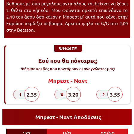
βαθμούς με δύο μεγάλους αντιπάλους και δείχνει να ξέρει
τι θέλει στο γήπεδο. Μου φαίνεται αρκετά επικίνδυνο το
2,10 του άσου όσο και αν η Μπρεστ μ’ αυτά που κάνει στην
Ευρώπη κερδίζει σεβασμό. Αρκετά ψηλά το G/G στο 2,00
στην Betsson.
ΨΗΦΙΣΕ
Εσύ που θα πόνταρες;
Ψήφισε και δες που ποντάρουν οι αναγνώστες μας!
Μπρεστ - Ναντ
2.35
3.20
3.55
1
X
2
Μπρεστ - Ναντ Αποδόσεις
1X2
U/O
GG/NG