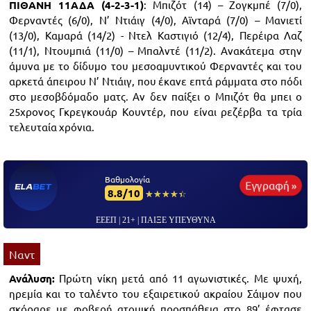
ΠΙΘΑΝΗ 11ΑΔΑ (4-2-3-1)
: Μπιζότ (14) – Ζογκμπέ (7/0),
Φερναντές (6/0), Ν’ Ντιάιγ (4/0), Αϊνταρά (7/0) – Μανιετί
(13/0), Καμαρά (14/2) - Ντελ Καστιγιό (12/4), Περέιρα Λαζ
(11/1), Ντουμπιά (11/0) – Μπαλντέ (11/2). Ανακάτεμα στην
άμυνα με το δίδυμο του μεσοαμυντικού Φερναντές και του
αρκετά άπειρου Ν’ Ντιάιγ, που έκανε επτά ράμματα στο πόδι
στο μεσοβδόμαδο ματς. Αν δεν παίξει ο Μπιζότ θα μπει ο
25χρονος Γκρεγκουάρ Κουντέρ, που είναι ρεζέρβα τα τρία
τελευταία χρόνια.
Βαθμολογία
Εγγραφή »
8.8/10
☆☆☆☆☆
★★★★★
ΕΕΕΠ | 21+ | ΠΑΙΞΕ ΥΠΕΥΘΥΝΑ
Ναντ
Ανάλυση:
Πρώτη νίκη μετά από 11 αγωνιστικές. Με ψυχή,
ηρεμία και το ταλέντο του εξαιρετικού ακραίου Σάιμον που
σκόραρε με φοβερή ατομική προσπάθεια στο 89’ έφτασε