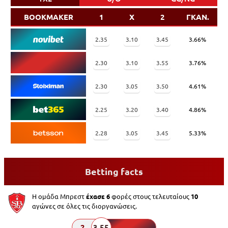
BOOKMAKER
1
X
2
ΓΚΑΝ.
2.35
3.10
3.45
3.66%
2.30
3.10
3.55
3.76%
2.30
3.05
3.50
4.61%
2.25
3.20
3.40
4.86%
2.28
3.05
3.45
5.33%
Betting facts
Η ομάδα Μπρεστ
έχασε 6
φορές στους τελευταίους
10
αγώνες σε όλες τις διοργανώσεις.
2
3.55