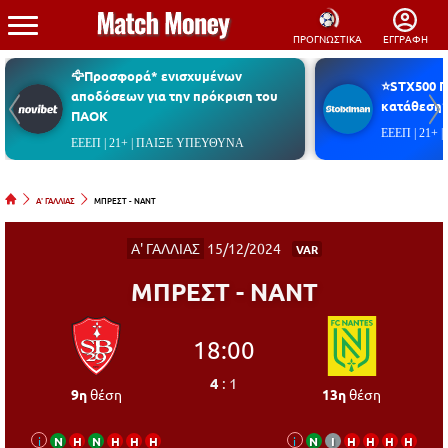
ΠΡΟΓΝΩΣΤΙΚΑ
ΕΓΓΡΑΦΗ
🦅Προσφορά* ενισχυμένων
⭐STX500 
αποδόσεων για την πρόκριση του
κατάθεση*
ΠΑΟΚ
ΕΕΕΠ | 21+
ΕΕΕΠ | 21+ | ΠΑΙΞΕ ΥΠΕΥΘΥΝΑ
Α' ΓΑΛΛΙΑΣ
ΜΠΡΕΣΤ - ΝΑΝΤ
Α' ΓΑΛΛΙΑΣ
15/12/2024
VAR
ΜΠΡΕΣΤ - ΝΑΝΤ
18:00
4
:
1
9η
θέση
13η
θέση
i
Ν
Η
Ν
Η
Η
Η
i
Ν
Ι
Η
Η
Η
Η