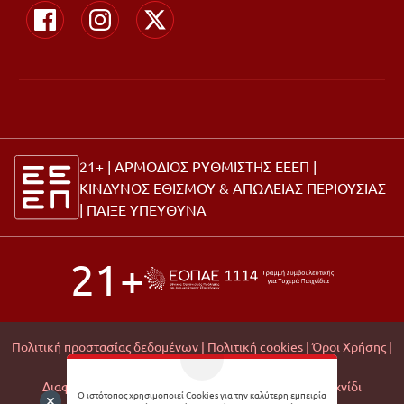
21+ | ΑΡΜΟΔΙΟΣ ΡΥΘΜΙΣΤΗΣ ΕΕΕΠ |
ΚΙΝΔΥΝΟΣ ΕΘΙΣΜΟΥ & ΑΠΩΛΕΙΑΣ ΠΕΡΙΟΥΣΙΑΣ
|
ΠΑΙΞΕ ΥΠΕΥΘΥΝΑ
21+
Πολιτική προστασίας δεδομένων |
Πολιτική cookies |
Όροι Χρήσης |
Σχετικά με εμάς |
Editorial Policy |
Διαφάνεια Εμπορικών Συνεργασιών |
Υπεύθυνο Παιχνίδι
Ο ιστότοπος χρησιμοποιεί Cookies για την καλύτερη εμπειρία