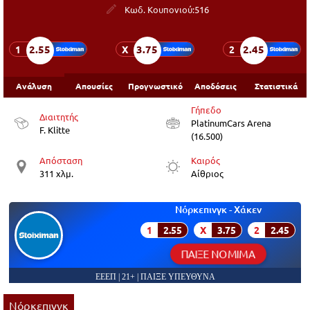
Κωδ. Κουπονιού:
516
2.55
3.75
2.45
1
X
2
Ανάλυση
Απουσίες
Προγνωστικό
Αποδόσεις
Στατιστικά
Γήπεδο
Διαιτητής
PlatinumCars Arena
F. Klitte
(16.500)
Απόσταση
Καιρός
311 χλμ.
Αίθριος
Νόρκεπινγκ - Χάκεν
1
2.55
X
3.75
2
2.45
ΠΑΙΞΕ ΝΟΜΙΜΑ
ΕΕΕΠ | 21+ | ΠΑΙΞΕ ΥΠΕΥΘΥΝΑ
Νόρκεπινγκ