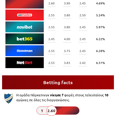
2.60
3.90
2.45
4.69%
2.55
3.80
2.50
5.24%
2.55
3.80
2.45
5.97%
2.45
4.00
2.45
6.22%
2.55
3.75
2.45
6.28%
2.53
3.83
2.42
6.51%
Betting facts
Η ομάδα Νόρκεπινγκ
νίκησε 7
φορές στους τελευταίους
10
αγώνες σε όλες τις διοργανώσεις.
1
2.60