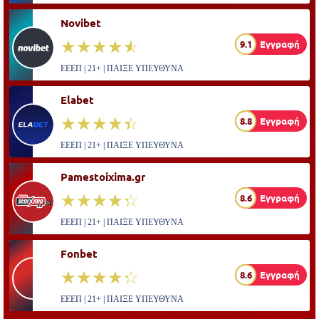
Novibet
☆☆☆☆☆
★★★★★
9.1
Εγγραφή
ΕΕΕΠ | 21+ | ΠΑΙΞΕ ΥΠΕΥΘΥΝΑ
Elabet
☆☆☆☆☆
★★★★★
8.8
Εγγραφή
ΕΕΕΠ | 21+ | ΠΑΙΞΕ ΥΠΕΥΘΥΝΑ
Pamestoixima.gr
☆☆☆☆☆
★★★★★
8.6
Εγγραφή
ΕΕΕΠ | 21+ | ΠΑΙΞΕ ΥΠΕΥΘΥΝΑ
Fonbet
☆☆☆☆☆
★★★★★
8.6
Εγγραφή
ΕΕΕΠ | 21+ | ΠΑΙΞΕ ΥΠΕΥΘΥΝΑ