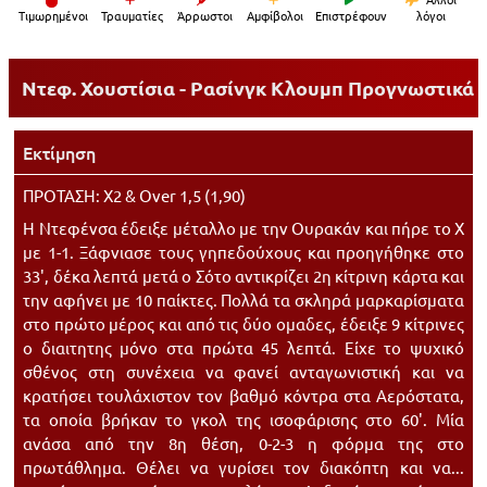
Tιμωρημένοι
Τραυματίες
Άρρωστοι
Αμφίβολοι
Επιστρέφουν
λόγοι
Ντεφ. Χουστίσια - Ρασίνγκ Κλουμπ
Προγνωστικά
Εκτίμηση
ΠΡΟΤΑΣΗ: X2 & Over 1,5 (1,90)
Η Ντεφένσα έδειξε μέταλλο με την Ουρακάν και πήρε το Χ
με 1-1. Ξάφνιασε τους γηπεδούχους και προηγήθηκε στο
33', δέκα λεπτά μετά ο Σότο αντικρίζει 2η κίτρινη κάρτα και
την αφήνει με 10 παίκτες. Πολλά τα σκληρά μαρκαρίσματα
στο πρώτο μέρος και από τις δύο ομαδες, έδειξε 9 κίτρινες
ο διαιτητης μόνο στα πρώτα 45 λεπτά. Είχε το ψυχικό
σθένος στη συνέχεια να φανεί ανταγωνιστική και να
κρατήσει τουλάχιστον τον βαθμό κόντρα στα Αερόστατα,
τα οποία βρήκαν το γκολ της ισοφάρισης στο 60'. Μία
ανάσα από την 8η θέση, 0-2-3 η φόρμα της στο
πρωτάθλημα. Θέλει να γυρίσει τον διακόπτη και να...