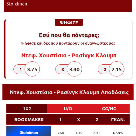
Stoiximan.
ΨΗΦΙΣΕ
Εσύ που θα πόνταρες;
Ψήφισε και δες που ποντάρουν οι αναγνώστες μας!
Ντεφ. Χουστίσια - Ρασίνγκ Κλουμπ
3.75
3.40
2.15
1
X
2
Ντεφ. Χουστίσια - Ρασίνγκ Κλουμπ Αποδόσεις
1X2
U/O
GG/NG
BOOKMAKER
1
X
2
ΓΚΑΝ.
3.60
3.35
2.12
4.58%