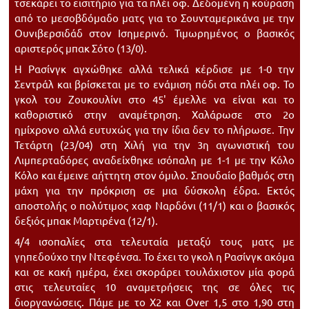
τσεκάρει το εισιτήριο για τα πλέι οφ. Δεδομένη η κούραση
από το μεσοβδόμαδο ματς για το Σουνταμερικάνα με την
Ουνιβερσιδάδ στον Ισημερινό. Τιμωρημένος ο βασικός
αριστερός μπακ Σότο (13/0).
Η Ρασίνγκ αγχώθηκε αλλά τελικά κέρδισε με 1-0 την
Σεντράλ και βρίσκεται με το ενάμιση πόδι στα πλέι οφ. Το
γκολ του Ζουκουλίνι στο 45' έμελλε να είναι και το
καθοριστικό στην αναμέτρηση. Χαλάρωσε στο 2ο
ημίχρονο αλλά ευτυχώς για την ίδια δεν το πλήρωσε. Την
Τετάρτη (23/04) στη Χιλή για την 3η αγωνιστική του
Λιμπερταδόρες αναδείχθηκε ισόπαλη με 1-1 με την Κόλο
Κόλο και έμεινε αήττητη στον όμιλο. Σπουδαίο βαθμός στη
μάχη για την πρόκριση σε μια δύσκολη έδρα. Εκτός
αποστολής ο πολύτιμος χαφ Ναρδόνι (11/1) και ο βασικός
δεξιός μπακ Μαρτιρένα (12/1).
4/4 ισοπαλίες στα τελευταία μεταξύ τους ματς με
γηπεδούχο την Ντεφένσα. Το έχει το γκολ η Ρασίνγκ ακόμα
και σε κακή ημέρα, έχει σκοράρει τουλάχιστον μία φορά
στις τελευταίες 10 αναμετρήσεις της σε όλες τις
διοργανώσεις. Πάμε με το Χ2 και Over 1,5 στο 1,90 στη