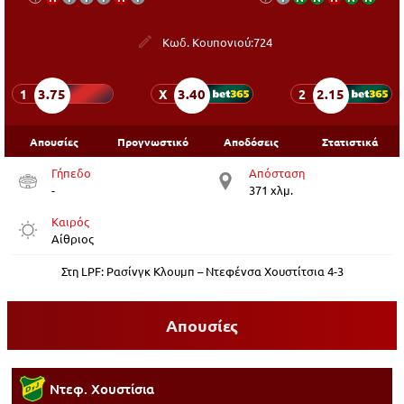
Κωδ. Κουπονιού:
724
3.75
3.40
2.15
1
X
2
Απουσίες
Προγνωστικό
Αποδόσεις
Στατιστικά
Γήπεδο
Απόσταση
-
371 χλμ.
Καιρός
Αίθριος
Στη LPF: Ρασίνγκ Κλουμπ – Ντεφένσα Χουστίτσια 4-3
Απουσίες
Ντεφ. Χουστίσια