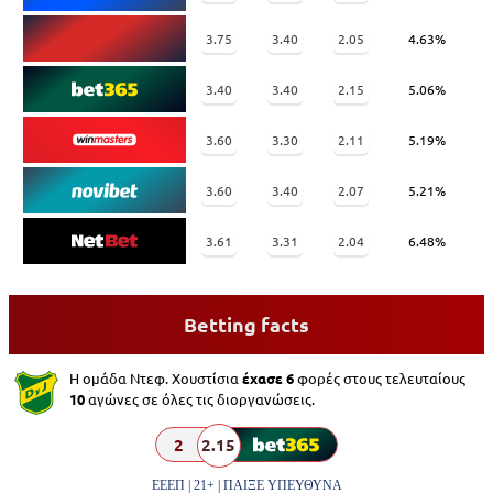
3.75
3.40
2.05
4.63%
3.40
3.40
2.15
5.06%
3.60
3.30
2.11
5.19%
3.60
3.40
2.07
5.21%
3.61
3.31
2.04
6.48%
Betting facts
Η ομάδα Ντεφ. Χουστίσια
έχασε 6
φορές στους τελευταίους
10
αγώνες σε όλες τις διοργανώσεις.
2
2.15
ΕΕΕΠ | 21+ | ΠΑΙΞΕ ΥΠΕΥΘΥΝΑ