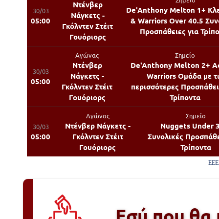
Ντένβερ
De'Anthony Melton 1+ Κλ
30/03
Νάγκετς -
05:00
& Warriors Over 40.5 Συν
Γκόλντεν Στέιτ
Προσπάθειες για Τρίπ
Γουόριορς
Αγώνας
Σημείο
Ντένβερ
De'Anthony Melton 2+ Α
30/03
Νάγκετς -
Warriors Ομάδα με τ
05:00
Γκόλντεν Στέιτ
περισσότερες Προσπάθει
Γουόριορς
Τρίποντα
Αγώνας
Σημείο
Ντένβερ Νάγκετς -
Nuggets Under 
30/03
05:00
Γκόλντεν Στέιτ
Συνολικές Προσπάθε
Γουόριορς
Τρίποντα
ΕΕΕ
Εσύ που θα 