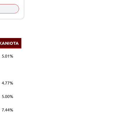
ΚΑΝΙΟΤΑ
5.01%
4.77%
5.00%
7.44%