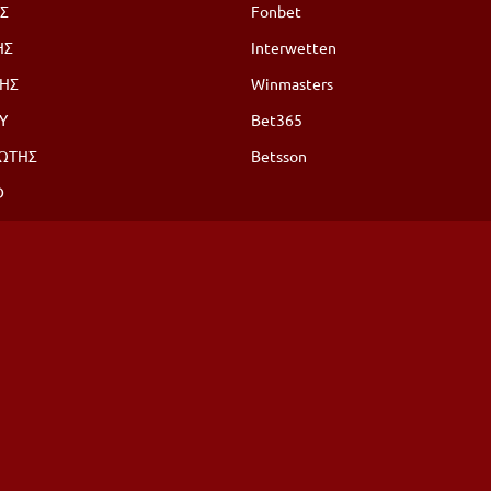
ΗΣ
Fonbet
ΗΣ
Interwetten
ΛΗΣ
Winmasters
Υ
Bet365
ΙΩΤΗΣ
Betsson
D