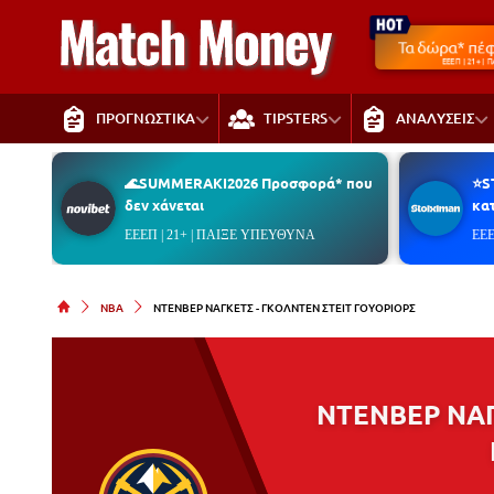
Τα δώρα* πέφ
ΕΕΕΠ | 21+ |
ΠΡΟΓΝΩΣΤΙΚΑ
TIPSTERS
ΑΝΑΛΥΣΕΙΣ
🌊SUMMERAKI2026 Προσφορά* που
⭐S
δεν χάνεται
κα
ΕΕΕΠ | 21+ | ΠΑΙΞΕ ΥΠΕΥΘΥΝΑ
ΕΕΕ
NBA
ΝΤΕΝΒΕΡ ΝΑΓΚΕΤΣ - ΓΚΟΛΝΤΕΝ ΣΤΕΙΤ ΓΟΥΟΡΙΟΡΣ
ΝΤΕΝΒΕΡ ΝΑΓ