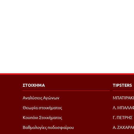
ΣΤΟΙΧΗΜΑ
TIPSTERS
Αναλύσεις Αγώνων
ΜΠΑΤΙΡΑΚ
Θεωρία στοιχήματος
Λ. ΜΠΑΛΑ
Κουπόνι Στοιχήματος
Γ. ΠΕΤΡΗΣ
Βαθμολογίες ποδοσφαίρου
Α. ΖΑΧΑΡΑ