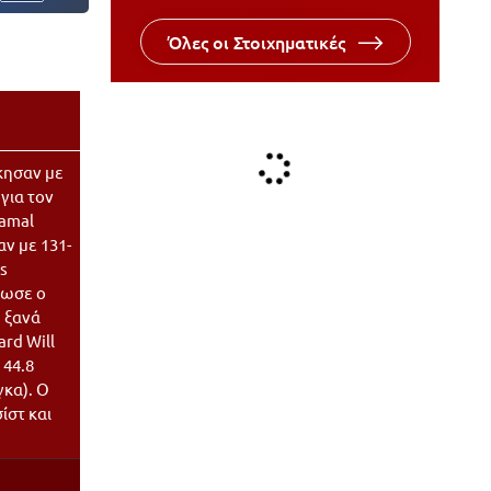
Όλες οι Στοιχηματικές
ίκησαν με
 για τον
Jamal
αν με 131-
ps
είωσε ο
, ξανά
ard Will
 44.8
γκα). Ο
ίστ και