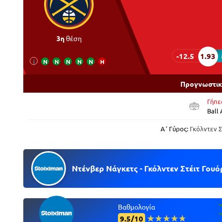
3η
θέση
-12.5
1.93
i
Ν
Ν
Ν
Ν
Ν
Η
Προγνωστι
Γήπε
Ball 
Α΄ Γύρος:
Γκόλντεν Σ
Ντένβερ Νάγκετς - Γκόλντεν Στέιτ Γουό
Βαθμολογία
☆☆☆☆☆
★★★★★
9.5/10