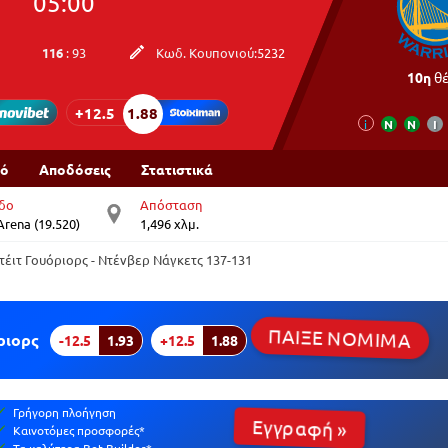
05:00
116
:
93
Κωδ. Κουπονιού:
5232
10η
θ
+12.5
1.88
i
Ν
Ν
Ι
κό
Αποδόσεις
Στατιστικά
δο
Απόσταση
Arena (19.520)
1,496 χλμ.
τέιτ Γουόριορς - Ντένβερ Νάγκετς 137-131
ΠΑΙΞΕ ΝΟΜΙΜΑ
ριορς
-12.5
1.93
+12.5
1.88
Γρήγορη πλοήγηση
Εγγραφή »
Kαινοτόμες προσφορές*