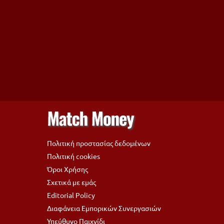
Πολιτική προστασίας δεδομένων
Πολιτική cookies
Όροι Χρήσης
Σχετικά με εμάς
Editorial Policy
Διαφάνεια Εμπορικών Συνεργασιών
Υπεύθυνο Παιχνίδι