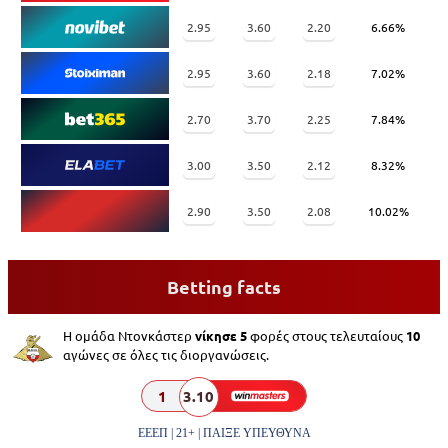
2.95
3.60
2.20
6.66%
2.95
3.60
2.18
7.02%
2.70
3.70
2.25
7.84%
3.00
3.50
2.12
8.32%
2.90
3.50
2.08
10.02%
Betting facts
Η ομάδα Ντονκάστερ
νίκησε 5
φορές στους τελευταίους
10
αγώνες σε όλες τις διοργανώσεις.
1
3.10
ΕΕΕΠ | 21+ | ΠΑΙΞΕ ΥΠΕΥΘΥΝΑ