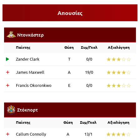
Απουσίες
Ντονκάστερ
Παίχτης
Θέση
Συμ/Γκολ
Αξιολόγηση
☆☆☆☆☆
★★★★★
Zander Clark
Τ
0/0
☆☆☆☆☆
★★★★★
James Maxwell
Α
19/0
☆☆☆☆☆
★★★★★
Francis Okoronkwo
Ε
0/0
Στόκπορτ
Παίχτης
Θέση
Συμ/Γκολ
Αξιολόγηση
☆☆☆☆☆
★★★★★
Callum Connolly
Α
13/1