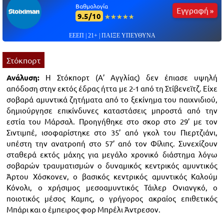
Βαθμολογία
Εγγραφή »
9.5/10
☆☆☆☆☆
★★★★★
ΕΕΕΠ | 21+ | ΠΑΙΞΕ ΥΠΕΥΘΥΝΑ
Στόκπορτ
Ανάλυση:
Η Στόκπορτ (Α’ Αγγλίας) δεν έπιασε υψηλή
απόδοση στην εκτός έδρας ήττα με 2-1 από τη Στίβενεϊτζ. Είχε
σοβαρά αμυντικά ζητήματα από το ξεκίνημα του παιχνιδιού,
δημιούργησε επικίνδυνες καταστάσεις μπροστά από την
εστία του Μάρσαλ. Προηγήθηκε στο σκορ στο 29’ με τον
Σιντιμπέ, ισοφαρίστηκε στο 35’ από γκολ του Πιερτζιάνι,
υπέστη την ανατροπή στο 57’ από τον Φίλιπς. Συνεχίζουν
σταθερά εκτός μάχης για μεγάλο χρονικό διάστημα λόγω
σοβαρών τραυματισμών ο δυναμικός κεντρικός αμυντικός
Άρτου Χόσκονεν, ο βασικός κεντρικός αμυντικός Καλούμ
Κόνολι, ο χρήσιμος μεσοαμυντικός Τάιλερ Ονιανγκό, ο
ποιοτικός μέσος Καμπς, ο γρήγορος ακραίος επιθετικός
Μπάρι και ο έμπειρος φορ Μπρέλι Άντρεσον.