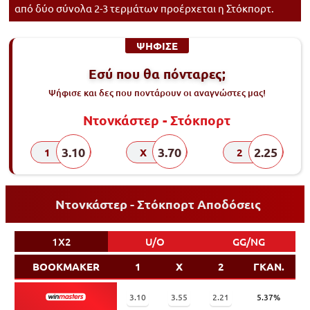
από δύο σύνολα 2-3 τερμάτων προέρχεται η Στόκπορτ.
ΨΗΦΙΣΕ
Εσύ που θα πόνταρες;
Ψήφισε και δες που ποντάρουν οι αναγνώστες μας!
Ντονκάστερ - Στόκπορτ
3.10
3.70
2.25
1
X
2
Ντονκάστερ - Στόκπορτ Αποδόσεις
1X2
U/O
GG/NG
BOOKMAKER
1
X
2
ΓΚΑΝ.
3.10
3.55
2.21
5.37%