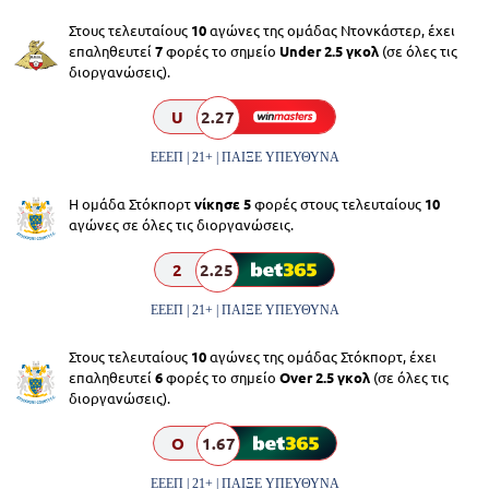
Στους τελευταίους
10
αγώνες της ομάδας Ντονκάστερ, έχει
επαληθευτεί
7
φορές το σημείο
Under 2.5 γκολ
(σε όλες τις
διοργανώσεις).
U
2.27
ΕΕΕΠ | 21+ | ΠΑΙΞΕ ΥΠΕΥΘΥΝΑ
Η ομάδα Στόκπορτ
νίκησε 5
φορές στους τελευταίους
10
αγώνες σε όλες τις διοργανώσεις.
2
2.25
ΕΕΕΠ | 21+ | ΠΑΙΞΕ ΥΠΕΥΘΥΝΑ
Στους τελευταίους
10
αγώνες της ομάδας Στόκπορτ, έχει
επαληθευτεί
6
φορές το σημείο
Over 2.5 γκολ
(σε όλες τις
διοργανώσεις).
O
1.67
ΕΕΕΠ | 21+ | ΠΑΙΞΕ ΥΠΕΥΘΥΝΑ