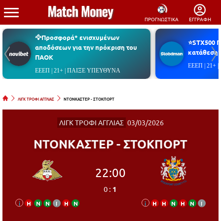
ΠΡΟΓΝΩΣΤΙΚΑ
ΕΓΓΡΑΦΗ
🦅Προσφορά* ενισχυμένων
⭐STX500 
αποδόσεων για την πρόκριση του
κατάθεση*
ΠΑΟΚ
ΕΕΕΠ | 21+
ΕΕΕΠ | 21+ | ΠΑΙΞΕ ΥΠΕΥΘΥΝΑ
ΛΙΓΚ ΤΡΟΦΙ ΑΓΓΛΙΑΣ
ΝΤΟΝΚΑΣΤΕΡ - ΣΤΟΚΠΟΡΤ
ΛΙΓΚ ΤΡΟΦΙ ΑΓΓΛΙΑΣ
03/03/2026
ΝΤΟΝΚΑΣΤΕΡ - ΣΤΟΚΠΟΡΤ
22:00
0
:
1
i
Η
Ν
Ν
Ι
Η
Ν
i
Η
Η
Ν
Η
Ν
Ι