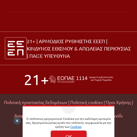
21+ | ΑΡΜΟΔΙΟΣ ΡΥΘΜΙΣΤΗΣ ΕΕΕΠ |
ΚΙΝΔΥΝΟΣ ΕΘΙΣΜΟΥ & ΑΠΩΛΕΙΑΣ ΠΕΡΙΟΥΣΙΑΣ
|
ΠΑΙΞΕ ΥΠΕΥΘΥΝΑ
21+
Πολιτική προστασίας δεδομένων |
Πολιτική cookies |
Όροι Χρήσης |
Σχετικά με εμάς |
Editorial Policy |
Διαφάνεια Εμπορικών Συνεργασιών |
Υπεύθυνο Παιχνίδι
Ο ιστότοπος χρησιμοποιεί Cookies για την καλύτερη εμπειρία
σας. Χρησιμοποιώντας αυτόν τον ιστότοπο, συμφωνείτε με την
© 2026 Matchmoney
χρήση των
Cookies
.
Developed by
Digital Winners
OK