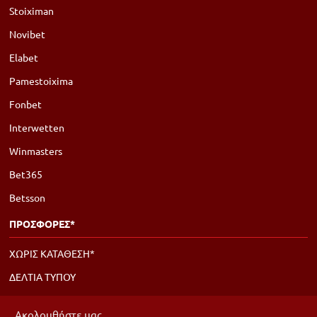
Stoiximan
Novibet
Elabet
Pamestoixima
Fonbet
Interwetten
Winmasters
Bet365
Betsson
ΠΡΟΣΦΟΡΕΣ*
ΧΩΡΙΣ ΚΑΤΑΘΕΣΗ*
ΔΕΛΤΙΑ ΤΥΠΟΥ
Ακολουθήστε μας