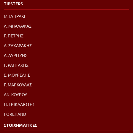
TIPSTERS
ΜΠΑΤΙΡΑΚΙ
Λ. ΜΠΑΛΑΦΑΣ
Γ. ΠΕΤΡΗΣ
Α. ΖΑΧΑΡΑΚΗΣ
Λ. ΛΥΡΙΤΖΗΣ
Γ. ΡΑΠΤΑΚΗΣ
Σ. ΜΟΥΡΕΛΗΣ
Γ. ΜΑΡΚΟΥΛΑΣ
ΑΝ. ΚΟΥΡΟΥ
Π. ΤΡΙΚΑΛΙΩΤΗΣ
FOREHAND
ΣΤΟΙΧΗΜΑΤΙΚΕΣ