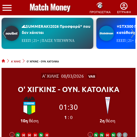
ΠΡΟΓΝΩΣΤΙΚΑ
ΕΓΓΡΑΦΗ
🌊SUMMERAKI2026 Προσφορά* που
⭐STX500 
δεν χάνεται
κατάθεση*
ΕΕΕΠ | 21+ | ΠΑΙΞΕ ΥΠΕΥΘΥΝΑ
ΕΕΕΠ | 21+
Α' ΧΙΛΗΣ
Ο' ΧΙΓΚΙΝΣ - ΟΥΝ. ΚΑΤΟΛΙΚΑ
Α' ΧΙΛΗΣ
08/03/2026
VAR
Ο' ΧΙΓΚΙΝΣ - ΟΥΝ. ΚΑΤΟΛΙΚΑ
01:30
1
:
0
10η
θέση
2η
θέση
i
Ν
Η
Η
Η
Ν
Η
i
Ν
Ν
Η
Ν
Ι
Ι