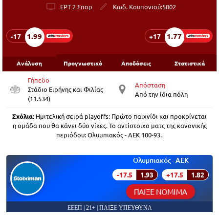
ΕΡΤ 2 Σπορ
Κωδ. Κουπονιού:
5002
1.99
1.77
-17
+17
Ανάλυση
Προγνωστικό
Αποδόσεις
Στατιστικά
Γήπεδο
Απόσταση
Στάδιο Ειρήνης και Φιλίας
Από την ίδια πόλη
(11.534)
Σχόλια:
Ημιτελική σειρά playoffs: Πρώτο παιχνίδι και προκρίνεται
η ομάδα που θα κάνει δύο νίκες. Το αντίστοιχο ματς της κανονικής
περιόδου: Ολυμπιακός - ΑΕΚ 100-93.
Ολυμπιακός - ΑΕΚ
-17.5
1.93
+17.5
1.82
ΠΑΙΞΕ ΝΟΜΙΜΑ
ΕΕΕΠ | 21+ | ΠΑΙΞΕ ΥΠΕΥΘΥΝΑ