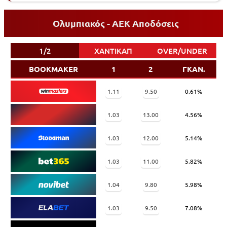
Ολυμπιακός - ΑΕΚ Αποδόσεις
1/2
ΧΑΝΤΙΚΑΠ
OVER/UNDER
BOOKMAKER
1
2
ΓΚΑΝ.
1.11
9.50
0.61%
1.03
13.00
4.56%
1.03
12.00
5.14%
1.03
11.00
5.82%
1.04
9.80
5.98%
1.03
9.50
7.08%