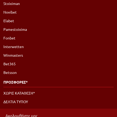
Stoiximan
Novibet
Elabet
Pamestoixima
Fonbet
Interwetten
Winmasters
Bet365
Betsson
ΠΡΟΣΦΟΡΕΣ*
ΧΩΡΙΣ ΚΑΤΑΘΕΣΗ*
ΔΕΛΤΙΑ ΤΥΠΟΥ
Ακολουθήστε μας