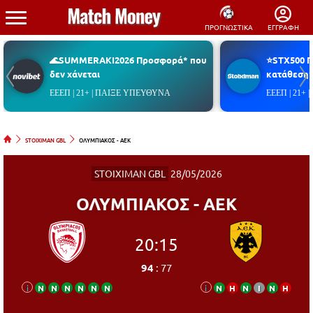
ΠΡΟΓΝΩΣΤΙΚΑ
ΕΓΓΡΑΦΗ
🌊SUMMERAKI2026 Προσφορά* που
⭐STX500 
δεν χάνεται
κατάθεση*
ΕΕΕΠ | 21+ | ΠΑΙΞΕ ΥΠΕΥΘΥΝΑ
ΕΕΕΠ | 21+
STOIXIMAN GBL
ΟΛΥΜΠΙΑΚΟΣ - ΑΕΚ
STOIXIMAN GBL
28/05/2026
ΟΛΥΜΠΙΑΚΟΣ - ΑΕΚ
20:15
94
:
77
i
Ν
Ν
Ν
Ν
Ν
Ν
i
Ν
Η
Ν
Ι
Ν
Η