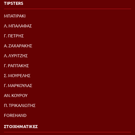
TIPSTERS
ΜΠΑΤΙΡΑΚΙ
Λ. ΜΠΑΛΑΦΑΣ
Γ. ΠΕΤΡΗΣ
Α. ΖΑΧΑΡΑΚΗΣ
Λ. ΛΥΡΙΤΖΗΣ
Γ. ΡΑΠΤΑΚΗΣ
Σ. ΜΟΥΡΕΛΗΣ
Γ. ΜΑΡΚΟΥΛΑΣ
ΑΝ. ΚΟΥΡΟΥ
Π. ΤΡΙΚΑΛΙΩΤΗΣ
FOREHAND
ΣΤΟΙΧΗΜΑΤΙΚΕΣ