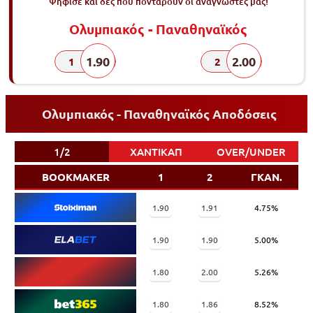
Ψήφισε και δες που ποντάρουν οι αναγνώστες μας!
Ολυμπιακός - Παναθηναϊκός
1.90
2.00
1
2
Ολυμπιακός - Παναθηναϊκός Αποδόσεις
1/2
ΧΑΝΤΙΚΑΠ
OVER/UNDER
BOOKMAKER
1
2
ΓΚΑΝ.
1.90
1.91
4.75%
1.90
1.90
5.00%
1.80
2.00
5.26%
1.80
1.86
8.52%