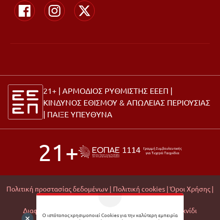
21+ | ΑΡΜΟΔΙΟΣ ΡΥΘΜΙΣΤΗΣ ΕΕΕΠ |
ΚΙΝΔΥΝΟΣ ΕΘΙΣΜΟΥ & ΑΠΩΛΕΙΑΣ ΠΕΡΙΟΥΣΙΑΣ
|
ΠΑΙΞΕ ΥΠΕΥΘΥΝΑ
21+
Πολιτική προστασίας δεδομένων |
Πολιτική cookies |
Όροι Χρήσης |
Σχετικά με εμάς |
Editorial Policy |
Διαφάνεια Εμπορικών Συνεργασιών |
Υπεύθυνο Παιχνίδι
Ο ιστότοπος χρησιμοποιεί Cookies για την καλύτερη εμπειρία