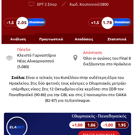
ΕΡΤ 2 Σπορ
Κωδ. Κουπονιού:
5800
2.05
1.78
-1.5
+1.5
Ανάλυση
Προγνωστικό
Αποδόσεις
Στατιστικά
Γήπεδο
Απόσταση
Κλειστό Γυμναστήριο
Όλοι οι αγώνες του Final 8
Νέας Αλικαρνασσού
διεξάγονται στο Ηράκλειο
(5.080)
Σχόλια:
Είναι ο τελικός του Κυπέλλου στην ουδέτερη έδρα του
Ηρακλείου. Στις δύο φετινές τους κόντρες ο Ολυμπιακός μετράει
ισάριθμες νίκες: Στις 12 Οκτωβρίου είχε κερδίσει στο ΣΕΦ τον
Παναθηναϊκό (90-86) για την GBL και στις 2 Ιανουαρίου στο ΟΑΚΑ
(82-87) για τη Euroleague.
Ολυμπιακός - Παναθηναϊκός
+1.00
1.86
-1.00
1.95