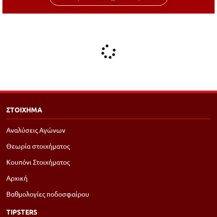
ΣΤΟΙΧΗΜΑ
Αναλύσεις Αγώνων
Θεωρία στοιχήματος
Κουπόνι Στοιχήματος
Αρχική
Βαθμολογίες ποδοσφαίρου
TIPSTERS