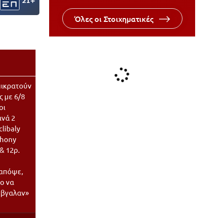
Όλες οι Στοιχηματικές
επικρατούν
ς με 6/8
οι
ανά 2
clibaly
thony
& 12ρ.
 απόψε,
το να
«έβγαλαν»