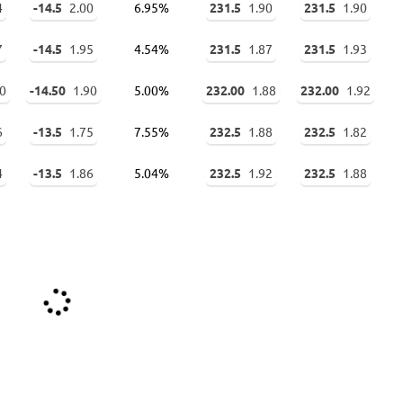
4
-14.5
2.00
6.95%
231.5
1.90
231.5
1.90
7
-14.5
1.95
4.54%
231.5
1.87
231.5
1.93
90
-14.50
1.90
5.00%
232.00
1.88
232.00
1.92
6
-13.5
1.75
7.55%
232.5
1.88
232.5
1.82
4
-13.5
1.86
5.04%
232.5
1.92
232.5
1.88