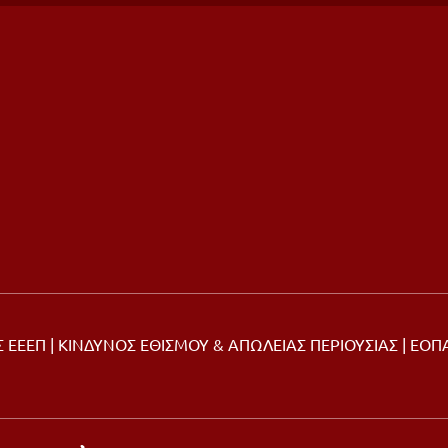
 ΕΕΕΠ | ΚΙΝΔΥΝΟΣ ΕΘΙΣΜΟΥ & ΑΠΩΛΕΙΑΣ ΠΕΡΙΟΥΣΙΑΣ |
ΕΟΠΑ