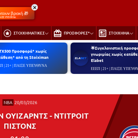
τουν βροχή 🎁
 ΠΑΙΞΕ ΥΠΕΥΘΥΝΑ
ΣΤΟΙΧΗΜΑΤΙΚΕΣ
ΠΡΟΣΦΟΡΕΣ*
ΣΤΟΙΧΗΜΑ
🌟Συγκλονιστική προσφ
TX500 Προσφορά* χωρίς
γνωριμίας χωρίς κατάθε
τάθεση* από τη Stoiximan
Elabet
Π | 21+ | ΠΑΙΞΕ ΥΠΕΥΘΥΝΑ
ΕΕΕΠ | 21+ | ΠΑΙΞΕ ΥΠΕΥ
NBA
20/03/2026
 ΟΥΙΖΑΡΝΤΣ - ΝΤΙΤΡΟΙΤ
ΠΙΣΤΟΝΣ