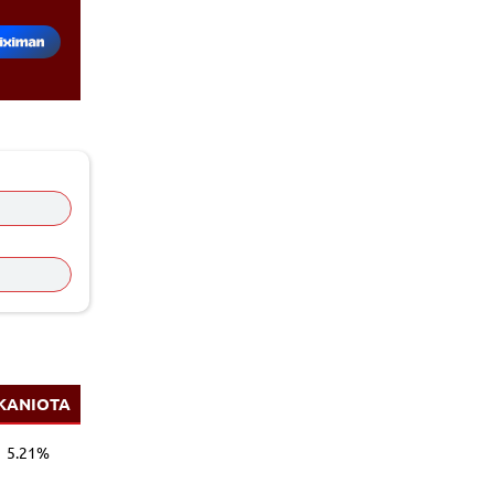
ΚΑΝΙΟΤΑ
5.21%