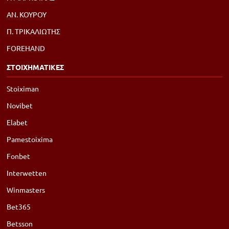
ΑΝ. ΚΟΥΡΟΥ
Π. ΤΡΙΚΑΛΙΩΤΗΣ
FOREHAND
ΣΤΟΙΧΗΜΑΤΙΚΕΣ
Stoiximan
Novibet
Elabet
Pamestoixima
Fonbet
Interwetten
Winmasters
Bet365
Betsson