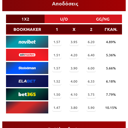
Αποδόσεις
1X2
U/O
GG/NG
BOOKMAKER
1
X
2
ΓΚΑΝ.
1.57
3.95
6.20
4.89%
1.51
4.20
6.40
5.36%
1.57
3.90
6.00
5.66%
1.52
4.00
6.33
6.18%
1.50
4.10
5.75
7.79%
1.47
3.80
5.90
10.15%