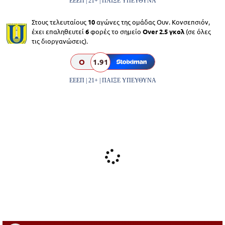
ΕΕΕΠ | 21+ | ΠΑΙΞΕ ΥΠΕΥΘΥΝΑ
Στους τελευταίους
10
αγώνες της ομάδας Ουν. Κονσεπσιόν,
έχει επαληθευτεί
6
φορές το σημείο
Over 2.5 γκολ
(σε όλες
τις διοργανώσεις).
O
1.91
ΕΕΕΠ | 21+ | ΠΑΙΞΕ ΥΠΕΥΘΥΝΑ