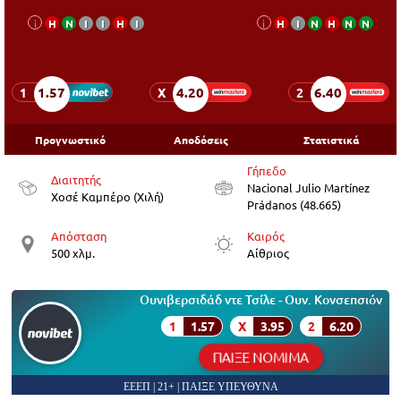
i
Η
Ν
Ι
Ι
Η
Ι
i
Η
Ι
Ν
Η
Ν
Ν
1.57
4.20
6.40
1
X
2
Προγνωστικό
Αποδόσεις
Στατιστικά
Γήπεδο
Διαιτητής
Nacional Julio Martínez
Χοσέ Καμπέρο (Χιλή)
Prádanos (48.665)
Απόσταση
Καιρός
500 χλμ.
Αίθριος
Ουνιβερσιδάδ ντε Τσίλε - Ουν. Κονσεπσιόν
1
1.57
X
3.95
2
6.20
ΠΑΙΞΕ ΝΟΜΙΜΑ
ΕΕΕΠ | 21+ | ΠΑΙΞΕ ΥΠΕΥΘΥΝΑ