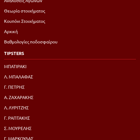
Αναλύσεις Αγώνων
Θεωρία στοιχήματος
Κουπόνι Στοιχήματος
Αρχική
Βαθμολογίες ποδοσφαίρου
TIPSTERS
ΜΠΑΤΙΡΑΚΙ
Λ. ΜΠΑΛΑΦΑΣ
Γ. ΠΕΤΡΗΣ
Α. ΖΑΧΑΡΑΚΗΣ
Λ. ΛΥΡΙΤΖΗΣ
Γ. ΡΑΠΤΑΚΗΣ
Σ. ΜΟΥΡΕΛΗΣ
Γ. ΜΑΡΚΟΥΛΑΣ