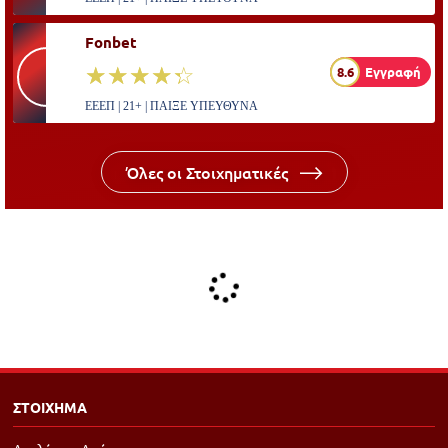
Fonbet
☆☆☆☆☆
★★★★★
8.6
Εγγραφή
ΕΕΕΠ | 21+ | ΠΑΙΞΕ ΥΠΕΥΘΥΝΑ
Όλες οι Στοιχηματικές
ΣΤΟΙΧΗΜΑ