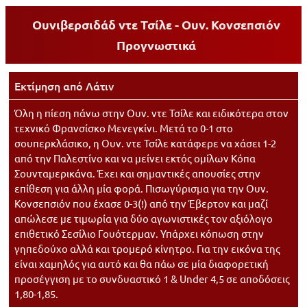
Ουνιβερσιδάδ ντε Τσίλε - Ουν. Κονσεπσιόν
Προγνωστικά
Εκτίμηση από
Λάτιν
Όλη η πίεση πάνω στην Ουν. ντε Τσίλε και ειδικότερα στον
τεχνικό Φρανσίσκο Μενεγκίνι. Μετά το 0-1 στο
σουπερκλάσικο, η Ουν. ντε Τσίλε κατάφερε να χάσει 1-2
από την Παλεστίνο και να μείνει εκτός ομίλων Κόπα
Σουνταμερικάνα. Έχει και σημαντικές απουσίες στην
επίθεση για άλλη μία φορά. Πισωγύρισμα για την Ουν.
Κονσεπσιόν που έχασε 0-3(!) από την Έβερτον και μαζί
απώλεσε με τιμωρία για δύο αγωνιστικές τον αξιόλογο
επιθετικό Σεσίλιο Γουότερμαν. Υπάρχει κόπωση στην
γηπεδούχο αλλά και τρομερό κίνητρο. Για την εικόνα της
είναι χαμηλός για αυτό και θα πάω σε μία διαφορετική
προσέγγιση με το συνδυαστικό 1 & Under 4,5 σε αποδόσεις
1,80-1,85.