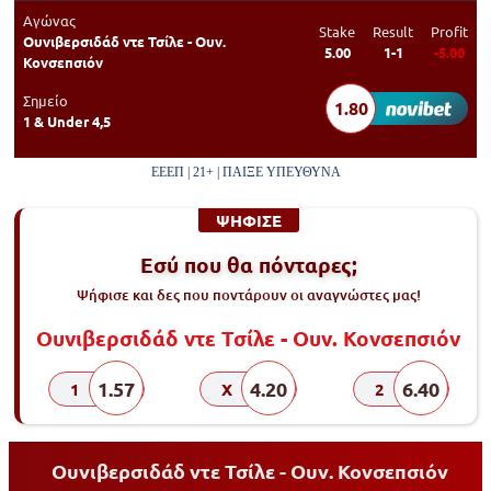
Αγώνας
Stake
Result
Profit
Ουνιβερσιδάδ ντε Τσίλε - Ουν.
5.00
1-1
-5.00
Κονσεπσιόν
Σημείο
1.80
1 & Under 4,5
ΕΕΕΠ | 21+ | ΠΑΙΞΕ ΥΠΕΥΘΥΝΑ
ΨΗΦΙΣΕ
Εσύ που θα πόνταρες;
Ψήφισε και δες που ποντάρουν οι αναγνώστες μας!
Ουνιβερσιδάδ ντε Τσίλε - Ουν. Κονσεπσιόν
1.57
4.20
6.40
1
X
2
Ουνιβερσιδάδ ντε Τσίλε - Ουν. Κονσεπσιόν