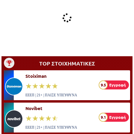
TOP ΣΤΟΙΧΗΜΑΤΙΚΕΣ
Stoiximan
☆☆☆☆☆
★★★★★
9.5
Εγγραφή
ΕΕΕΠ | 21+ | ΠΑΙΞΕ ΥΠΕΥΘΥΝΑ
Novibet
☆☆☆☆☆
★★★★★
9.1
Εγγραφή
ΕΕΕΠ | 21+ | ΠΑΙΞΕ ΥΠΕΥΘΥΝΑ