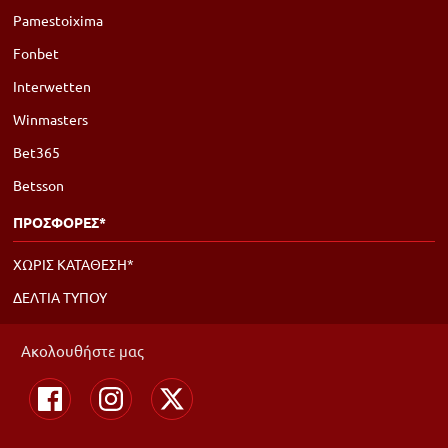
Pamestoixima
Fonbet
Interwetten
Winmasters
Bet365
Betsson
ΠΡΟΣΦΟΡΕΣ*
ΧΩΡΙΣ ΚΑΤΑΘΕΣΗ*
ΔΕΛΤΙΑ ΤΥΠΟΥ
Ακολουθήστε μας