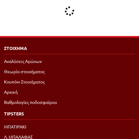
ΣΤΟΙΧΗΜΑ
Αναλύσεις Αγώνων
Θεωρία στοιχήματος
Κουπόνι Στοιχήματος
Αρχική
Βαθμολογίες ποδοσφαίρου
TIPSTERS
ΜΠΑΤΙΡΑΚΙ
Λ. ΜΠΑΛΑΦΑΣ