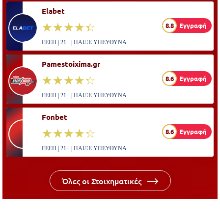
Elabet
☆☆☆☆☆
★★★★★
8.8
Εγγραφή
ΕΕΕΠ | 21+ | ΠΑΙΞΕ ΥΠΕΥΘΥΝΑ
Pamestoixima.gr
☆☆☆☆☆
★★★★★
8.6
Εγγραφή
ΕΕΕΠ | 21+ | ΠΑΙΞΕ ΥΠΕΥΘΥΝΑ
Fonbet
☆☆☆☆☆
★★★★★
8.6
Εγγραφή
ΕΕΕΠ | 21+ | ΠΑΙΞΕ ΥΠΕΥΘΥΝΑ
Όλες οι Στοιχηματικές