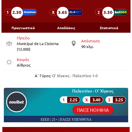
2.30
3.65
3.30
1
X
2
Προγνωστικό
Αποδόσεις
Στατιστικά
Γήπεδο
Απόσταση
Municipal de La Cisterna
90 χλμ.
(12.000)
Καιρός
Αίθριος
Α΄ Γύρος:
Ο' Χίγκινς - Παλεστίνο 1-0
Παλεστίνο - Ο' Χίγκινς
1
2.25
X
3.40
2
3.25
ΠΑΙΞΕ ΝΟΜΙΜΑ
ΕΕΕΠ | 21+ | ΠΑΙΞΕ ΥΠΕΥΘΥΝΑ