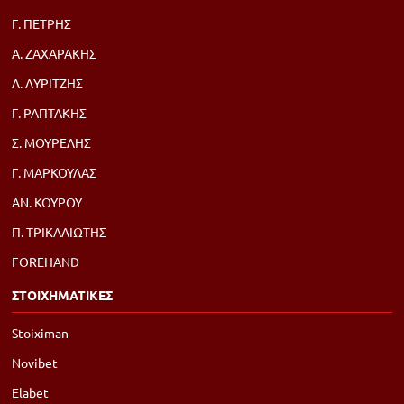
Γ. ΠΕΤΡΗΣ
Α. ΖΑΧΑΡΑΚΗΣ
Λ. ΛΥΡΙΤΖΗΣ
Γ. ΡΑΠΤΑΚΗΣ
Σ. ΜΟΥΡΕΛΗΣ
Γ. ΜΑΡΚΟΥΛΑΣ
ΑΝ. ΚΟΥΡΟΥ
Π. ΤΡΙΚΑΛΙΩΤΗΣ
FOREHAND
ΣΤΟΙΧΗΜΑΤΙΚΕΣ
Stoiximan
Novibet
Elabet