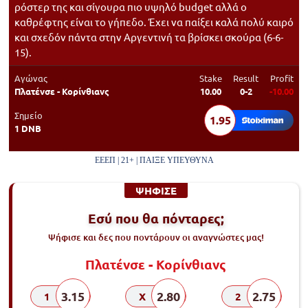
ρόστερ της και σίγουρα πιο υψηλό budget αλλά ο
καθρέφτης είναι το γήπεδο. Έχει να παίξει καλά πολύ καιρό
και σχεδόν πάντα στην Αργεντινή τα βρίσκει σκούρα (6-6-
15).
Αγώνας
Stake
Result
Profit
Πλατένσε - Κορίνθιανς
10.00
0-2
-10.00
Σημείο
1.95
1 DNB
ΕΕΕΠ | 21+ | ΠΑΙΞΕ ΥΠΕΥΘΥΝΑ
ΨΗΦΙΣΕ
Εσύ που θα πόνταρες;
Ψήφισε και δες που ποντάρουν οι αναγνώστες μας!
Πλατένσε - Κορίνθιανς
3.15
2.80
2.75
1
X
2