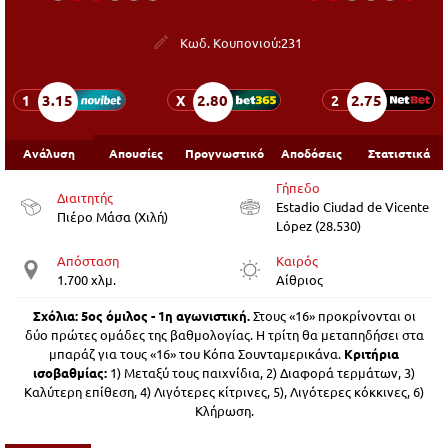
Κωδ. Κουπονιού:
231
3.15
2.80
2.75
1
X
2
Ανάλυση
Απουσίες
Προγνωστικό
Αποδόσεις
Στατιστικά
Γήπεδο
Διαιτητής
Εstadio Ciudad de Vicente
Πιέρο Μάσα (Χιλή)
López (28.530)
Απόσταση
Καιρός
1.700 χλμ.
Αίθριος
Σχόλια:
5ος όμιλος -
1
η αγωνιστική.
Στους «16» προκρίνονται οι
δύο πρώτες ομάδες της βαθμολογίας. H τρίτη θα μεταπηδήσει στα
μπαράζ για τους «16» του Κόπα Σουνταμερικάνα.
Κριτήρια
ισοβαθμίας:
1) Μεταξύ τους παιχνίδια, 2) Διαφορά τερμάτων, 3)
Καλύτερη επίθεση, 4) Λιγότερες κίτρινες, 5), Λιγότερες κόκκινες, 6)
Κλήρωση.