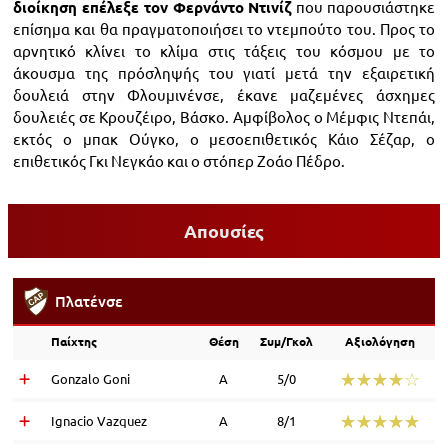
διοίκηση επέλεξε τον Φερνάντο Ντινίζ
που παρουσιάστηκε
επίσημα και θα πραγματοποιήσει το ντεμπούτο του. Προς το
αρνητικό κλίνει το κλίμα στις τάξεις του κόσμου με το
άκουσμα της πρόσληψής του γιατί μετά την εξαιρετική
δουλειά στην Φλουμινένσε, έκανε μαζεμένες άσχημες
δουλειές σε Κρουζέιρο, Βάσκο. Αμφίβολος ο Μέμφις Ντεπάι,
εκτός ο μπακ Ούγκο, ο μεσοεπιθετικός Κάιο Σέζαρ, ο
επιθετικός Γκι Νεγκάο και ο στόπερ Ζοάο Πέδρο.
Απουσίες
Πλατένσε
Παίχτης
Θέση
Συμ/Γκολ
Αξιολόγηση
☆☆☆☆☆
★★★★★
Gonzalo Goni
Α
5/0
☆☆☆☆☆
★★★★★
Ignacio Vazquez
Α
8/1