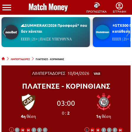
ΠΡΟΓΝΩΣΤΙΚΑ
ΕΓΓΡΑΦΗ
🌊SUMMERAKI2026 Προσφορά* που
⭐STX500 
δεν χάνεται
κατάθεση*
ΕΕΕΠ | 21+ | ΠΑΙΞΕ ΥΠΕΥΘΥΝΑ
ΕΕΕΠ | 21+
ΛΙΜΠΕΡΤΑΔΟΡΕΣ
ΠΛΑΤΕΝΣΕ - ΚΟΡΙΝΘΙΑΝΣ
ΛΙΜΠΕΡΤΑΔΟΡΕΣ
10/04/2026
VAR
ΠΛΑΤΕΝΣΕ - ΚΟΡΙΝΘΙΑΝΣ
03:00
0
:
2
4η
θέση
1η
θέση
i
Ι
Η
Η
Ι
Ι
Ι
i
Η
Η
Ι
Ι
Ι
Η