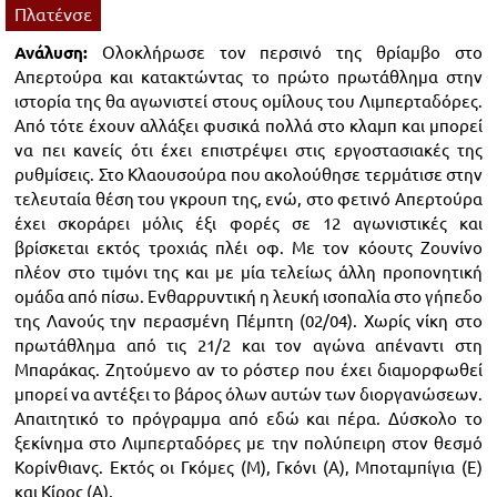
Πλατένσε
Ανάλυση:
Ολοκλήρωσε τον περσινό της θρίαμβο στο
Απερτούρα και κατακτώντας το πρώτο πρωτάθλημα στην
ιστορία της θα αγωνιστεί στους ομίλους του Λιμπερταδόρες.
Από τότε έχουν αλλάξει φυσικά πολλά στο κλαμπ και μπορεί
να πει κανείς ότι έχει επιστρέψει στις εργοστασιακές της
ρυθμίσεις. Στο Κλαουσούρα που ακολούθησε τερμάτισε στην
τελευταία θέση του γκρουπ της, ενώ, στο φετινό Απερτούρα
έχει σκοράρει μόλις έξι φορές σε 12 αγωνιστικές και
βρίσκεται εκτός τροχιάς πλέι οφ. Με τον κόουτς Ζουνίνο
πλέον στο τιμόνι της και με μία τελείως άλλη προπονητική
ομάδα από πίσω. Ενθαρρυντική η λευκή ισοπαλία στο γήπεδο
της Λανούς την περασμένη Πέμπτη (02/04). Χωρίς νίκη στο
πρωτάθλημα από τις 21/2 και τον αγώνα απέναντι στη
Μπαράκας. Ζητούμενο αν το ρόστερ που έχει διαμορφωθεί
μπορεί να αντέξει το βάρος όλων αυτών των διοργανώσεων.
Απαιτητικό το πρόγραμμα από εδώ και πέρα. Δύσκολο το
ξεκίνημα στο Λιμπερταδόρες με την πολύπειρη στον θεσμό
Κορίνθιανς. Eκτός οι Γκόμες (Μ), Γκόνι (Α), Μποταμπίγια (Ε)
και Κίρος (Α).