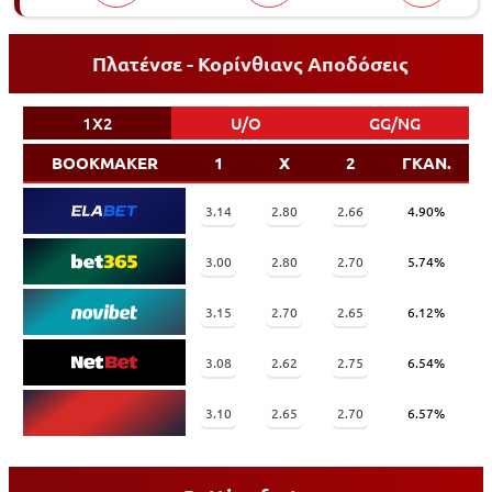
Πλατένσε - Κορίνθιανς Αποδόσεις
1X2
U/O
GG/NG
BOOKMAKER
1
X
2
ΓΚΑΝ.
3.14
2.80
2.66
4.90%
3.00
2.80
2.70
5.74%
3.15
2.70
2.65
6.12%
3.08
2.62
2.75
6.54%
3.10
2.65
2.70
6.57%