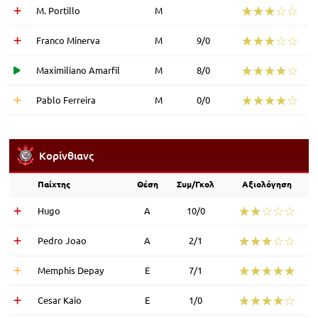
☆☆☆☆☆
★★★★★
M. Portillo
Μ
☆☆☆☆☆
★★★★★
Franco Minerva
Μ
9/0
☆☆☆☆☆
★★★★★
Maximiliano Amarfil
Μ
8/0
☆☆☆☆☆
★★★★★
Pablo Ferreira
Μ
0/0
Κορίνθιανς
Παίχτης
Θέση
Συμ/Γκολ
Αξιολόγηση
☆☆☆☆☆
★★★★★
Hugo
Α
10/0
☆☆☆☆☆
★★★★★
Pedro Joao
Α
2/1
☆☆☆☆☆
★★★★★
Memphis Depay
Ε
7/1
☆☆☆☆☆
★★★★★
Cesar Kaio
Ε
1/0