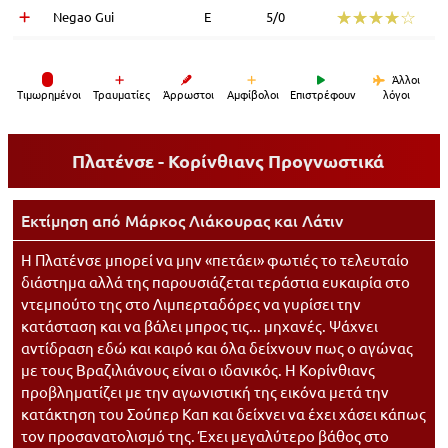
☆☆☆☆☆
★★★★★
Negao Gui
Ε
5/0
Άλλοι
Tιμωρημένοι
Τραυματίες
Άρρωστοι
Αμφίβολοι
Επιστρέφουν
λόγοι
Πλατένσε - Κορίνθιανς
Προγνωστικά
Εκτίμηση από
Μάρκος Λιάκουρας
και
Λάτιν
Η Πλατένσε μπορεί να μην «πετάει» φωτιές το τελευταίο
διάστημα αλλά της παρουσιάζεται τεράστια ευκαιρία στο
ντεμπούτο της στο Λιμπερταδόρες να γυρίσει την
κατάσταση και να βάλει μπρος τις... μηχανές. Ψάχνει
αντίδραση εδώ και καιρό και όλα δείχνουν πως ο αγώνας
με τους Βραζιλιάνους είναι ο ιδανικός. Η Κορίνθιανς
προβληματίζει με την αγωνιστική της εικόνα μετά την
κατάκτηση του Σούπερ Καπ και δείχνει να έχει χάσει κάπως
τον προσανατολισμό της. Έχει μεγαλύτερο βάθος στο